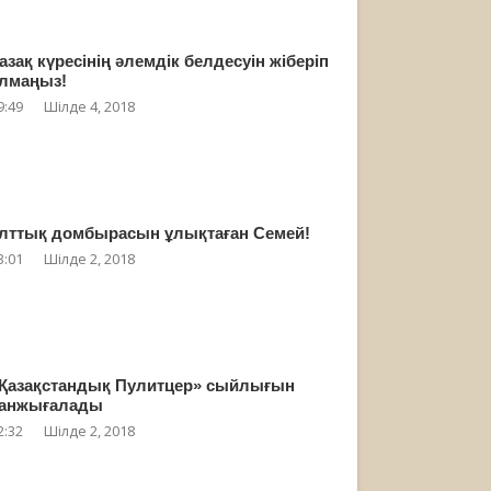
азақ күресінің әлемдік белдесуін жіберіп
лмаңыз!
9:49
Шілде 4, 2018
лттық домбырасын ұлықтаған Семей!
3:01
Шілде 2, 2018
Қазақстандық Пулитцер» сыйлығын
анжығалады
2:32
Шілде 2, 2018