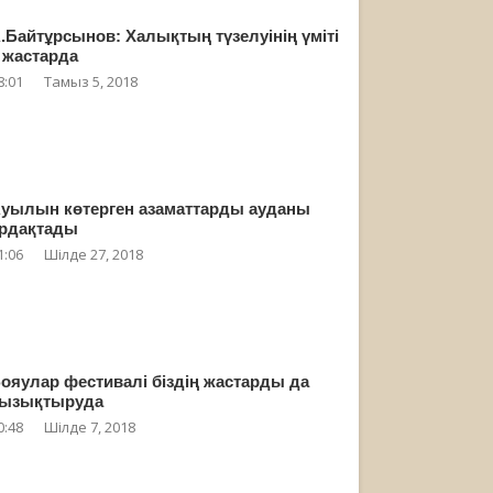
.Байтұрсынов: Халықтың түзелуінің үміті
 жастарда
8:01
Тамыз 5, 2018
уылын көтерген азаматтарды ауданы
рдақтады
1:06
Шілде 27, 2018
ояулар фестивалі біздің жастарды да
ызықтыруда
0:48
Шілде 7, 2018