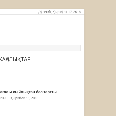
Дүйсенбі, Қыркүйек 17, 2018
ЖАҢАЛЫҚТАР
ағалы сыйлықтан бас тартты
0:09
Қыркүйек 15, 2018