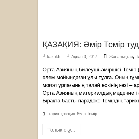
ҚАЗАҚИЯ: Әмір Темір туд
,
kazakh
Ақпан 3, 2017
Жаңалықтар
Т
Орта Азияның билеуші-әміршісі Темір 
әлем мойындаған ұлы тұлға. Оның ғұм
моғол ұрпағының талай ескінің көзі –
Орта Азияның материалдық мәдениетін
Бірақта басты парадокс Темірдің тарих
тарих
қазақия
Әмір Темір
Толық оқу...