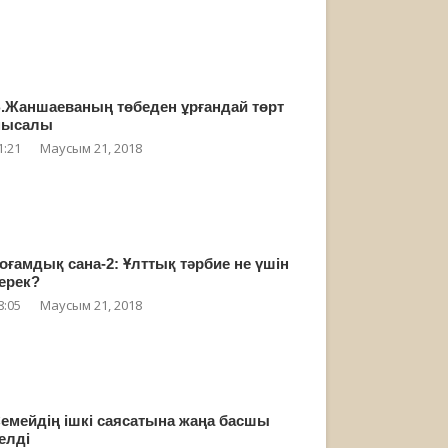
.Жаншаеваның төбеден ұрғандай төрт
мысалы
1:21
Маусым 21, 2018
оғамдық сана-2: Ұлттық тәрбие не үшін
ерек?
8:05
Маусым 21, 2018
емейдің ішкі саясатына жаңа басшы
елді