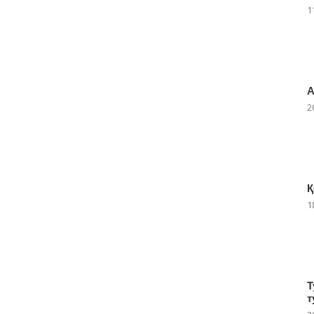
1
А
2
Қ
1
Т
т