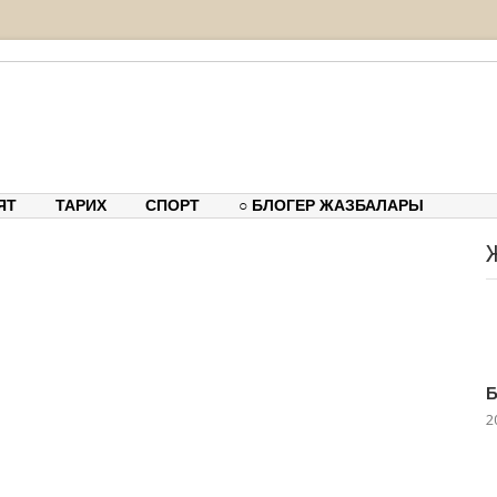
тық-танымдық порталы
ЯТ
ТАРИХ
СПОРТ
○ БЛОГЕР ЖАЗБАЛАРЫ
Б
2