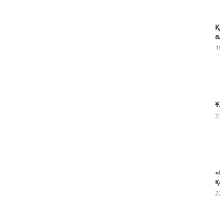
Қ
а
1
Ұ
2
«
қ
2