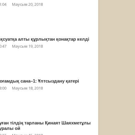
1:04
Маусым 20, 2018
қсуатқа алты құрлықтан қонақтар келді
0:47
Маусым 19, 2018
оғамдық сана–1: Ұлтсыздану қатері
8:00
Маусым 18, 2018
уған тілдің тарланы Қинаят Шаяхметұлы
уралы ой