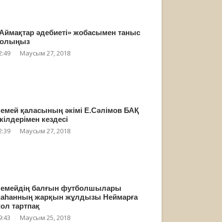
Аймақтар әдебиеті» жобасымен таныс
олыңыз
2:49
Маусым 27, 2018
емей қаласының әкімі Е.Сәлімов БАҚ
кілдерімен кездесі
2:39
Маусым 27, 2018
емейдің балғын футболшылары
аһанның жарқын жұлдызы Неймарға
ол тартпақ
9:43
Маусым 25, 2018