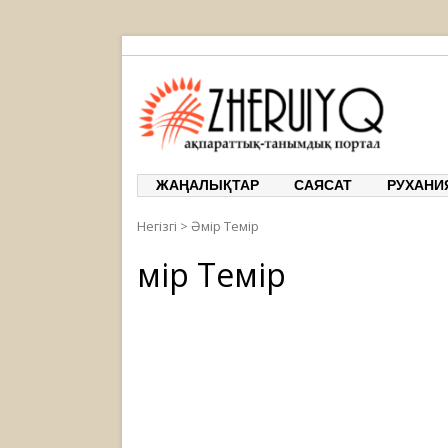
ЖЕРҰЙЫҚ
ақпарат
ЖАҢАЛЫҚТАР
САЯСАТ
РУХАНИ
Негізгі
>
Әмір Темір
Әмір Темір