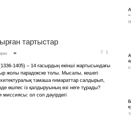
А
–
0
ырған тартыстар
1
арих
А
а
(1336-1405) – 14 ғасырдың екінші жартысындағы
0
ыр жолы парадокске толы. Мысалы, кешегі
 архитектуралық тамаша ғимараттар салдырып,
де өшпес із қалдыруының өзі неге тұрады?
и миссиясы: ол сол дәуірдегі
Б
қ
1