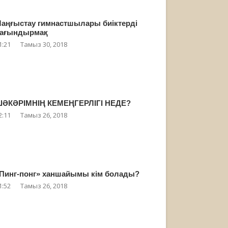
аңғыстау гимнастшылары биіктерді
ағындырмақ
1:21
Тамыз 30, 2018
ӘКӘРІМНІҢ КЕМЕҢГЕРЛІГІ НЕДЕ?
2:11
Тамыз 26, 2018
Пинг-понг» ханшайымы кім болады?
1:52
Тамыз 26, 2018