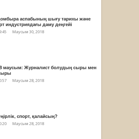
омбыра аспабының шығу тарихы және
рт индустриядағы даму деңгейі
9:45
Маусым 30, 2018
8 маусым: Журналист болудың сыры мен
жыры
0:57
Маусым 28, 2018
ңірлік, спорт, қалайсың?
0:20
Маусым 28, 2018