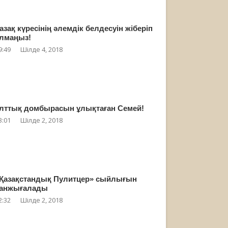
азақ күресінің әлемдік белдесуін жіберіп
лмаңыз!
9:49
Шілде 4, 2018
лттық домбырасын ұлықтаған Семей!
3:01
Шілде 2, 2018
Қазақстандық Пулитцер» сыйлығын
анжығалады
2:32
Шілде 2, 2018