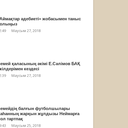
Аймақтар әдебиеті» жобасымен таныс
олыңыз
2:49
Маусым 27, 2018
емей қаласының әкімі Е.Сәлімов БАҚ
кілдерімен кездесі
2:39
Маусым 27, 2018
емейдің балғын футболшылары
аһанның жарқын жұлдызы Неймарға
ол тартпақ
9:43
Маусым 25, 2018