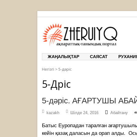
ЖЕРҰЙЫҚ
ақпарат
ЖАҢАЛЫҚТАР
САЯСАТ
РУХАНИ
Негізгі
>
5-дәріс
5-Дәріс
5-дәріс. АҒАРТУШЫ АБА
kazakh
Шілде 24, 2016
Абайтану
Батыс Еуропадан таралған ағартушылы
кейін қазақ даласын да орап алды. О