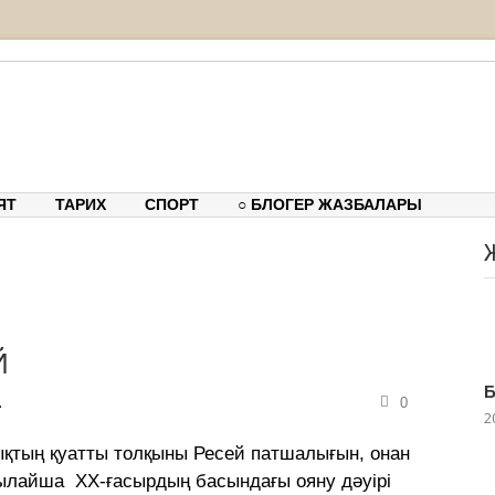
тық-танымдық порталы
ЯТ
ТАРИХ
СПОРТ
○ БЛОГЕР ЖАЗБАЛАРЫ
Й
Б
0
2
қтың қуатты толқыны Ресей патшалығын, онан
сылайша ХХ-ғасырдың басындағы ояну дәуірі