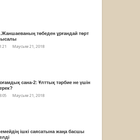
.Жаншаеваның төбеден ұрғандай төрт
мысалы
1:21
Маусым 21, 2018
оғамдық сана-2: Ұлттық тәрбие не үшін
ерек?
8:05
Маусым 21, 2018
емейдің ішкі саясатына жаңа басшы
елді