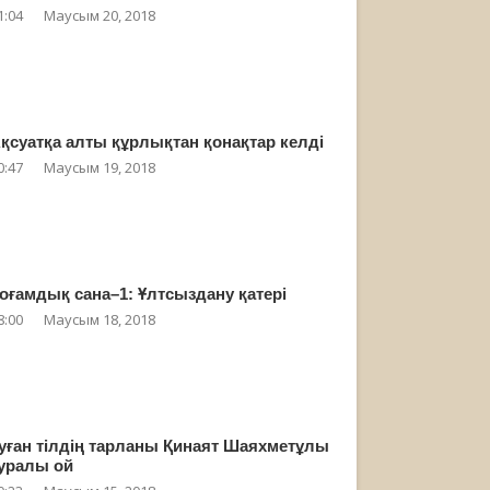
1:04
Маусым 20, 2018
қсуатқа алты құрлықтан қонақтар келді
0:47
Маусым 19, 2018
оғамдық сана–1: Ұлтсыздану қатері
8:00
Маусым 18, 2018
уған тілдің тарланы Қинаят Шаяхметұлы
уралы ой