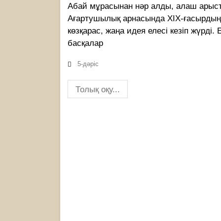
Абай мұрасынан нәр алды, алаш арыста
Ағартушылық арнасында ХІХ-ғасырдың
көзқарас, жаңа идея елесі кезіп жүрді.
басқалар
5-дәріс
Толық оқу...