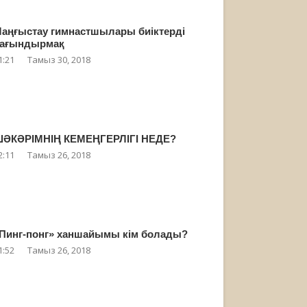
аңғыстау гимнастшылары биіктерді
ағындырмақ
1:21
Тамыз 30, 2018
ӘКӘРІМНІҢ КЕМЕҢГЕРЛІГІ НЕДЕ?
2:11
Тамыз 26, 2018
Пинг-понг» ханшайымы кім болады?
1:52
Тамыз 26, 2018