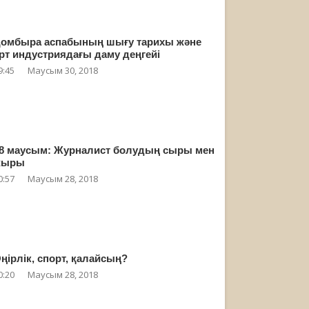
омбыра аспабының шығу тарихы және
рт индустриядағы даму деңгейі
9:45
Маусым 30, 2018
8 маусым: Журналист болудың сыры мен
жыры
0:57
Маусым 28, 2018
ңірлік, спорт, қалайсың?
0:20
Маусым 28, 2018