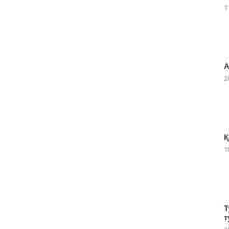
1
А
2
Қ
1
Т
т