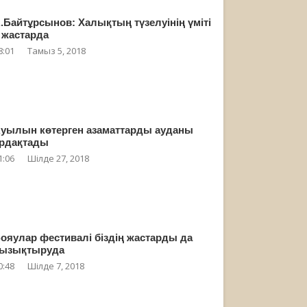
.Байтұрсынов: Халықтың түзелуінің үміті
 жастарда
8:01
Тамыз 5, 2018
уылын көтерген азаматтарды ауданы
рдақтады
1:06
Шілде 27, 2018
ояулар фестивалі біздің жастарды да
ызықтыруда
0:48
Шілде 7, 2018