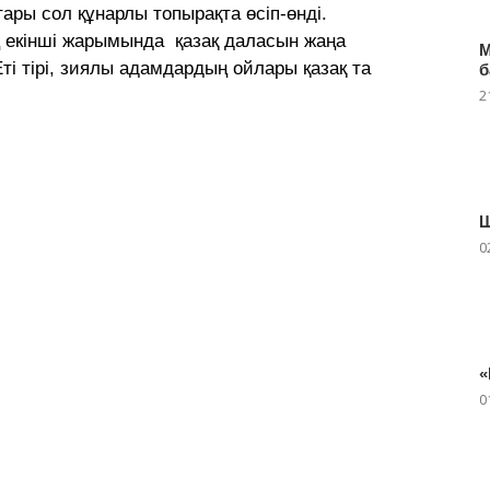
ры сол құнарлы топырақта өсіп-өнді.
 екінші жарымында қазақ даласын жаңа
М
 Еті тірі, зиялы адамдардың ойлары қазақ та
б
2
Ш
0
«
0