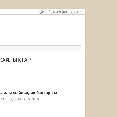
Дүйсенбі, Қыркүйек 17, 2018
ЖАҢАЛЫҚТАР
ағалы сыйлықтан бас тартты
0:09
Қыркүйек 15, 2018