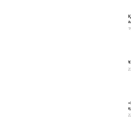
Қ
а
1
Ұ
2
«
қ
2