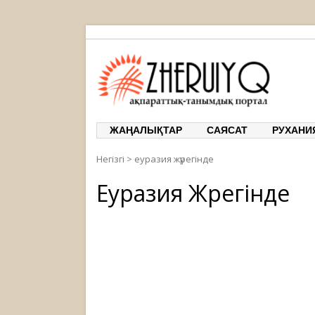
ЖЕРҰЙЫҚ
ақпарат
ЖАҢАЛЫҚТАР
САЯСАТ
РУХАНИ
Негізгі
>
еуразия жүрегінде
Еуразия Жүрегінде