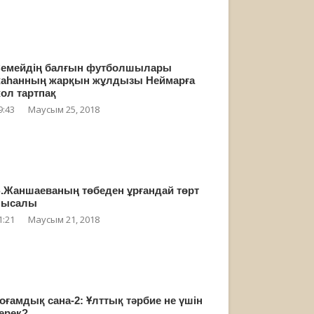
емейдің балғын футболшылары
аһанның жарқын жұлдызы Неймарға
ол тартпақ
9:43
Маусым 25, 2018
.Жаншаеваның төбеден ұрғандай төрт
мысалы
1:21
Маусым 21, 2018
оғамдық сана-2: Ұлттық тәрбие не үшін
ерек?