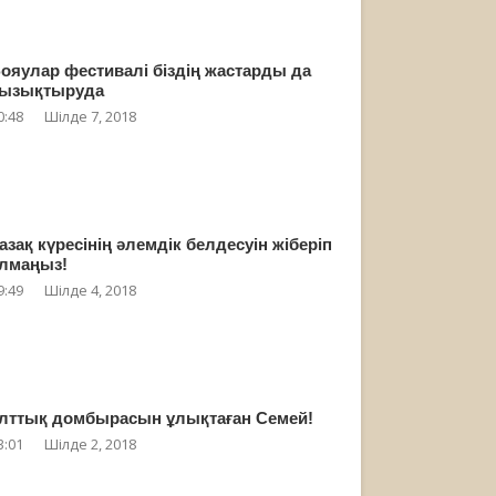
ояулар фестивалі біздің жастарды да
ызықтыруда
0:48
Шілде 7, 2018
азақ күресінің әлемдік белдесуін жіберіп
лмаңыз!
9:49
Шілде 4, 2018
лттық домбырасын ұлықтаған Семей!
3:01
Шілде 2, 2018