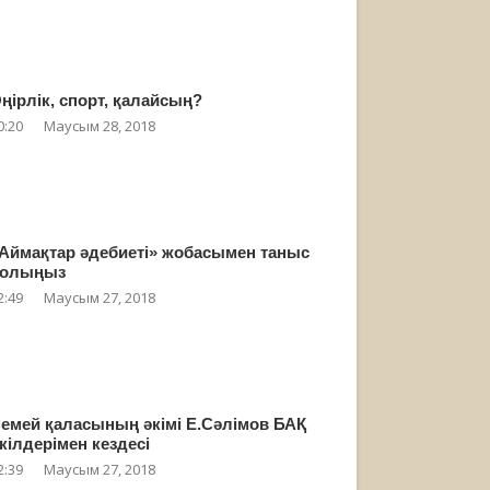
ңірлік, спорт, қалайсың?
0:20
Маусым 28, 2018
Аймақтар әдебиеті» жобасымен таныс
олыңыз
2:49
Маусым 27, 2018
емей қаласының әкімі Е.Сәлімов БАҚ
кілдерімен кездесі
2:39
Маусым 27, 2018