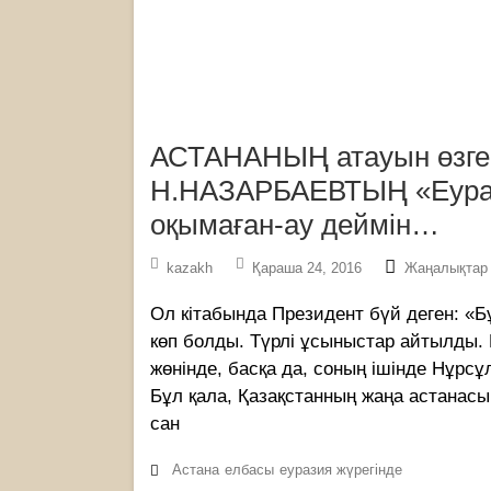
АСТАНАНЫҢ атауын өзгерт
Н.НАЗАРБАЕВТЫҢ «Еурази
оқымаған-ау деймін…
kazakh
Қараша 24, 2016
Жаңалықтар
Ол кітабында Президент бүй деген: «Бұ
көп болды. Түрлі ұсыныстар айтылды. 
жөнінде, басқа да, соның ішінде Нұрсұ
Бұл қала, Қазақстанның жаңа астанас
сан
Астана
елбасы
еуразия жүрегінде