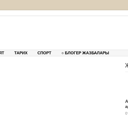
тық-танымдық порталы
ЯТ
ТАРИХ
СПОРТ
○ БЛОГЕР ЖАЗБАЛАРЫ
А
а
0