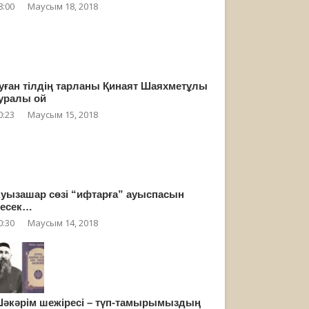
8:00
Маусым 18, 2018
уған тілдің тарланы Қинаят Шаяхметұлы
уралы ой
0:23
Маусым 15, 2018
уызашар сөзі “ифтарға” ауыспасын
есек…
0:30
Маусым 14, 2018
әкәрім шежіресі – түп-тамырымыздың