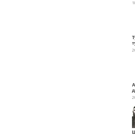
1
Т
т
2
А
д
2
Ш