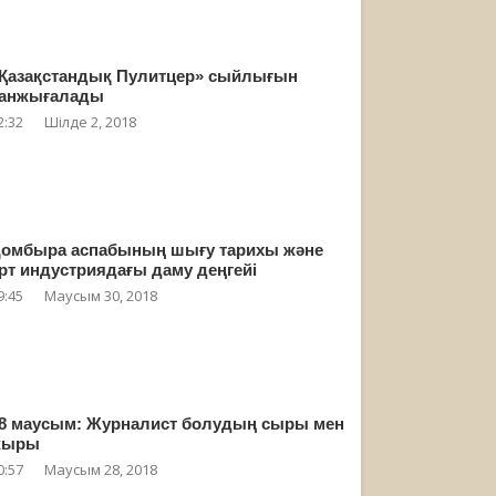
Қазақстандық Пулитцер» сыйлығын
анжығалады
2:32
Шілде 2, 2018
омбыра аспабының шығу тарихы және
рт индустриядағы даму деңгейі
9:45
Маусым 30, 2018
8 маусым: Журналист болудың сыры мен
жыры
0:57
Маусым 28, 2018