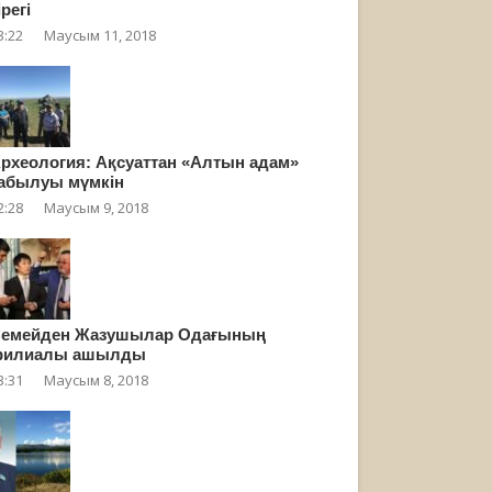
ірегі
3:22
Маусым 11, 2018
рхеология: Ақсуаттан «Алтын адам»
абылуы мүмкін
2:28
Маусым 9, 2018
емейден Жазушылар Одағының
филиалы ашылды
3:31
Маусым 8, 2018