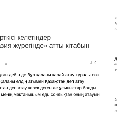
«
қ
2
кісі келетіндер
я жүрегінде» атты кітабын
Д
0
а
1
ған дейін де бұл қаланы қалай атау туралы сөз
Қаланы елдің атымен Қазақстан деп атау
лтан деп атау керек деген де ұсыныстар болды.
ы менің мақтанышым еді, сондықтан оның атауын
2
2