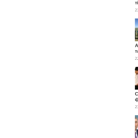
т
2
А
т
2
C
2