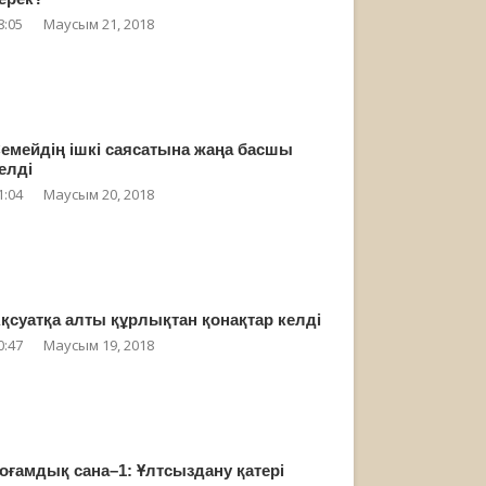
8:05
Маусым 21, 2018
емейдің ішкі саясатына жаңа басшы
елді
1:04
Маусым 20, 2018
қсуатқа алты құрлықтан қонақтар келді
0:47
Маусым 19, 2018
оғамдық сана–1: Ұлтсыздану қатері