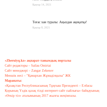
Қаңтар 14, 2021
Тоғас хан туралы: Аңыздан ақиқатқа!
Қаңтар 8, 2021
«Өнерге деген адалдықты – халыққа
деген адалдық деп ұғамын»
Желтоқсан 29, 2020
«Zheruiyq.kz» ақпарат-танымдық порталы
Сайт редакторы – Sailau Omirtai
Тағы оқу
Сайт менеджері – Zangar Zekenov
Меншік иесі – “Қамархан Жұмаділқызы” ЖК
Марапаты:
«Қазақстан Республикасының Тұңғыш Президенті – Елбасы
Қорының Үздік қазақ тілді интернет-сайт сыйлығы» байқауының
«Өткір тіл» аталымының 2017 жылғы жеңімпазы.