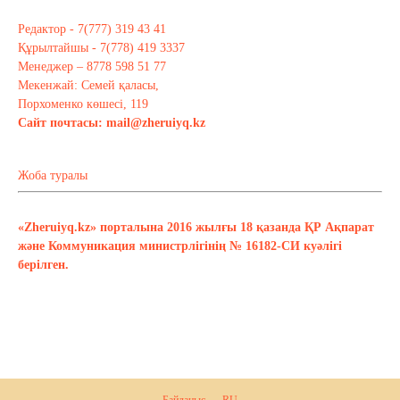
Редактор - 7(777) 319 43 41
Құрылтайшы - 7(778) 419 3337
Менеджер – 8778 598 51 77
Мекенжай: Семей қаласы,
Порхоменко көшесі, 119
Сайт почтасы:
mail@zheruiyq.kz
Жоба туралы
«Zheruiyq.kz» порталына 2016 жылғы 18 қазанда ҚР Ақпарат
және Коммуникация министрлігінің № 16182-СИ куәлігі
берілген.