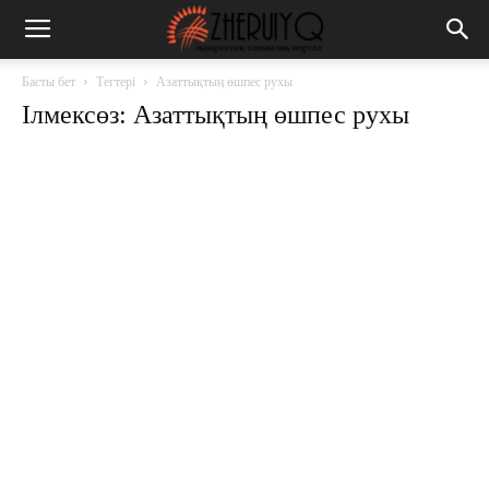
Басты бет
Тегтері
Азаттықтың өшпес рухы
Ілмексөз: Азаттықтың өшпес рухы