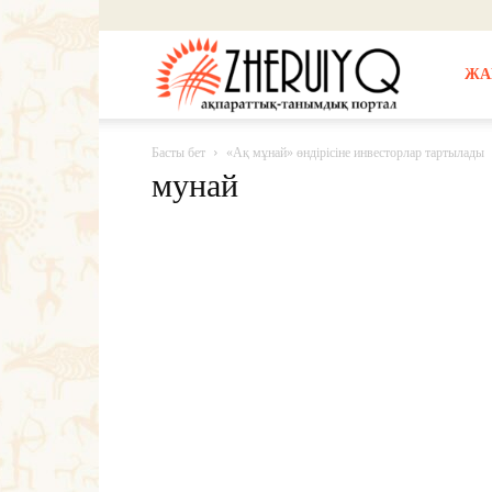
Жерұйық
ЖА
Басты бет
«Ақ мұнай» өндірісіне инвесторлар тартылады
мунай