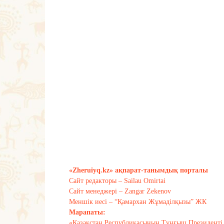
«Zheruiyq.kz» ақпарат-танымдық порталы
Сайт редакторы – Sailau Omirtai
Сайт менеджері – Zangar Zekenov
Меншік иесі – “Қамархан Жұмаділқызы” ЖК
Марапаты:
«Қазақстан Республикасының Тұңғыш Президенті