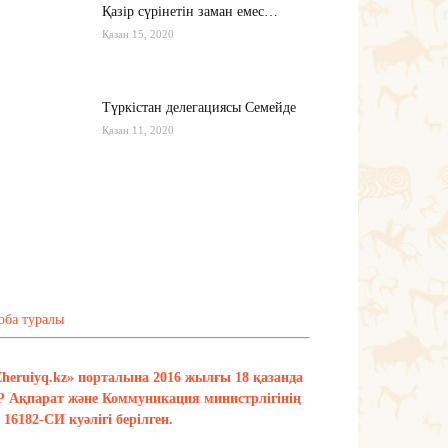
Қазір сүрінетін заман емес…
Қазан 15, 2020
Түркістан делегациясы Семейде
Қазан 11, 2020
Қырғызстан: сарапшылар тоқтамы
қандай?
Қазан 10, 2020
Тағы оқу
оба туралы
Zheruiyq.kz» порталына 2016 жылғы 18 қазанда
Р Ақпарат және Коммуникация министрлігінің
16182-СИ куәлігі берілген.