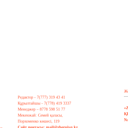
Ж
Редактор - 7(777) 319 43 41
Құрылтайшы - 7(778) 419 3337
«
Менеджер – 8778 598 51 77
Қ
Мекенжай: Семей қаласы,
№ 
Порхоменко көшесі, 119
 –
Сайт почтасы:
mail@zheruiyq.kz