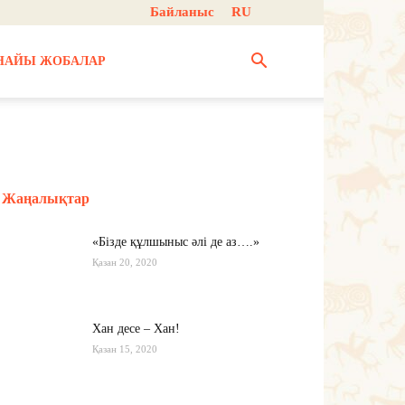
Байланыс
RU
НАЙЫ ЖОБАЛАР
Жаңалықтар
«Бізде құлшыныс әлі де аз….»
Қазан 20, 2020
Хан десе – Хан!
Қазан 15, 2020