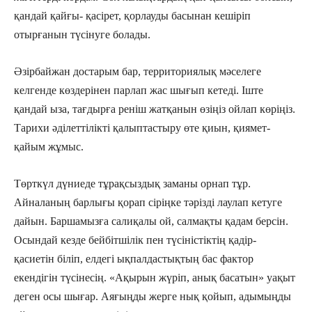
қандай қайғы- қасірет, қорлауды басынан кешіріп
отырғанын түсінуге болады.
Әзірбайжан достарым бар, территориялық мәселеге
келгенде көздерінен парлап жас шығып кетеді. Іште
қандай ыза, тағдырға реніш жатқанын өзіңіз ойлап көріңіз.
Тарихи әділеттілікті қалыптастыру өте қиын, қиямет-
қайым жұмыс.
Төрткүл дүниеде тұрақсыздық заманы орнап тұр.
Айналаның барлығы қорап сіріңке тәрізді лаулап кетуге
дайын. Баршамызға салиқалы ой, салмақты қадам берсін.
Осындай кезде бейбітшілік пен түсіністіктің қадір-
қасиетін біліп, елдегі ықпалдастықтың бас фактор
екендігін түсінесің. «Ақырын жүріп, анық басатын» уақыт
деген осы шығар. Аяғыңды жерге нық қойып, адымыңды