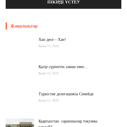
Жаңалықтар
Хан десе – Хан!
Қазан 15, 2020
Қазір сүрінетін заман емес…
Қазан 15, 2020
Түркістан делегациясы Семейде
Қазан 11, 2020
Қырғызстан: сарапшылар тоқтамы
қандай?