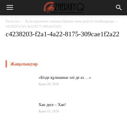
Басты бет
Бүгін парламент сенатына бірнеше жаңа депутат тағайындалды
c4238203-f2a1-4a22-8175-309cae1f2a22
c4238203-f2a1-4a22-8175-309cae1f2a22
Жаңалықтар
«Бізде құлшыныс әлі де аз….»
Қазан 20, 2020
Хан десе – Хан!
Қазан 15, 2020