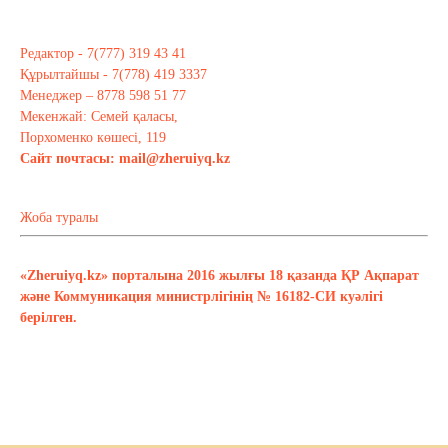
Редактор - 7(777) 319 43 41
Құрылтайшы - 7(778) 419 3337
Менеджер – 8778 598 51 77
Мекенжай: Семей қаласы,
Порхоменко көшесі, 119
Сайт почтасы:
mail@zheruiyq.kz
Жоба туралы
«Zheruiyq.kz» порталына 2016 жылғы 18 қазанда ҚР Ақпарат
және Коммуникация министрлігінің № 16182-СИ куәлігі
берілген.