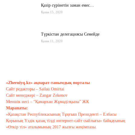
Қазір сүрінетін заман емес…
Қазан 15, 2020
Түркістан делегациясы Семейде
Қазан 11, 2020
Қырғызстан: сарапшылар тоқтамы
қандай?
Қазан 10, 2020
«Zheruiyq.kz» ақпарат-танымдық порталы
Сайт редакторы – Sailau Omirtai
Тағы оқу
Сайт менеджері – Zangar Zekenov
Меншік иесі – “Қамархан Жұмаділқызы” ЖК
Марапаты:
«Қазақстан Республикасының Тұңғыш Президенті – Елбасы
Қорының Үздік қазақ тілді интернет-сайт сыйлығы» байқауының
«Өткір тіл» аталымының 2017 жылғы жеңімпазы.