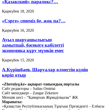
«Қазақский» парадокс?…
Қыркүйек 18, 2020
«Сэрге» сенеміз бе, жоқ па?…
Қыркүйек 16, 2020
Ауыл шаруашылығын
дамытпай, бәсекеге қабілетті
экономика құру мүмкін емес
Қыркүйек 15, 2020
А.Күрішбаев. Шаруалар өлместің күнін
көріп отыр
«Zheruiyq.kz» ақпарат-танымдық порталы
Қыркүйек 14, 2020
Сайт редакторы – Sailau Omirtai
Сайт менеджері – Zangar Zekenov
Қысқасы, «полный хаос»!
Меншік иесі – “Қамархан Жұмаділқызы” ЖК
Марапаты:
Қыркүйек 10, 2020
«Қазақстан Республикасының Тұңғыш Президенті – Елбасы
Тағы оқу