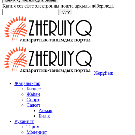
Құпия сөз сізге электронды пошта арқылы жіберіледі.
Жерұйық
Жаңалықтар
Бизнес
Жаһан
Спорт
Саясат
Аймақ
Билік
Руханият
Тарих
Мәдениет