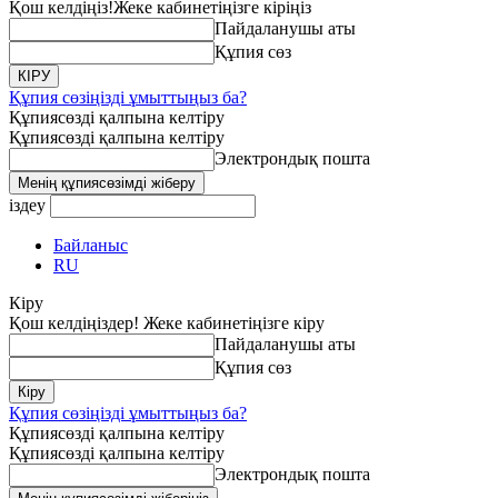
Қош келдіңіз!
Жеке кабинетіңізге кіріңіз
Пайдаланушы аты
Құпия сөз
Құпия сөзіңізді ұмыттыңыз ба?
Құпиясөзді қалпына келтіру
Құпиясөзді қалпына келтіру
Электрондық пошта
іздеу
Байланыс
RU
Кіру
Қош келдіңіздер! Жеке кабинетіңізге кіру
Пайдаланушы аты
Құпия сөз
Құпия сөзіңізді ұмыттыңыз ба?
Құпиясөзді қалпына келтіру
Құпиясөзді қалпына келтіру
Электрондық пошта