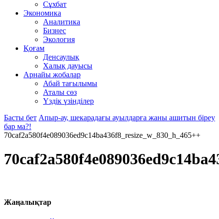
Сұхбат
Экономика
Аналитика
Бизнес
Экология
Қоғам
Денсаулық
Халық дауысы
Арнайы жобалар
Абай тағылымы
Аталы сөз
Үздік үзінділер
Басты бет
Апыр-ау, шекарадағы ауылдарға жаны ашитын біреу
бар ма?!
70caf2a580f4e089036ed9c14ba436f8_resize_w_830_h_465++
70caf2a580f4e089036ed9c14ba4
Жаңалықтар