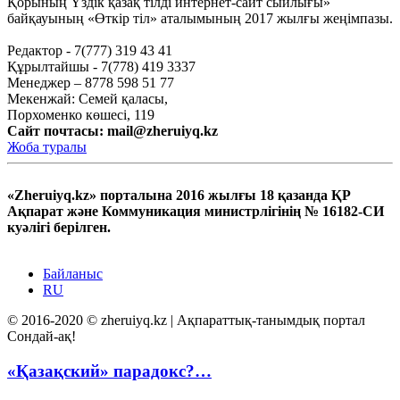
Қорының Үздік қазақ тілді интернет-сайт сыйлығы»
байқауының «Өткір тіл» аталымының 2017 жылғы жеңімпазы.
Редактор - 7(777) 319 43 41
Құрылтайшы - 7(778) 419 3337
Менеджер – 8778 598 51 77
Мекенжай: Семей қаласы,
Порхоменко көшесі, 119
Сайт почтасы:
mail@zheruiyq.kz
Жоба туралы
«Zheruiyq.kz» порталына 2016 жылғы 18 қазанда ҚР
Ақпарат және Коммуникация министрлігінің № 16182-СИ
куәлігі берілген.
Байланыс
RU
© 2016-2020 © zheruiyq.kz | Ақпараттық-танымдық портал
Сондай-ақ!
«Қазақский» парадокс?…