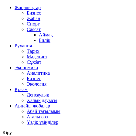
Жаңалықтар
Бизнес
Жаһан
Спорт
Саясат
Аймақ
Билік
Руханият
Тарих
Мәдениет
Сұхбат
Экономика
Аналитика
Бизнес
Экология
Қоғам
Денсаулық
Халық дауысы
Арнайы жобалар
Абай тағылымы
Аталы сөз
Үздік үзінділер
Кіру