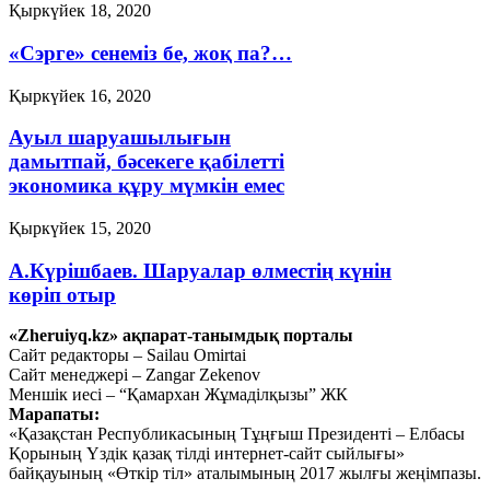
Қыркүйек 18, 2020
«Сэрге» сенеміз бе, жоқ па?…
Қыркүйек 16, 2020
Ауыл шаруашылығын
дамытпай, бәсекеге қабілетті
экономика құру мүмкін емес
Қыркүйек 15, 2020
А.Күрішбаев. Шаруалар өлместің күнін
көріп отыр
«Zheruiyq.kz» ақпарат-танымдық порталы
Қыркүйек 14, 2020
Сайт редакторы – Sailau Omirtai
Сайт менеджері – Zangar Zekenov
Қысқасы, «полный хаос»!
Меншік иесі – “Қамархан Жұмаділқызы” ЖК
Марапаты:
Қыркүйек 10, 2020
«Қазақстан Республикасының Тұңғыш Президенті – Елбасы
Тағы оқу
Қорының Үздік қазақ тілді интернет-сайт сыйлығы»
байқауының «Өткір тіл» аталымының 2017 жылғы жеңімпазы.