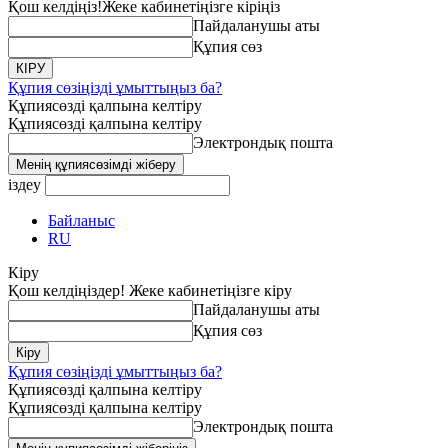
Қош келдіңіз!
Жеке кабинетіңізге кіріңіз
Пайдаланушы аты
Құпия сөз
Құпия сөзіңізді ұмыттыңыз ба?
Құпиясөзді қалпына келтіру
Құпиясөзді қалпына келтіру
Электрондық пошта
іздеу
Байланыс
RU
Кіру
Қош келдіңіздер! Жеке кабинетіңізге кіру
Пайдаланушы аты
Құпия сөз
Құпия сөзіңізді ұмыттыңыз ба?
Құпиясөзді қалпына келтіру
Құпиясөзді қалпына келтіру
Электрондық пошта