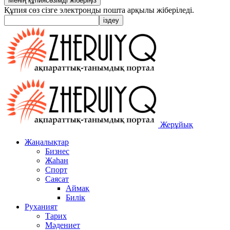
Құпия сөз сізге электронды пошта арқылы жіберіледі.
Жерұйық
Жаңалықтар
Бизнес
Жаһан
Спорт
Саясат
Аймақ
Билік
Руханият
Тарих
Мәдениет