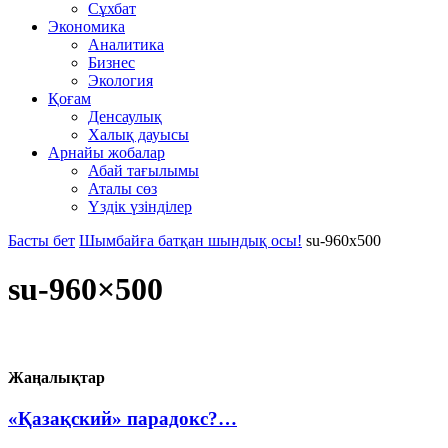
Сұхбат
Экономика
Аналитика
Бизнес
Экология
Қоғам
Денсаулық
Халық дауысы
Арнайы жобалар
Абай тағылымы
Аталы сөз
Үздік үзінділер
Басты бет
Шымбайға батқан шындық осы!
su-960x500
su-960×500
Жаңалықтар
«Қазақский» парадокс?…