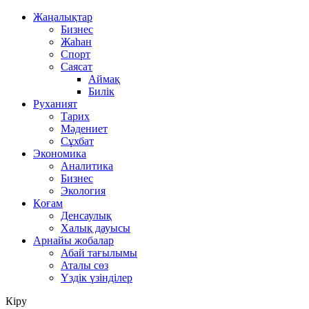
Жаңалықтар
Бизнес
Жаһан
Спорт
Саясат
Аймақ
Билік
Руханият
Тарих
Мәдениет
Сұхбат
Экономика
Аналитика
Бизнес
Экология
Қоғам
Денсаулық
Халық дауысы
Арнайы жобалар
Абай тағылымы
Аталы сөз
Үздік үзінділер
Кіру