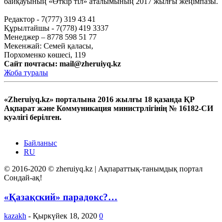
байқауының «Өткір тіл» аталымының 2017 жылғы жеңімпазы.
Редактор - 7(777) 319 43 41
Құрылтайшы - 7(778) 419 3337
Менеджер – 8778 598 51 77
Мекенжай: Семей қаласы,
Порхоменко көшесі, 119
Сайт почтасы:
mail@zheruiyq.kz
Жоба туралы
«Zheruiyq.kz» порталына 2016 жылғы 18 қазанда ҚР
Ақпарат және Коммуникация министрлігінің № 16182-СИ
куәлігі берілген.
Байланыс
RU
© 2016-2020 © zheruiyq.kz | Ақпараттық-танымдық портал
Сондай-ақ!
«Қазақский» парадокс?…
kazakh
-
Қыркүйек 18, 2020
0