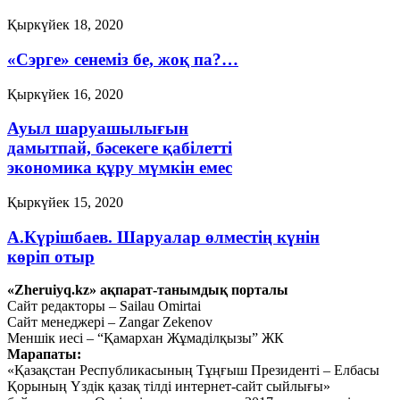
Қыркүйек 18, 2020
«Сэрге» сенеміз бе, жоқ па?…
Қыркүйек 16, 2020
Ауыл шаруашылығын
дамытпай, бәсекеге қабілетті
экономика құру мүмкін емес
Қыркүйек 15, 2020
А.Күрішбаев. Шаруалар өлместің күнін
көріп отыр
«Zheruiyq.kz» ақпарат-танымдық порталы
Қыркүйек 14, 2020
Сайт редакторы – Sailau Omirtai
Сайт менеджері – Zangar Zekenov
Қысқасы, «полный хаос»!
Меншік иесі – “Қамархан Жұмаділқызы” ЖК
Марапаты:
Қыркүйек 10, 2020
«Қазақстан Республикасының Тұңғыш Президенті – Елбасы
Тағы оқу
Қорының Үздік қазақ тілді интернет-сайт сыйлығы»