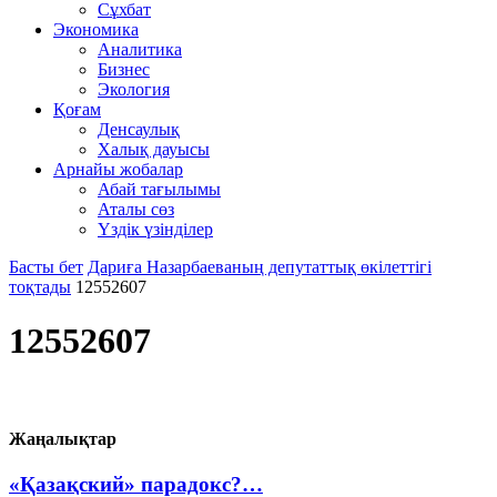
Сұхбат
Экономика
Аналитика
Бизнес
Экология
Қоғам
Денсаулық
Халық дауысы
Арнайы жобалар
Абай тағылымы
Аталы сөз
Үздік үзінділер
Басты бет
Дариға Назарбаеваның депутаттық өкілеттігі
тоқтады
12552607
12552607
Жаңалықтар
«Қазақский» парадокс?…