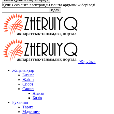
Құпия сөз сізге электронды пошта арқылы жіберіледі.
Жерұйық
Жаңалықтар
Бизнес
Жаһан
Спорт
Саясат
Аймақ
Билік
Руханият
Тарих
Мәдениет