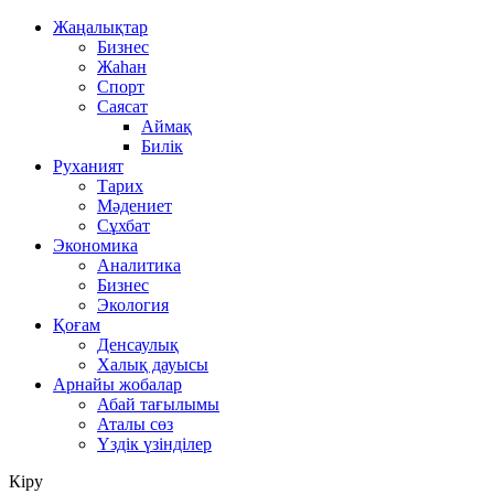
Жаңалықтар
Бизнес
Жаһан
Спорт
Саясат
Аймақ
Билік
Руханият
Тарих
Мәдениет
Сұхбат
Экономика
Аналитика
Бизнес
Экология
Қоғам
Денсаулық
Халық дауысы
Арнайы жобалар
Абай тағылымы
Аталы сөз
Үздік үзінділер
Кіру