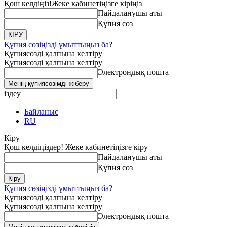
Қош келдіңіз!
Жеке кабинетіңізге кіріңіз
Пайдаланушы аты
Құпия сөз
Құпия сөзіңізді ұмыттыңыз ба?
Құпиясөзді қалпына келтіру
Құпиясөзді қалпына келтіру
Электрондық пошта
іздеу
Байланыс
RU
Кіру
Қош келдіңіздер! Жеке кабинетіңізге кіру
Пайдаланушы аты
Құпия сөз
Құпия сөзіңізді ұмыттыңыз ба?
Құпиясөзді қалпына келтіру
Құпиясөзді қалпына келтіру
Электрондық пошта