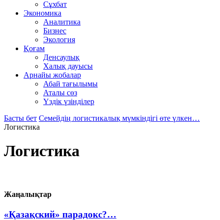
Сұхбат
Экономика
Аналитика
Бизнес
Экология
Қоғам
Денсаулық
Халық дауысы
Арнайы жобалар
Абай тағылымы
Аталы сөз
Үздік үзінділер
Басты бет
Семейдің логистикалық мүмкіндігі өте үлкен…
Логистика
Логистика
Жаңалықтар
«Қазақский» парадокс?…