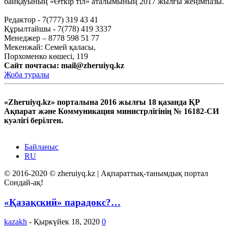
байқауының «Өткір тіл» аталымының 2017 жылғы жеңімпазы.
Редактор - 7(777) 319 43 41
Құрылтайшы - 7(778) 419 3337
Менеджер – 8778 598 51 77
Мекенжай: Семей қаласы,
Порхоменко көшесі, 119
Сайт почтасы:
mail@zheruiyq.kz
Жоба туралы
«Zheruiyq.kz» порталына 2016 жылғы 18 қазанда ҚР
Ақпарат және Коммуникация министрлігінің № 16182-СИ
куәлігі берілген.
Байланыс
RU
© 2016-2020 © zheruiyq.kz | Ақпараттық-танымдық портал
Сондай-ақ!
«Қазақский» парадокс?…
kazakh
-
Қыркүйек 18, 2020
0