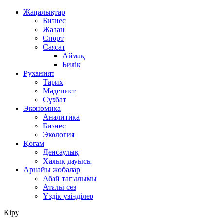
Жаңалықтар
Бизнес
Жаһан
Спорт
Саясат
Аймақ
Билік
Руханият
Тарих
Мәдениет
Сұхбат
Экономика
Аналитика
Бизнес
Экология
Қоғам
Денсаулық
Халық дауысы
Арнайы жобалар
Абай тағылымы
Аталы сөз
Үздік үзінділер
Кіру