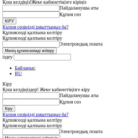
Қош келдіңіз!
Жеке кабинетіңізге кіріңіз
Пайдаланушы аты
Құпия сөз
Құпия сөзіңізді ұмыттыңыз ба?
Құпиясөзді қалпына келтіру
Құпиясөзді қалпына келтіру
Электрондық пошта
іздеу
Байланыс
RU
Кіру
Қош келдіңіздер! Жеке кабинетіңізге кіру
Пайдаланушы аты
Құпия сөз
Құпия сөзіңізді ұмыттыңыз ба?
Құпиясөзді қалпына келтіру
Құпиясөзді қалпына келтіру
Электрондық пошта