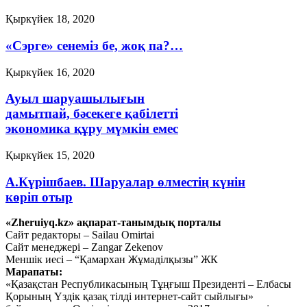
Қыркүйек 18, 2020
«Сэрге» сенеміз бе, жоқ па?…
Қыркүйек 16, 2020
Ауыл шаруашылығын
дамытпай, бәсекеге қабілетті
экономика құру мүмкін емес
Қыркүйек 15, 2020
А.Күрішбаев. Шаруалар өлместің күнін
көріп отыр
«Zheruiyq.kz» ақпарат-танымдық порталы
Қыркүйек 14, 2020
Сайт редакторы – Sailau Omirtai
Сайт менеджері – Zangar Zekenov
Қысқасы, «полный хаос»!
Меншік иесі – “Қамархан Жұмаділқызы” ЖК
Марапаты:
Қыркүйек 10, 2020
«Қазақстан Республикасының Тұңғыш Президенті – Елбасы
Тағы оқу
Қорының Үздік қазақ тілді интернет-сайт сыйлығы»