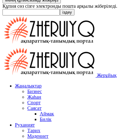
Құпия сөз сізге электронды пошта арқылы жіберіледі.
Жерұйық
Жаңалықтар
Бизнес
Жаһан
Спорт
Саясат
Аймақ
Билік
Руханият
Тарих
Мәдениет