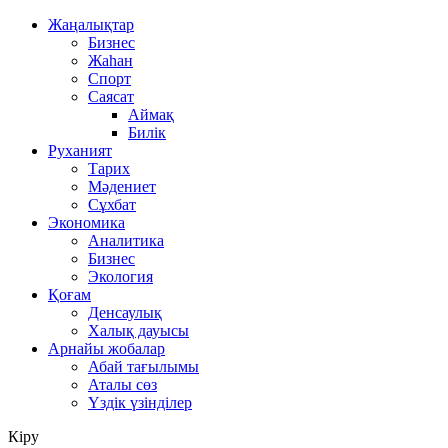
Жаңалықтар
Бизнес
Жаһан
Спорт
Саясат
Аймақ
Билік
Руханият
Тарих
Мәдениет
Сұхбат
Экономика
Аналитика
Бизнес
Экология
Қоғам
Денсаулық
Халық дауысы
Арнайы жобалар
Абай тағылымы
Аталы сөз
Үздік үзінділер
Кіру