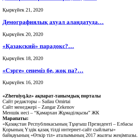
Қыркүйек 21, 2020
Демографиялық ахуал алаңдатуда…
Қыркүйек 20, 2020
«Қазақский» парадокс?…
Қыркүйек 18, 2020
«Сэрге» сенеміз бе, жоқ па?…
Қыркүйек 16, 2020
Ауыл шаруашылығын
«Zheruiyq.kz» ақпарат-танымдық порталы
дамытпай, бәсекеге қабілетті
Сайт редакторы – Sailau Omirtai
Сайт менеджері – Zangar Zekenov
экономика құру мүмкін емес
Меншік иесі – “Қамархан Жұмаділқызы” ЖК
Марапаты:
Қыркүйек 15, 2020
«Қазақстан Республикасының Тұңғыш Президенті – Елбасы
Тағы оқу
Қорының Үздік қазақ тілді интернет-сайт сыйлығы»
байқауының «Өткір тіл» аталымының 2017 жылғы жеңімпазы.