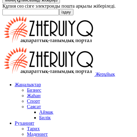
Құпия сөз сізге электронды пошта арқылы жіберіледі.
Жерұйық
Жаңалықтар
Бизнес
Жаһан
Спорт
Саясат
Аймақ
Билік
Руханият
Тарих
Мәдениет