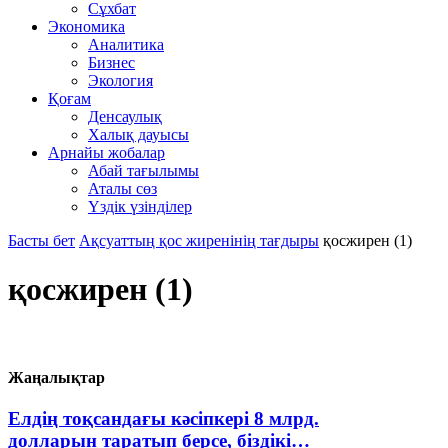
Сұхбат
Экономика
Аналитика
Бизнес
Экология
Қоғам
Денсаулық
Халық дауысы
Арнайы жобалар
Абай тағылымы
Аталы сөз
Үздік үзінділер
Басты бет
Ақсуаттың қос жиренінің тағдыры
қосжирен (1)
қосжирен (1)
Жаңалықтар
Елдің тоқсандағы кәсіпкері 8 млрд.
долларын таратып берсе, біздікі…