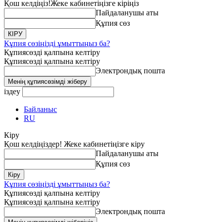
Қош келдіңіз!
Жеке кабинетіңізге кіріңіз
Пайдаланушы аты
Құпия сөз
Құпия сөзіңізді ұмыттыңыз ба?
Құпиясөзді қалпына келтіру
Құпиясөзді қалпына келтіру
Электрондық пошта
іздеу
Байланыс
RU
Кіру
Қош келдіңіздер! Жеке кабинетіңізге кіру
Пайдаланушы аты
Құпия сөз
Құпия сөзіңізді ұмыттыңыз ба?
Құпиясөзді қалпына келтіру
Құпиясөзді қалпына келтіру
Электрондық пошта