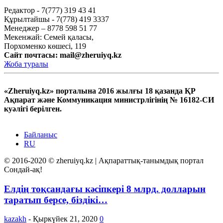
Редактор - 7(777) 319 43 41
Құрылтайшы - 7(778) 419 3337
Менеджер – 8778 598 51 77
Мекенжай: Семей қаласы,
Порхоменко көшесі, 119
Сайт почтасы:
mail@zheruiyq.kz
Жоба туралы
«Zheruiyq.kz» порталына 2016 жылғы 18 қазанда ҚР
Ақпарат және Коммуникация министрлігінің № 16182-СИ
куәлігі берілген.
Байланыс
RU
© 2016-2020 © zheruiyq.kz | Ақпараттық-танымдық портал
Сондай-ақ!
Елдің тоқсандағы кәсіпкері 8 млрд. долларын
таратып берсе, біздікі…
kazakh
-
Қыркүйек 21, 2020
0