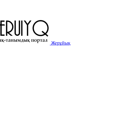
Жерұйық