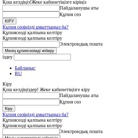
Қош келдіңіз!
Жеке кабинетіңізге кіріңіз
Пайдаланушы аты
Құпия сөз
Құпия сөзіңізді ұмыттыңыз ба?
Құпиясөзді қалпына келтіру
Құпиясөзді қалпына келтіру
Электрондық пошта
іздеу
Байланыс
RU
Кіру
Қош келдіңіздер! Жеке кабинетіңізге кіру
Пайдаланушы аты
Құпия сөз
Құпия сөзіңізді ұмыттыңыз ба?
Құпиясөзді қалпына келтіру
Құпиясөзді қалпына келтіру
Электрондық пошта