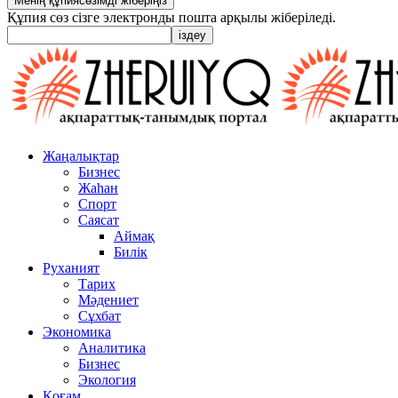
Құпия сөз сізге электронды пошта арқылы жіберіледі.
Жаңалықтар
Бизнес
Жаһан
Спорт
Саясат
Аймақ
Билік
Руханият
Тарих
Мәдениет
Сұхбат
Экономика
Аналитика
Бизнес
Экология
Қоғам