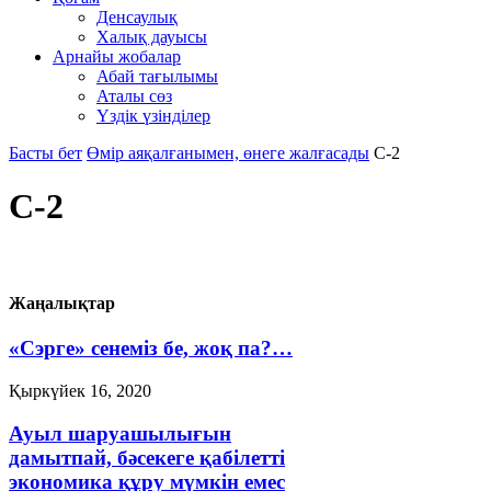
Денсаулық
Халық дауысы
Арнайы жобалар
Абай тағылымы
Аталы сөз
Үздік үзінділер
Басты бет
Өмір аяқалғанымен, өнеге жалғасады
С-2
С-2
Жаңалықтар
«Сэрге» сенеміз бе, жоқ па?…
Қыркүйек 16, 2020
Ауыл шаруашылығын
дамытпай, бәсекеге қабілетті
экономика құру мүмкін емес