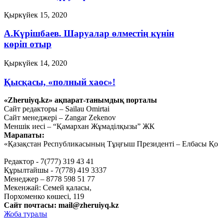
Қыркүйек 15, 2020
А.Күрішбаев. Шаруалар өлместің күнін
көріп отыр
Қыркүйек 14, 2020
Қысқасы, «полный хаос»!
«Zheruiyq.kz» ақпарат-танымдық порталы
Қыркүйек 10, 2020
Сайт редакторы – Sailau Omirtai
Сайт менеджері – Zangar Zekenov
Ахметов 2025 жылға дейін жоспар
Меншік иесі – “Қамархан Жұмаділқызы” ЖК
жасап қойды
Марапаты:
«Қазақстан Республикасының Тұңғыш Президенті – Елбасы Қор
Қыркүйек 9, 2020
Тағы оқу
Редактор - 7(777) 319 43 41
Құрылтайшы - 7(778) 419 3337
Менеджер – 8778 598 51 77
Мекенжай: Семей қаласы,
Порхоменко көшесі, 119
Сайт почтасы:
mail@zheruiyq.kz
Жоба туралы