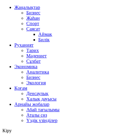
Жаңалықтар
Бизнес
Жаһан
Спорт
Саясат
Аймақ
Билік
Руханият
Тарих
Мәдениет
Сұхбат
Экономика
Аналитика
Бизнес
Экология
Қоғам
Денсаулық
Халық дауысы
Арнайы жобалар
Абай тағылымы
Аталы сөз
Үздік үзінділер
Кіру