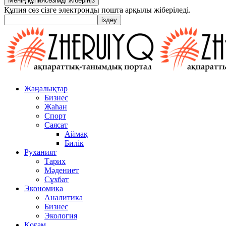
Құпия сөз сізге электронды пошта арқылы жіберіледі.
Жаңалықтар
Бизнес
Жаһан
Спорт
Саясат
Аймақ
Билік
Руханият
Тарих
Мәдениет
Сұхбат
Экономика
Аналитика
Бизнес
Экология
Қоғам