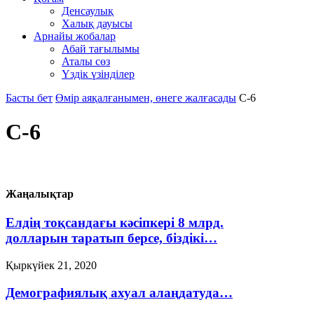
Денсаулық
Халық дауысы
Арнайы жобалар
Абай тағылымы
Аталы сөз
Үздік үзінділер
Басты бет
Өмір аяқалғанымен, өнеге жалғасады
С-6
С-6
Жаңалықтар
Елдің тоқсандағы кәсіпкері 8 млрд.
долларын таратып берсе, біздікі…
Қыркүйек 21, 2020
Демографиялық ахуал алаңдатуда…