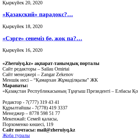
Қыркүйек 20, 2020
«Қазақский» парадокс?…
Қыркүйек 18, 2020
«Сэрге» сенеміз бе, жоқ па?…
Қыркүйек 16, 2020
Ауыл шаруашылығын
«Zheruiyq.kz» ақпарат-танымдық порталы
дамытпай, бәсекеге қабілетті
Сайт редакторы – Sailau Omirtai
Сайт менеджері – Zangar Zekenov
экономика құру мүмкін емес
Меншік иесі – “Қамархан Жұмаділқызы” ЖК
Марапаты:
Қыркүйек 15, 2020
«Қазақстан Республикасының Тұңғыш Президенті – Елбасы Қор
Тағы оқу
Редактор - 7(777) 319 43 41
Құрылтайшы - 7(778) 419 3337
Менеджер – 8778 598 51 77
Мекенжай: Семей қаласы,
Порхоменко көшесі, 119
Сайт почтасы:
mail@zheruiyq.kz
Жоба туралы