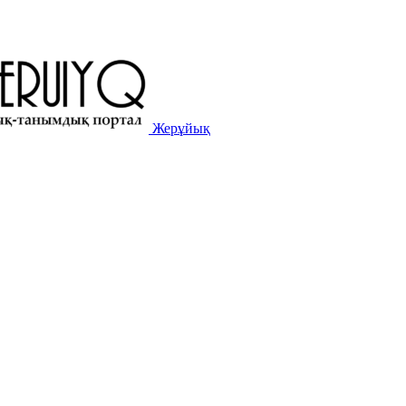
Жерұйық