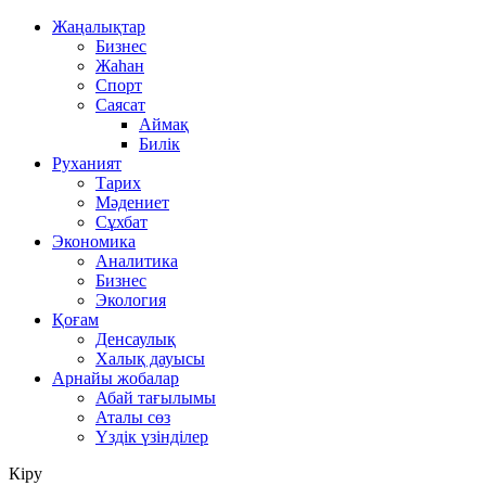
Жаңалықтар
Бизнес
Жаһан
Спорт
Саясат
Аймақ
Билік
Руханият
Тарих
Мәдениет
Сұхбат
Экономика
Аналитика
Бизнес
Экология
Қоғам
Денсаулық
Халық дауысы
Арнайы жобалар
Абай тағылымы
Аталы сөз
Үздік үзінділер
Кіру