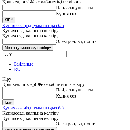
Қош келдіңіз!
Жеке кабинетіңізге кіріңіз
Пайдаланушы аты
Құпия сөз
Құпия сөзіңізді ұмыттыңыз ба?
Құпиясөзді қалпына келтіру
Құпиясөзді қалпына келтіру
Электрондық пошта
іздеу
Байланыс
RU
Кіру
Қош келдіңіздер! Жеке кабинетіңізге кіру
Пайдаланушы аты
Құпия сөз
Құпия сөзіңізді ұмыттыңыз ба?
Құпиясөзді қалпына келтіру
Құпиясөзді қалпына келтіру
Электрондық пошта