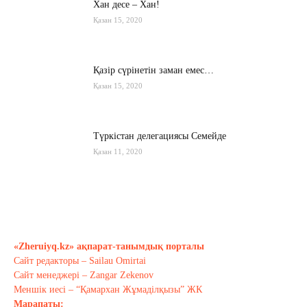
Хан десе – Хан!
Қазан 15, 2020
Қазір сүрінетін заман емес…
Қазан 15, 2020
Түркістан делегациясы Семейде
Қазан 11, 2020
Қырғызстан: сарапшылар тоқтамы
қандай?
Қазан 10, 2020
«Zheruiyq.kz» ақпарат-танымдық порталы
Сайт редакторы – Sailau Omirtai
Тағы оқу
Сайт менеджері – Zangar Zekenov
Меншік иесі – “Қамархан Жұмаділқызы” ЖК
Марапаты: