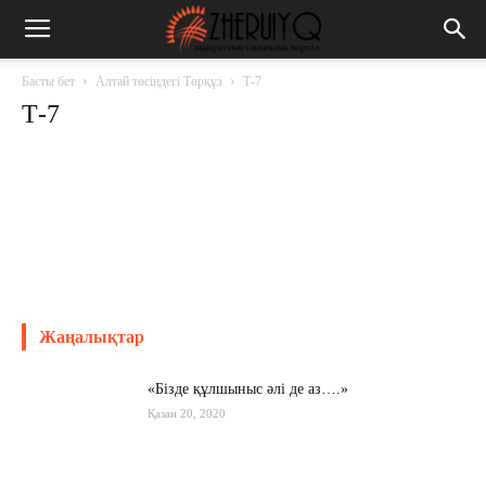
Басты бет
Алтай төсіндегі Төрқұз
Т-7
Т-7
Жаңалықтар
«Бізде құлшыныс әлі де аз….»
Қазан 20, 2020