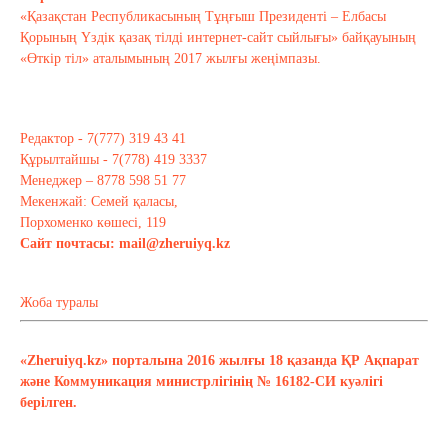
«Қазақстан Республикасының Тұңғыш Президенті – Елбасы
Қорының Үздік қазақ тілді интернет-сайт сыйлығы» байқауының
«Өткір тіл» аталымының 2017 жылғы жеңімпазы.
Редактор - 7(777) 319 43 41
Құрылтайшы - 7(778) 419 3337
Менеджер – 8778 598 51 77
Мекенжай: Семей қаласы,
Порхоменко көшесі, 119
Сайт почтасы:
mail@zheruiyq.kz
Жоба туралы
«Zheruiyq.kz» порталына 2016 жылғы 18 қазанда ҚР Ақпарат
және Коммуникация министрлігінің № 16182-СИ куәлігі
берілген.