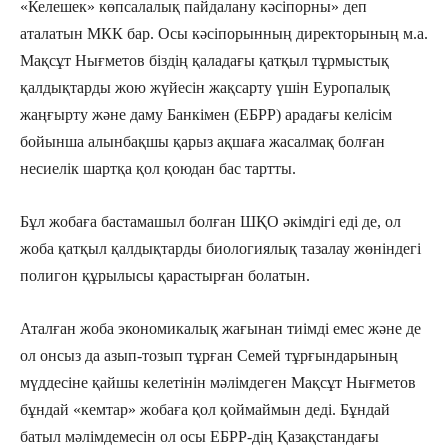
«Келешек» көпсалалық пайдалану кәсіпорны» деп
аталатын МКК бар. Осы кәсіпорынның директорының м.а.
Мақсұт Нығметов біздің қаладағы қатқыл тұрмыстық
қалдықтарды жою жүйесін жақсарту үшін Еуропалық
жаңғырту және даму Банкімен (ЕБРР) арадағы келісім
бойынша алынбақшы қарыз ақшаға жасалмақ болған
несиелік шартқа қол қоюдан бас тартты.
Бұл жобаға бастамашыл болған ШҚО әкімдігі еді де, ол
жоба қатқыл қалдықтарды биологиялық тазалау жөніндегі
полигон құрылысы қарастырған болатын.
Аталған жоба экономикалық жағынан тиімді емес және де
ол онсыз да азып-тозып тұрған Семей тұрғындарының
мүддесіне қайшы келетінін мәлімдеген Мақсұт Нығметов
бұндай «кемтар» жобаға қол қоймаймын деді. Бұндай
батыл мәлімдемесін ол осы ЕБРР-дің Қазақстандағы