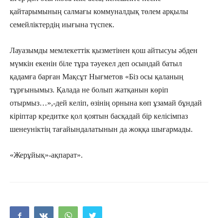
қайтарымының салмағы коммуналдық төлем арқылы
семейліктердің иығына түспек.
Лауазымды мемлекеттік қызметінен қош айтысуы әбден
мүмкін екенін біле тұра тәуекел деп осындай батыл
қадамға барған Мақсұт Нығметов «Біз осы қаланың
тұрғынымыз. Қалада не болып жатқанын көріп
отырмыз…»,-дей келіп, өзінің орнына көп ұзамай бұндай
кіріптар кредитке қол қоятын басқадай бір келісімпаз
шенеуніктің тағайындалатынын да жоққа шығармады.
«Жерұйық»-ақпарат».