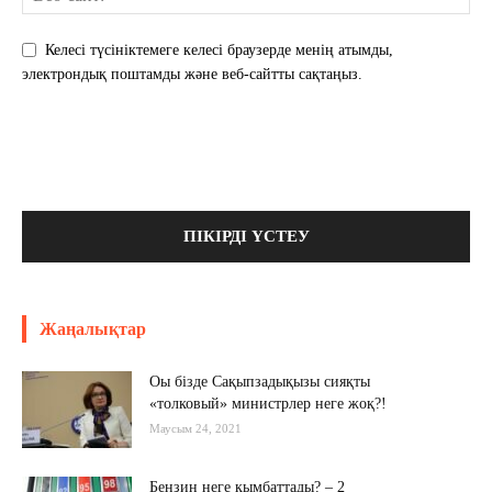
Келесі түсініктемеге келесі браузерде менің атымды,
электрондық поштамды және веб-сайтты сақтаңыз.
Жаңалықтар
Оы бізде Сақыпзадықызы сияқты
«толковый» министрлер неге жоқ?!
Маусым 24, 2021
Бензин неге қымбаттады? – 2