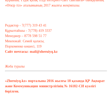
Қорының Үздік қазақ тілді интернет-сайт сыйлығы» байқауының
«Өткір тіл» аталымының 2017 жылғы жеңімпазы.
Редактор - 7(777) 319 43 41
Құрылтайшы - 7(778) 419 3337
Менеджер – 8778 598 51 77
Мекенжай: Семей қаласы,
Порхоменко көшесі, 119
Сайт почтасы:
mail@zheruiyq.kz
Жоба туралы
«Zheruiyq.kz» порталына 2016 жылғы 18 қазанда ҚР Ақпарат
және Коммуникация министрлігінің № 16182-СИ куәлігі
берілген.