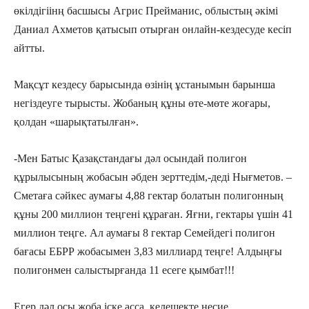
өкілдігіінң басшысы Агрис Прейманис, облыстың әкімі
Даниал Ахметов қатысып отырған онлайн-кездесуде кесіп
айтты.
Мақсұт кездесу барысында өзінің ұстанымын барынша
негіздеуге тырысты. Жобаның құны өте-мөте жоғары,
қолдан «шарықтатылған».
-Мен Батыс Қазақстандағы дәл осындай полигон
құрылысының жобасын әбден зерттедім,-деді Нығметов. –
Сметаға сәйкес аумағы 4,88 гектар болатын полигонның
құны 200 миллион теңгені құраған. Яғни, гектары үшін 41
миллион теңге. Ал аумағы 8 гектар Семейдегі полигон
бағасы ЕБРР жобасымен 3,83 миллиард теңге! Алдыңғы
полигонмен салыстырғанда 11 есеге қымбат!!!
Егер дәл осы жоба іске асса, келешекте несие