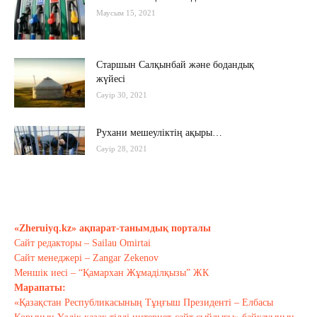
Маусым 15, 2021
Старшын Салқынбай және бодандық
жүйесі
Сәуір 30, 2021
Рухани мешеуліктің ақыры…
Сәуір 28, 2021
Бүгінгі жастардың рухани әлемі
қандай?..
«Zheruiyq.kz» ақпарат-танымдық порталы
Сәуір 17, 2021
Сайт редакторы – Sailau Omirtai
Сайт менеджері – Zangar Zekenov
Тағы оқу
Меншік иесі – “Қамархан Жұмаділқызы” ЖК
Марапаты:
«Қазақстан Республикасының Тұңғыш Президенті – Елбасы