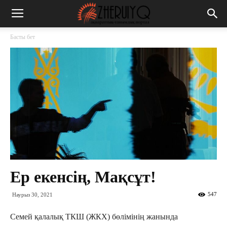
Басты бет
Ер екенсің, Мақсұт!
547
Наурыз 30, 2021
Семей қалалық ТКШ (ЖКХ) бөлімінің жанында