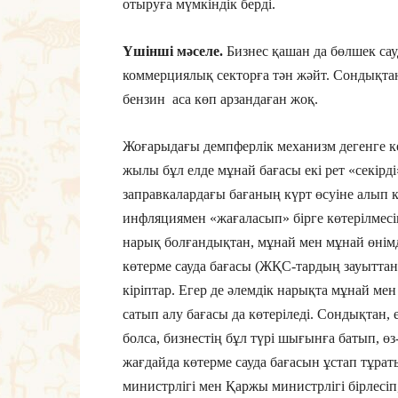
отыруға мүмкіндік берді.
Үшінші мәселе.
Бизнес қашан да бөлшек сау
коммерциялық секторға тән жәйт. Сондықтан
бензин аса көп арзандаған жоқ.
Жоғарыдағы демпферлік механизм дегенге ке
жылы бұл елде мұнай бағасы екі рет «секірді
заправкалардағы бағаның күрт өсуіне алып к
инфляциямен «жағаласып» бірге көтерілмесі
нарық болғандықтан, мұнай мен мұнай өнімд
көтерме сауда бағасы (ЖҚС-тардың зауыттан
кіріптар. Егер де әлемдік нарықта мұнай ме
сатып алу бағасы да көтеріледі. Сондықтан, 
болса, бизнестің бұл түрі шығынға батып, ө
жағдайда көтерме сауда бағасын ұстап тұра
министрлігі мен Қаржы министрлігі бірлесіп