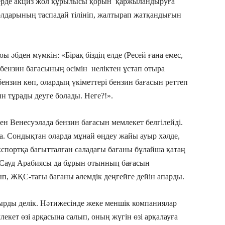
 жерде акциз жол құрылысы қорын қаржыландыруға
олдарының таспадай тілініп, жалтырап жатқандығын
әбден мүмкін: «Бірақ біздің елде (Ресей ғана емес,
р бензин бағасының өсімін неліктен ұстап отыра
нзин көп, олардың үкіметтері бензин бағасын реттеп
н тұрады деуге болады. Неге?!».
ен Венесуэлада бензин бағасын мемлекет белгілейді.
. Сондықтан оларда мұнай өңдеу жайы ауыр хәлде,
кспортқа бағытталған саладағы бағаны бұлайша қатаң
 Сауд Арабиясы да бұрын отынның бағасын
тып, ЖҚС-тағы бағаны әлемдік деңгейге дейін апарды.
ырды делік. Нәтижесінде жеке меншік компаниялар
ет өзі арқасына салып, оның жүгін өзі арқалауға