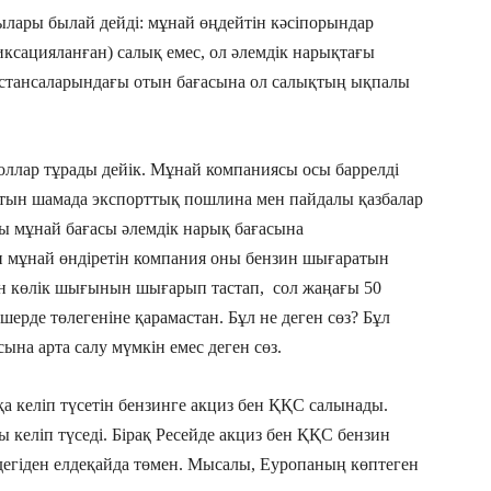
лары былай дейді: мұнай өңдейтін кәсіпорындар
иксацияланған) салық емес, ол әлемдік нарықтағы
 стансаларындағы отын бағасына ол салықтың ықпалы
доллар тұрады дейік. Мұнай компаниясы осы баррелді
сатын шамада экспорттық пошлина мен пайдалы қазбалар
ғы мұнай бағасы әлемдік нарық бағасына
н мұнай өндіретін компания оны бензин шығаратын
ен көлік шығынын шығарып тастап, сол жаңағы 50
ерде төлегеніне қарамастан. Бұл не деген сөз? Бұл
ына арта салу мүмкін емес деген сөз.
ққа келіп түсетін бензинге акциз бен ҚҚС салынады.
 келіп түседі. Бірақ Ресейде акциз бен ҚҚС бензин
дегіден елдеқайда төмен. Мысалы, Еуропаның көптеген