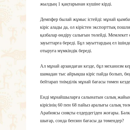
жылдың 1 қаңтарынан күшіне кірді.
Демпфер былай жұмыс істейді: мұнай қымбат
кіріс алады да, ол кірістен экспорттық пош
қазбалар өндіру салығын төлейді. Мемлекет
зауыттарға береді. Бұл зауыттардың ел іші
отыруға мүмкіндік береді.
Ал мұнай арзандаған кезде, бұл механизм ке
шамадан тыс айрықша кіріс пайда болып, бю
бейтарап тиімділік мұнай бағасы төмен кезд
Енді мұнайшыларға салынатын салық жайын
кірісінің 60 пен 68 пайыз аралығы салық төл
Арабиясы сияқты елдердегіден жоғары. Бәлкі
шығар, сонда бензин бағасы да төмендер?