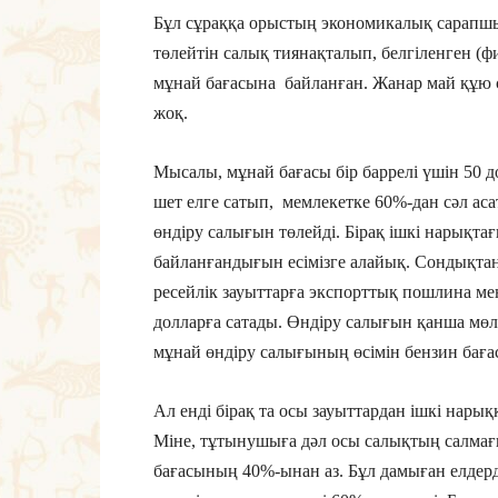
Бұл сұраққа орыстың экономикалық сарапшы
төлейтін салық тиянақталып, белгіленген (ф
мұнай бағасына байланған. Жанар май құю
жоқ.
Мысалы, мұнай бағасы бір баррелі үшін 50 
шет елге сатып, мемлекетке 60%-дан сәл а
өндіру салығын төлейді. Бірақ ішкі нарықта
байланғандығын есімізге алайық. Сондықта
ресейлік зауыттарға экспорттық пошлина м
долларға сатады. Өндіру салығын қанша мөлш
мұнай өндіру салығының өсімін бензин бағас
Ал енді бірақ та осы зауыттардан ішкі нары
Міне, тұтынушыға дәл осы салықтың салмағы
бағасының 40%-ынан аз. Бұл дамыған елдер