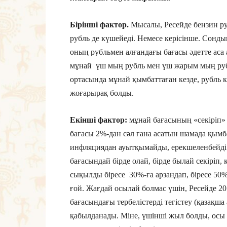
Бірінші фактор.
Мысалы, Ресейде бензин ру
рубль де күшейеді. Немесе керісінше. Сондық
оның рубльмен алғандағы бағасы әдетте аса 
мұнай үш мың рубль мен үш жарым мың рубл
ортасында мұнай қымбаттаған кезде, рубль 
жоғарырақ болды.
Екінші фактор:
мұнай бағасының «секіріп»
бағасы 2%-дан сәл ғана асатын шамада қымб
инфляциядан ауытқымайды, ерекшеленбейді. 
бағасындай бірде олай, бірде былай секіріп
сықылды біресе 30%-ға арзандап, біресе 50%-
ғой. Жағдай осылай болмас үшін, Ресейде 
бағасындағы тербелістерді тегістеу (қазақш
қабылданады. Міне, үшінші жыл болды, осы 