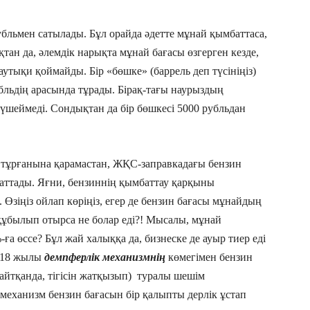
бльмен сатылады. Бұл орайда әдетте мұнай қымбаттаса,
тан да, әлемдік нарықта мұнай бағасы өзгерген кезде,
аутықи қоймайды. Бір «бөшке» (баррель деп түсініңіз)
ьдің арасында тұрады. Бірақ-тағы наурыздың
күшеймеді. Сондықтан да бір бөшкесі 5000 рубльдан
 тұрғанына қарамастан, ЖҚС-заправкадағы бензин
аттады. Яғни, бензиннің қымбаттау қарқыны
Өзіңіз ойлап көріңіз, егер де бензин бағасы мұнайдың
, құбылып отырса не болар еді?! Мысалы, мұнай
ға өссе? Бұл жай халыққа да, бизнеске де ауыр тиер еді
2018 жылы
демпферлік механизмнің
көмегімен бензин
а айтқанда, тігісін жатқызып) туралы шешім
механизм бензин бағасын бір қалыпты дерлік ұстап