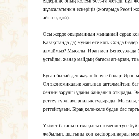
елдерінде оның көлемі 60%-ға жетеді. Бұл
жұмсалатынын ескеріңіз (жоғарыда Ресей ж
айттық қой).
Осы жерде оқырманның мынандай сұрақ қоюы 
Қазақстанда да) мұнай өте көп. Сонда бізде
алмаймыз? Мысалы, Иран мен Венесуэлада бе
ұстайды, жанар майдың бағасы ап-арзан, тиы
Бұған былай деп жауап беруге болар: Иран м
Ол экономикалық жағынан ақталмайтын баға
бензин зәрулігі ұдайы байқалып отырады. Э
реттеу түрлі ауырпалық тудырады. Мысалы,
реттейтұғын. Бірақ келе-келе бұдан бас тар
Үкімет бағаны өтемақысыз төмендетуге бұй
жабылып, шығыны көп кәсіпорындарды мемлек