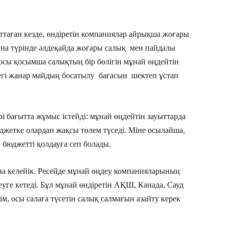
таған кезде, өндіретін компаниялар айрықша жоғары
лина түрінде әлдеқайда жоғары салық мен пайдалы
 осы қосымша салықтың бір бөлігін мұнай өңдейтін
ндегі жанар майдың босатылу бағасын шектеп ұстап
рі бағытта жұмыс істейді: мұнай өңдейтін зауыттарда
джетке олардан жақсы төлем түседі. Міне осылайша,
е бюджетті қолдауға сеп болады.
а келейік. Ресейде мұнай өңдеу компанияларының
еуге кетеді. Бұл мұнай өндіретін АҚШ, Канада, Сауд
м, осы салаға түсетін салық салмағын азайту керек