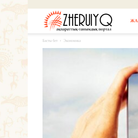
Жерұйық
ЖА
Басты бет
Экономика