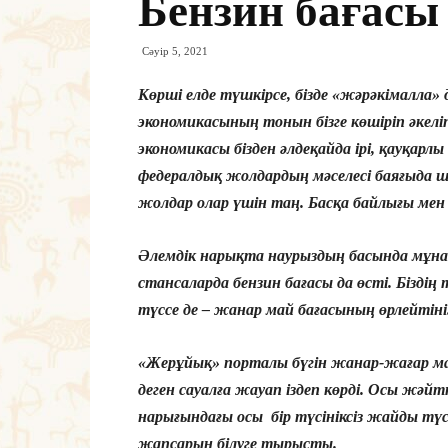
Бензин бағасы
Сәуір 5, 2021
Көрші елде түшкірсе, бізде «жәрәкімалла»
экономикасының тонын бізге көшіріп әкелі
экономикасы бізден әлдеқайда ірі, қауқарлы
федералдық жолдардың мәселесі баяғыда ше
жолдар олар үшін таң. Басқа байлығы ме
Әлемдік нарықта наурыздың басында мұна
стансаларда бензин бағасы да өсті. Біздің
түссе де – жанар май бағасының өрлейтіні
«Жерұйық» порталы бүгін жанар-жағар май
деген сауалға жауап іздеп көрді. Осы жәйт
нарығындағы осы бір түсініксіз жайды тү
жапсарын білуге тырысты.