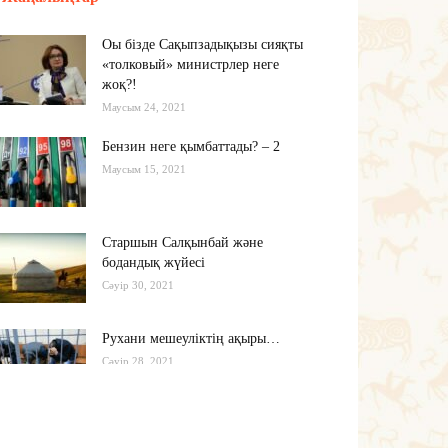
Оы бізде Сақыпзадықызы сияқты
«толковый» министрлер неге
жоқ?!
Маусым 24, 2021
Бензин неге қымбаттады? – 2
Маусым 15, 2021
Старшын Салқынбай және
бодандық жүйесі
Сәуір 30, 2021
Рухани мешеуліктің ақыры…
Сәуір 28, 2021
Бүгінгі жастардың рухани әлемі