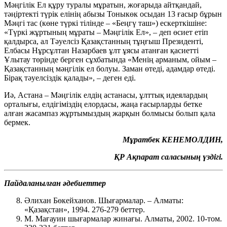
Мәңгілік Ел құру туралы мұратын, жоғарыда айтқандай,
тәңіртекті түрік елінің абызы Тоныкөк осыдан 13 ғасыр бұрын
Мәңгі тас (көне түркі тілінде – «Беңгү таш») ескерткішіне:
«Түркі жұртының мұраты – Мәңгілік Ел», – деп өсиет етіп
қалдырса, ал Тәуелсіз Қазақстанның тұңғыш Президенті,
Елбасы Нұрсұлтан Назарбаев ұлт ұясы атанған қасиетті
Ұлытау төрінде берген сұхбатында «Менің арманым, ойым –
Қазақстанның мәңгілік ел болуы. Заман өтеді, адамдар өтеді.
Бірақ тәуелсіздік қалады», – деген еді.
Иә, Астана – Мәңгілік елдің астанасы, ұлттық идеялардың
орталығы, елдігіміздің елордасы, жаңа ғасырларды бетке
алған жасампаз жұртымыздың жарқын болмысы болып қала
бермек.
Мұратбек КЕНЕМОЛДИН,
ҚР Ақпарат саласының үздігі.
Пайдаланылған әдебиеттер
Әлихан Бөкейханов. Шығармалар. – Алматы:
«Қазақстан», 1994. 276-279 беттер.
М. Мағауин шығармалар жинағы. Алматы, 2002. 10-том.