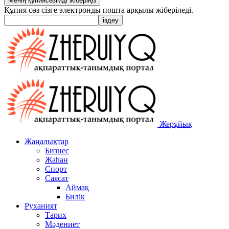
Құпия сөз сізге электронды пошта арқылы жіберіледі.
Жерұйық
Жаңалықтар
Бизнес
Жаһан
Спорт
Саясат
Аймақ
Билік
Руханият
Тарих
Мәдениет