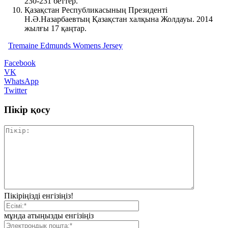
230-231 беттер.
Қазақстан Республикасының Президенті
Н.Ә.Назарбаевтың Қазақстан халқына Жолдауы. 2014
жылғы 17 қаңтар.
Tremaine Edmunds Womens Jersey
Facebook
VK
WhatsApp
Twitter
Пікір қосу
Пікіріңізді енгізіңіз!
мұнда атыңызды енгізіңіз