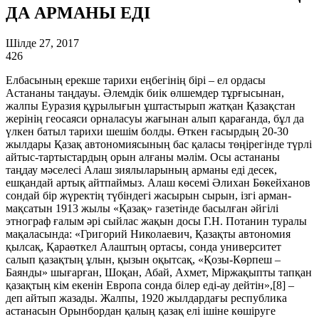
ДА АРМАНЫ ЕДІ
Шілде 27, 2017
426
Елбасының ерекше тарихи еңбегінің бірі – ел ордасы
Астананы таңдауы. Әлемдік биік өлшемдер тұрғысынан,
жалпы Еуразия құрылығын ұштастырып жатқан Қазақстан
жерінің геосаяси орналасуы жағынан алып қарағанда, бұл да
үлкен батыл тарихи шешім болды. Өткен ғасырдың 20-30
жылдары Қазақ автономиясының бас қаласы төңірегінде түрлі
айтыс-тартыстардың орын алғаны мәлім. Осы астананы
таңдау мәселесі Алаш зиялыларының арманы еді десек,
ешқандай артық айтпаймыз. Алаш көсемі Әлихан Бөкейханов
сондай бір жүректің түбіндегі жасырын сырын, ізгі арман-
мақсатын 1913 жылы «Қазақ» газетінде басылған әйгілі
этнограф ғалым әрі сыйлас жақын досы Г.Н. Потанин туралы
мақаласында: «Григорий Николаевич, Қазақты автономия
қылсақ, Қараөткел Алаштың ортасы, сонда университет
салып қазақтың ұлын, қызын оқытсақ, «Қозы-Көрпеш –
Баянды» шығарған, Шоқан, Абай, Ахмет, Міржақыпты тапқан
қазақтың кім екенін Европа сонда білер еді-ау дейтін»,[8] –
деп айтып жазады. Жалпы, 1920 жылдардағы республика
астанасын Орынбордан қалың қазақ елі ішіне көшіруге