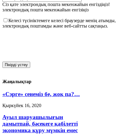
Сіз қате электрондық пошта мекенжайын енгіздіңіз!
электрондық пошта мекенжайын енгізіңіз
Келесі түсініктемеге келесі браузерде менің атымды,
электрондық поштамды және веб-сайтты сақтаңыз.
Жаңалықтар
«Сэрге» сенеміз бе, жоқ па?…
Қыркүйек 16, 2020
Ауыл шаруашылығын
дамытпай, бәсекеге қабілетті
экономика құру мүмкін емес