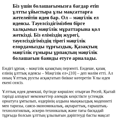
Біз үшін болашағымызға бағдар етіп
ұлтты ұйыстыра ұлы мақсаттарға
жетелейтін идея бар. Ол – мәңгілік ел
идеясы. Тәуелсіздігімізбен бірге
халқымыз мәңгілік мұраттарына қол
жеткізді. Біз еліміздің жүрегі,
тәуелсіздігіміздің тірегі мәңгілік
елордамызды тұрғыздық. Қазақтың
мәңгілік ғұмыры ұрпақтың мәңгілік
болашағын баянды етуге арналады.
Ендігі ұрпақ – мәңгілік қазақтың перзенті. Ендеше, қазақ
елінің ұлттық идеясы – Мәңгілік ел»,[10] – деп мәлім етті. Ал
оның Ұлттық рухты асқақтатып биікке көтеретін Ұлы идея
екені сөзсіз.
Ұлттық идея демекші, бүгінде көршілес отырған Ресей, Қытай
тәрізді алпауыт мемлекеттер әлемдік кеңістікте үстемдік
орнатуға ұмтылып, өздерінің алдына мыңжылдық мәдениеті
мен тарихы, саяси-экономикалық, ақпараттық, ғарыштық-
технологиялық, әскери-техникалық және тағы басқадай
тұрғыда болсын ұлттың ұлылығын дәріптеуді басты мақсат