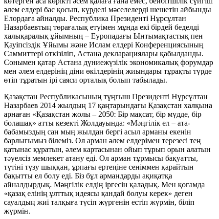
көтерген аса көрікті әсем қалаға ғана емес, бейбітшілік сүйгіш
әлем елдері бас қосып, күрделі мәселелерді шешетін айбынды
Елордаға айналды. Республика Президенті Нұрсұлтан
Назарбаевтың төрағалық етуімен мұнда екі бірдей беделді
халықаралық ұйымның – Еуропадағы Ынтымақтастық пен
Қауіпсіздік Ұйымы және Ислам елдері Конференциясының
Саммиттері өткізіліп, Астана декларациялары қабылданды.
Сонымен қатар Астана дүниежүзілік экономикалық форумдар
мен әлем елдерінің діни өкілдерінің жиындары тұрақты түрде
өтіп тұратын ірі саяси орталық болып табылады.
Қазақстан Республикасының тұңғыш Президенті Нұрсұлтан
Назарбаев 2014 жылдың 17 қаңтарындағы Қазақстан халқына
арнаған «Қазақстан жолы – 2050: Бір мақсат, бір мүдде, бір
болашақ» атты кезекті Жолдауында: «Мәңгілік ел – ата-
бабамыздың сан мың жылдан бергі асыл арманы екенін
барлығымыз білеміз. Ол арман әлем елдерімен терезесі тең
қатынас құратын, әлем картасынан ойып тұрып орын алатын
тәуелсіз мемлекет атану еді. Ол арман тұрмысы бақуатты,
түтіні түзу шыққан, ұрпағы ертеңіне сеніммен қарайтын
бақытты ел болу еді. Біз бұл армандарды ақиқатқа
айналдырдық. Мәңгілік елдің іргесін қаладық. Мен қоғамда
«қазақ елінің ұлттық идеясы қандай болуы керек» деген
сауалдың жиі талқыға түсіп жүргенін естіп жүрмін, біліп
жүрмін.