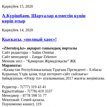
Қыркүйек 15, 2020
А.Күрішбаев. Шаруалар өлместің күнін
көріп отыр
Қыркүйек 14, 2020
Қысқасы, «полный хаос»!
«Zheruiyq.kz» ақпарат-танымдық порталы
Қыркүйек 10, 2020
Сайт редакторы – Sailau Omirtai
Сайт менеджері – Zangar Zekenov
Ахметов 2025 жылға дейін жоспар
Меншік иесі – “Қамархан Жұмаділқызы” ЖК
жасап қойды
Марапаты:
«Қазақстан Республикасының Тұңғыш Президенті – Елбасы
Қыркүйек 9, 2020
Қорының Үздік қазақ тілді интернет-сайт сыйлығы»
Тағы оқу
байқауының «Өткір тіл» аталымының 2017 жылғы жеңімпазы.
Редактор - 7(777) 319 43 41
Құрылтайшы - 7(778) 419 3337
Менеджер – 8778 598 51 77
Мекенжай: Семей қаласы,
Порхоменко көшесі, 119