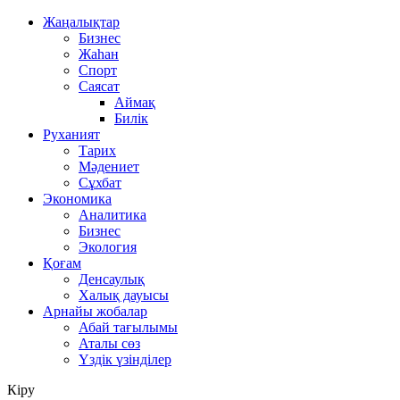
Жаңалықтар
Бизнес
Жаһан
Спорт
Саясат
Аймақ
Билік
Руханият
Тарих
Мәдениет
Сұхбат
Экономика
Аналитика
Бизнес
Экология
Қоғам
Денсаулық
Халық дауысы
Арнайы жобалар
Абай тағылымы
Аталы сөз
Үздік үзінділер
Кіру