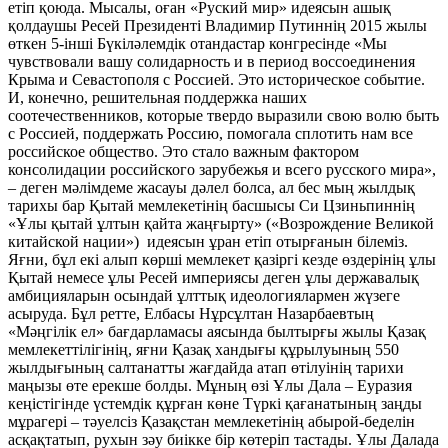
етіп қоюда. Мысалы, оған «Руский мир» идеясын ашық
қолдаушы Ресей Президенті Владимир Путиннің 2015 жылы
өткен 5-інші Бүкіләлемдік отандастар конгресінде «Мы
чувствовали вашу солидарность и в период воссоединения
Крыма и Севастополя с Россией. Это историческое событие.
И, конечно, решительная поддержка наших
соотечественников, которые твердо выразили свою волю быть
с Россией, поддержать Россию, помогала сплотить нам все
российское общество. Это стало важным фактором
консолидации российского зарубежья и всего русского мира»,
– деген мәлімдеме жасауы дәлел болса, ал бес мың жылдық
тарихы бар Қытай мемлекетінің басшысы Си Цзиньпиннің
«Ұлы қытай ұлтын қайта жаңғырту» («Возрождение Великой
китайской нации») идеясын ұран етіп отырғанын білеміз.
Яғни, бұл екі алып көрші мемлекет қазіргі кезде өздерінің ұлы
Қытай немесе ұлы Ресей империясы деген ұлы державалық
амбицияларын осындай ұлттық идеологиялармен жүзеге
асыруда. Бұл ретте, Елбасы Нұрсұлтан Назарбаевтың
«Мәңгілік ел» бағдарламасы аясында былтырғы жылы Қазақ
мемлекеттілігінің, яғни Қазақ хандығы құрылуының 550
жылдығының салтанатты жағдайда атап өтілуінің тарихи
маңызы өте ерекше болды. Мұның өзі Ұлы Дала – Еуразия
кеңістігінде үстемдік құрған көне Түркі қағанатының заңды
мұрагері – тәуелсіз Қазақстан мемлекетінің абырой-беделін
асқақтатып, рухын зәу биікке бір көтеріп тастады. Ұлы Далада