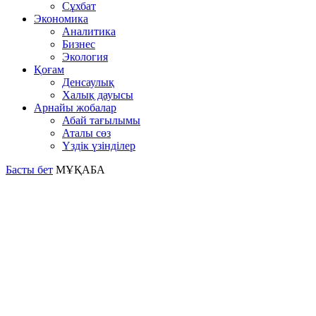
Сұхбат
Экономика
Аналитика
Бизнес
Экология
Қоғам
Денсаулық
Халық дауысы
Арнайы жобалар
Абай тағылымы
Аталы сөз
Үздік үзінділер
Басты бет
МҰҚАБА