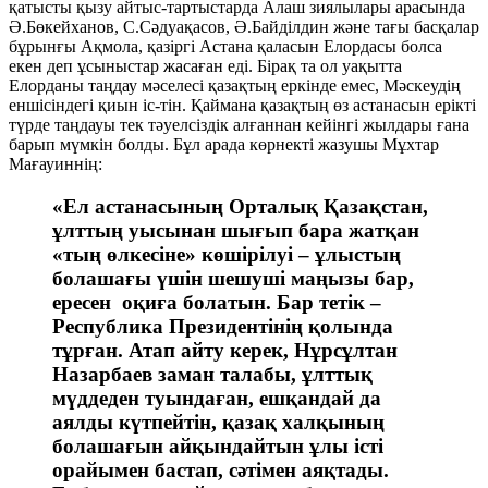
қатысты қызу айтыс-тартыстарда Алаш зиялылары арасында
Ә.Бөкейханов, С.Сәдуақасов, Ә.Байділдин және тағы басқалар
бұрынғы Ақмола, қазіргі Астана қаласын Елордасы болса
екен деп ұсыныстар жасаған еді. Бірақ та ол уақытта
Елорданы таңдау мәселесі қазақтың еркінде емес, Мәскеудің
еншісіндегі қиын іс-тін. Қаймана қазақтың өз астанасын ерікті
түрде таңдауы тек тәуелсіздік алғаннан кейінгі жылдары ғана
барып мүмкін болды. Бұл арада көрнекті жазушы Мұхтар
Мағауиннің:
«Ел астанасының Орталық Қазақстан,
ұлттың уысынан шығып бара жатқан
«тың өлкесіне» көшірілуі – ұлыстың
болашағы үшін шешуші маңызы бар,
ересен оқиға болатын. Бар тетік –
Республика Президентінің қолында
тұрған. Атап айту керек, Нұрсұлтан
Назарбаев заман талабы, ұлттық
мүддеден туындаған, ешқандай да
аялды күтпейтін, қазақ халқының
болашағын айқындайтын ұлы істі
орайымен бастап, сәтімен аяқтады.