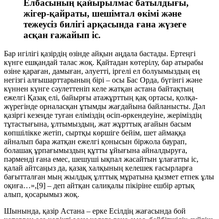
Елбасының қайырылмас батылдығы,
жігер-қайраты, шешімтал өкімі және
тежеусіз билігі арқасында ғана жүзеге
асқан ғажайып іс.
Бар игілігі қазірдің өзінде айқын аңдала бастады. Ертеңгі
күнге ешқандай талас жоқ. Қайтадан көтерілу, бар атырабы
өзіне қараған, дамыған, әлуетті, іргелі ел болуымыздың ең
негізгі алғышарттарының бірі – осы Бас Орда, бүгінгі және
күннен күнге сәулеттеніп келе жатқан астана байтақтың
ежелгі Қазақ елі, байырғы атажұрттың қақ ортасы, қолқа-
жүрегінде орналасқан ұтымды жағдайына байланысты. Дәл
қазіргі кезеңде туған еліміздің өсіп-өркендеуіне, жеріміздің
тұтастығына, ұлтымыздың, жат жұрттық ағайын басым
көпшілікке жетіп, сыртқы көршіге бейім, шет аймаққа
айналып бара жатқан ежелгі қонысын біржола баурап,
болашақ ұрпағымыздың құтты ұйығына айналдыруға,
пәрменді ғана емес, шешуші ықпал жасайтын ұлағатты іс,
қалай айтсаңыз да, қазақ халқының келешек ғасырларға
бағытталған мың жылдық ұлттық мұратына қызмет етпек ұлы
оқиға…»,[9] – деп айтқан салиқалы пікіріне ешбір артық
алып, қосарымыз жоқ.
Шынында, қазір Астана – ерке Есілдің жағасында бой