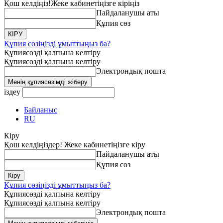
Қош келдіңіз!
Жеке кабинетіңізге кіріңіз
Пайдаланушы аты
Құпия сөз
Құпия сөзіңізді ұмыттыңыз ба?
Құпиясөзді қалпына келтіру
Құпиясөзді қалпына келтіру
Электрондық пошта
іздеу
Байланыс
RU
Кіру
Қош келдіңіздер! Жеке кабинетіңізге кіру
Пайдаланушы аты
Құпия сөз
Құпия сөзіңізді ұмыттыңыз ба?
Құпиясөзді қалпына келтіру
Құпиясөзді қалпына келтіру
Электрондық пошта