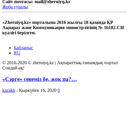
Сайт почтасы:
mail@zheruiyq.kz
Жоба туралы
«Zheruiyq.kz» порталына 2016 жылғы 18 қазанда ҚР
Ақпарат және Коммуникация министрлігінің № 16182-СИ
куәлігі берілген.
Байланыс
RU
© 2016-2020 © zheruiyq.kz | Ақпараттық-танымдық портал
Сондай-ақ!
«Сэрге» сенеміз бе, жоқ па?…
kazakh
-
Қыркүйек 16, 2020
0