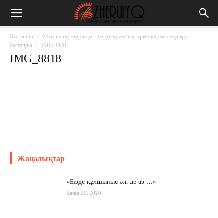
Басты бет
Маңғыстау өңіріндегі шаруа қожалықтарын қаржыландыру
басталды
IMG_8818
IMG_8818
Жаңалықтар
«Бізде құлшыныс әлі де аз….»
Қазан 20, 2020