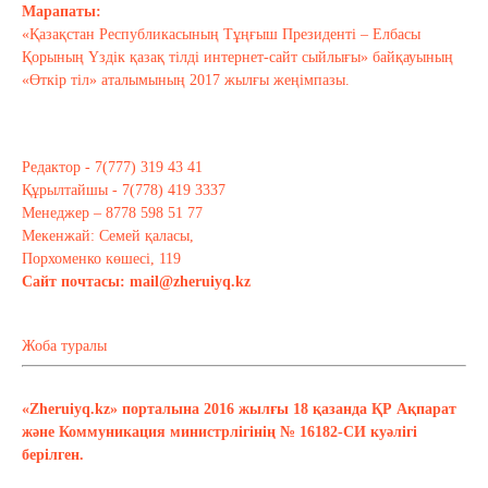
Марапаты:
«Қазақстан Республикасының Тұңғыш Президенті – Елбасы
Қорының Үздік қазақ тілді интернет-сайт сыйлығы» байқауының
«Өткір тіл» аталымының 2017 жылғы жеңімпазы.
Редактор - 7(777) 319 43 41
Құрылтайшы - 7(778) 419 3337
Менеджер – 8778 598 51 77
Мекенжай: Семей қаласы,
Порхоменко көшесі, 119
Сайт почтасы:
mail@zheruiyq.kz
Жоба туралы
«Zheruiyq.kz» порталына 2016 жылғы 18 қазанда ҚР Ақпарат
және Коммуникация министрлігінің № 16182-СИ куәлігі
берілген.