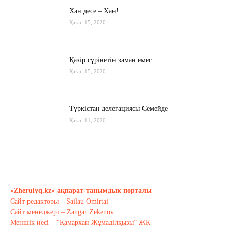
Хан десе – Хан!
Қазан 15, 2020
Қазір сүрінетін заман емес…
Қазан 15, 2020
Түркістан делегациясы Семейде
Қазан 11, 2020
Қырғызстан: сарапшылар тоқтамы
қандай?
Қазан 10, 2020
«Zheruiyq.kz» ақпарат-танымдық порталы
Сайт редакторы – Sailau Omirtai
Тағы оқу
Сайт менеджері – Zangar Zekenov
Меншік иесі – “Қамархан Жұмаділқызы” ЖК