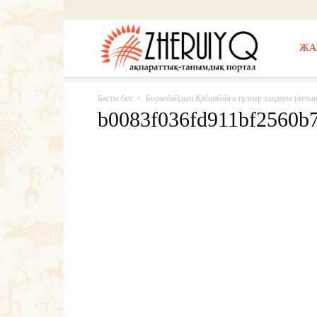
Жерұйық
ЖА
Басты бет
Боранбайдың Қабанбайға тұлпар таңдауы (атты
b0083f036fd911bf2560b