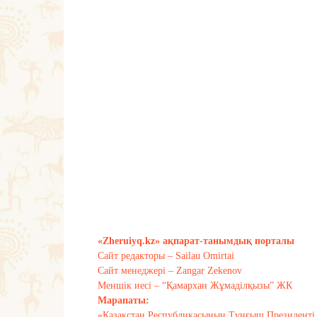
«Zheruiyq.kz» ақпарат-танымдық порталы
Сайт редакторы – Sailau Omirtai
Сайт менеджері – Zangar Zekenov
Меншік иесі – “Қамархан Жұмаділқызы” ЖК
Марапаты:
«Қазақстан Республикасының Тұңғыш Президенті