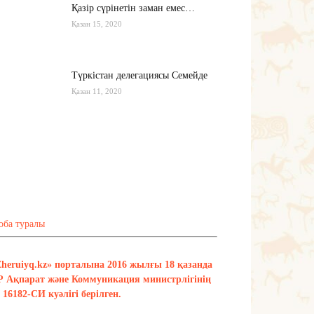
Қазір сүрінетін заман емес…
Қазан 15, 2020
Түркістан делегациясы Семейде
Қазан 11, 2020
Қырғызстан: сарапшылар тоқтамы
қандай?
Қазан 10, 2020
Тағы оқу
оба туралы
Zheruiyq.kz» порталына 2016 жылғы 18 қазанда
Р Ақпарат және Коммуникация министрлігінің
16182-СИ куәлігі берілген.