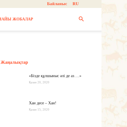
Байланыс
RU
НАЙЫ ЖОБАЛАР
Жаңалықтар
«Бізде құлшыныс әлі де аз….»
Қазан 20, 2020
Хан десе – Хан!
Қазан 15, 2020