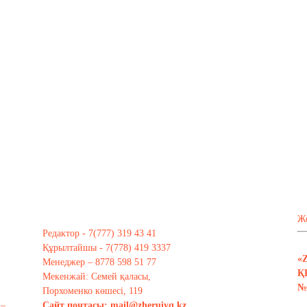
Ж
Редактор - 7(777) 319 43 41
Құрылтайшы - 7(778) 419 3337
«
Менеджер – 8778 598 51 77
Қ
Мекенжай: Семей қаласы,
№ 
Порхоменко көшесі, 119
 –
Сайт почтасы:
mail@zheruiyq.kz