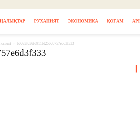
ҢАЛЫҚТАР
РУХАНИЯТ
ЭКОНОМИКА
ҚОҒАМ
АР
ң сыны)
b0083f036fd911bf2560b757e6d3f333
757e6d3f333