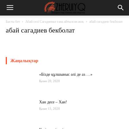
Басты бет
Абай сөзі Сағадиевке ғана айтылған жоқ
абай сагадиев бекболат
абай сагадиев бекболат
Жаңалықтар
«Бізде құлшыныс әлі де аз….»
Қазан 20, 2020
Хан десе – Хан!
Қазан 15, 2020