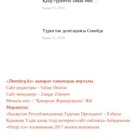
Қазір сүрінетін заман емес…
Қазан 15, 2020
Түркістан делегациясы Семейде
Қазан 11, 2020
Қырғызстан: сарапшылар тоқтамы
қандай?
Қазан 10, 2020
«Zheruiyq.kz» ақпарат-танымдық порталы
Сайт редакторы – Sailau Omirtai
Тағы оқу
Сайт менеджері – Zangar Zekenov
Меншік иесі – “Қамархан Жұмаділқызы” ЖК
Марапаты:
«Қазақстан Республикасының Тұңғыш Президенті – Елбасы
Қорының Үздік қазақ тілді интернет-сайт сыйлығы» байқауының
«Өткір тіл» аталымының 2017 жылғы жеңімпазы.