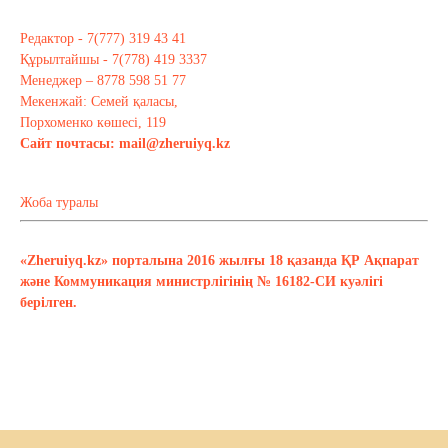
Редактор - 7(777) 319 43 41
Құрылтайшы - 7(778) 419 3337
Менеджер – 8778 598 51 77
Мекенжай: Семей қаласы,
Порхоменко көшесі, 119
Сайт почтасы:
mail@zheruiyq.kz
Жоба туралы
«Zheruiyq.kz» порталына 2016 жылғы 18 қазанда ҚР Ақпарат
және Коммуникация министрлігінің № 16182-СИ куәлігі
берілген.