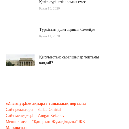
Қазір сүрінетін заман емес…
Қазан 15, 2020
Түркістан делегациясы Семейде
Қазан 11, 2020
Қырғызстан: сарапшылар тоқтамы
қандай?
Қазан 10, 2020
Алиев не дейді? Пашинян ше?
Қазан 10, 2020
«Zheruiyq.kz» ақпарат-танымдық порталы
Сайт редакторы – Sailau Omirtai
Тағы оқу
Сайт менеджері – Zangar Zekenov
Меншік иесі – “Қамархан Жұмаділқызы” ЖК
Марапаты: