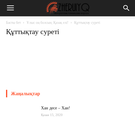
Басты бет
Ұлыс оң болсын, Қазақ елі!
Құттықтау суреті
Құттықтау суреті
Жаңалықтар
Хан десе – Хан!
Қазан 15, 2020