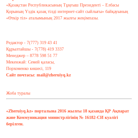
«Қазақстан Республикасының Тұңғыш Президенті – Елбасы
Қорының Үздік қазақ тілді интернет-сайт сыйлығы» байқауының
«Өткір тіл» аталымының 2017 жылғы жеңімпазы.
Редактор - 7(777) 319 43 41
Құрылтайшы - 7(778) 419 3337
Менеджер – 8778 598 51 77
Мекенжай: Семей қаласы,
Порхоменко көшесі, 119
Сайт почтасы:
mail@zheruiyq.kz
Жоба туралы
«Zheruiyq.kz» порталына 2016 жылғы 18 қазанда ҚР Ақпарат
және Коммуникация министрлігінің № 16182-СИ куәлігі
берілген.