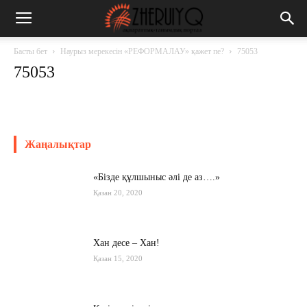
Басты бет
Наурыз мерекесін «РЕФОРМАЛАУ» қажет пе?
75053
75053
Жаңалықтар
«Бізде құлшыныс әлі де аз….»
Қазан 20, 2020
Хан десе – Хан!
Қазан 15, 2020