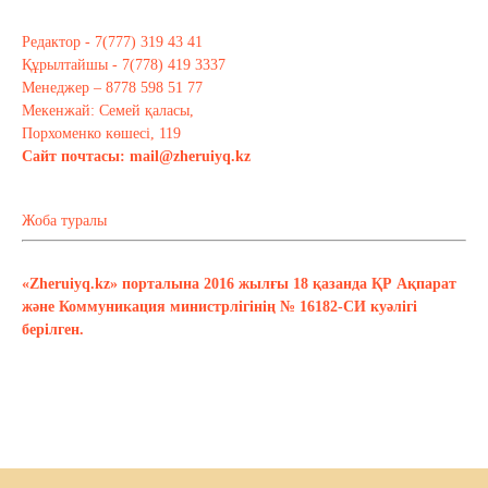
Редактор - 7(777) 319 43 41
Құрылтайшы - 7(778) 419 3337
Менеджер – 8778 598 51 77
Мекенжай: Семей қаласы,
Порхоменко көшесі, 119
Сайт почтасы:
mail@zheruiyq.kz
Жоба туралы
«Zheruiyq.kz» порталына 2016 жылғы 18 қазанда ҚР Ақпарат
және Коммуникация министрлігінің № 16182-СИ куәлігі
берілген.