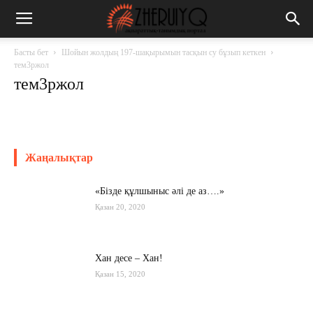
Басты бет
Шойын жолдың 197-шақырымын тасқын су бұзып кеткен
тем3ржол
тем3ржол
Жаңалықтар
«Бізде құлшыныс әлі де аз….»
Қазан 20, 2020
Хан десе – Хан!
Қазан 15, 2020