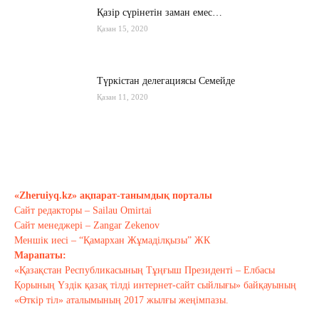
Қазір сүрінетін заман емес…
Қазан 15, 2020
Түркістан делегациясы Семейде
Қазан 11, 2020
Қырғызстан: сарапшылар тоқтамы
қандай?
Қазан 10, 2020
«Zheruiyq.kz» ақпарат-танымдық порталы
Сайт редакторы – Sailau Omirtai
Тағы оқу
Сайт менеджері – Zangar Zekenov
Меншік иесі – “Қамархан Жұмаділқызы” ЖК
Марапаты:
«Қазақстан Республикасының Тұңғыш Президенті – Елбасы
Қорының Үздік қазақ тілді интернет-сайт сыйлығы» байқауының
«Өткір тіл» аталымының 2017 жылғы жеңімпазы.