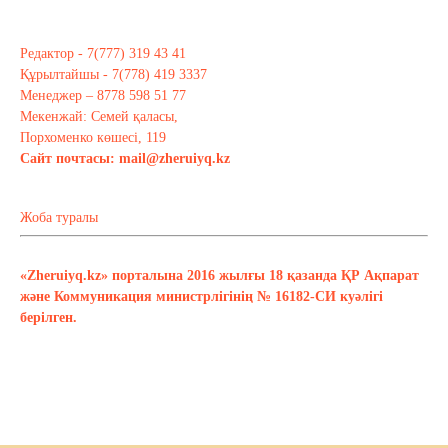
Редактор - 7(777) 319 43 41
Құрылтайшы - 7(778) 419 3337
Менеджер – 8778 598 51 77
Мекенжай: Семей қаласы,
Порхоменко көшесі, 119
Сайт почтасы:
mail@zheruiyq.kz
Жоба туралы
«Zheruiyq.kz» порталына 2016 жылғы 18 қазанда ҚР Ақпарат
және Коммуникация министрлігінің № 16182-СИ куәлігі
берілген.