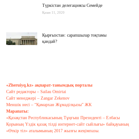
Түркістан делегациясы Семейде
Қазан 11, 2020
Қырғызстан: сарапшылар тоқтамы
қандай?
Қазан 10, 2020
Алиев не дейді? Пашинян ше?
Қазан 10, 2020
«Zheruiyq.kz» ақпарат-танымдық порталы
Сайт редакторы – Sailau Omirtai
Тағы оқу
Сайт менеджері – Zangar Zekenov
Меншік иесі – “Қамархан Жұмаділқызы” ЖК
Марапаты:
«Қазақстан Республикасының Тұңғыш Президенті – Елбасы
Қорының Үздік қазақ тілді интернет-сайт сыйлығы» байқауының
«Өткір тіл» аталымының 2017 жылғы жеңімпазы.