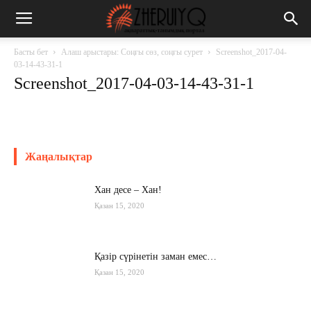
Басты бет
Алаш арыстары: Соңғы сөз, соңғы сурет
Screenshot_2017-04-
03-14-43-31-1
Screenshot_2017-04-03-14-43-31-1
Жаңалықтар
Хан десе – Хан!
Қазан 15, 2020
Қазір сүрінетін заман емес…
Қазан 15, 2020