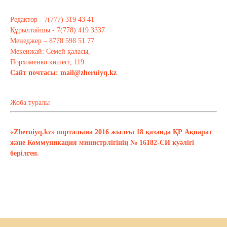
Редактор - 7(777) 319 43 41
Құрылтайшы - 7(778) 419 3337
Менеджер – 8778 598 51 77
Мекенжай: Семей қаласы,
Порхоменко көшесі, 119
Сайт почтасы:
mail@zheruiyq.kz
Жоба туралы
«Zheruiyq.kz» порталына 2016 жылғы 18 қазанда ҚР Ақпарат
және Коммуникация министрлігінің № 16182-СИ куәлігі
берілген.