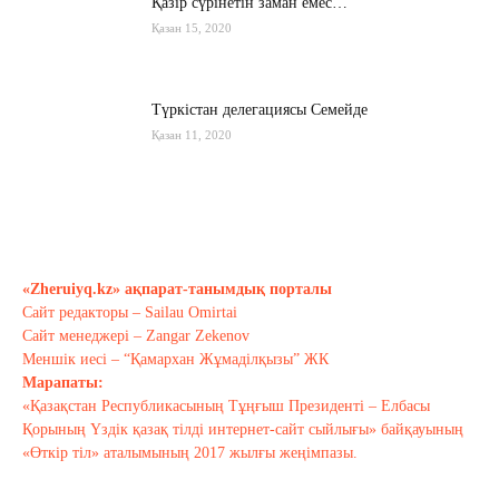
Қазір сүрінетін заман емес…
Қазан 15, 2020
Түркістан делегациясы Семейде
Қазан 11, 2020
Қырғызстан: сарапшылар тоқтамы
қандай?
Қазан 10, 2020
«Zheruiyq.kz» ақпарат-танымдық порталы
Сайт редакторы – Sailau Omirtai
Тағы оқу
Сайт менеджері – Zangar Zekenov
Меншік иесі – “Қамархан Жұмаділқызы” ЖК
Марапаты:
«Қазақстан Республикасының Тұңғыш Президенті – Елбасы
Қорының Үздік қазақ тілді интернет-сайт сыйлығы» байқауының
«Өткір тіл» аталымының 2017 жылғы жеңімпазы.