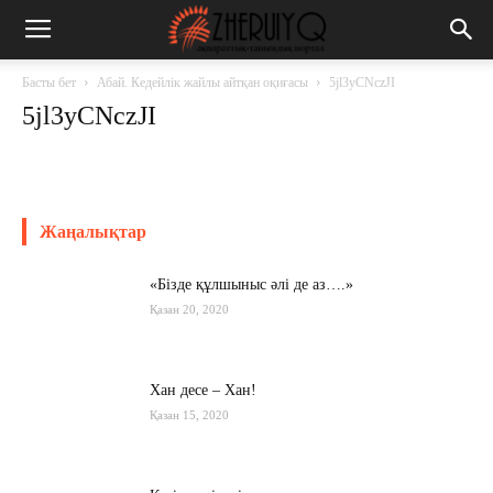
Басты бет
Абай. Кедейлік жайлы айтқан оқиғасы
5jl3yCNczJI
5jl3yCNczJI
Жаңалықтар
«Бізде құлшыныс әлі де аз….»
Қазан 20, 2020
Хан десе – Хан!
Қазан 15, 2020