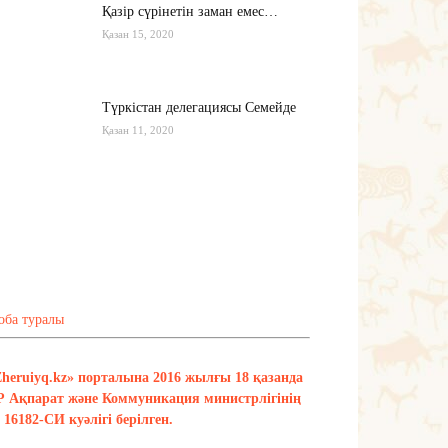
Қазір сүрінетін заман емес…
Қазан 15, 2020
Түркістан делегациясы Семейде
Қазан 11, 2020
Қырғызстан: сарапшылар тоқтамы
қандай?
Қазан 10, 2020
Тағы оқу
оба туралы
Zheruiyq.kz» порталына 2016 жылғы 18 қазанда
Р Ақпарат және Коммуникация министрлігінің
16182-СИ куәлігі берілген.