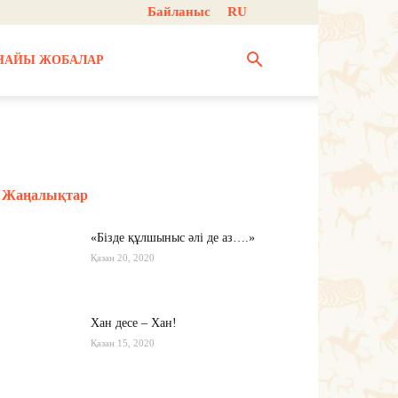
Байланыс
RU
НАЙЫ ЖОБАЛАР
Жаңалықтар
«Бізде құлшыныс әлі де аз….»
Қазан 20, 2020
Хан десе – Хан!
Қазан 15, 2020