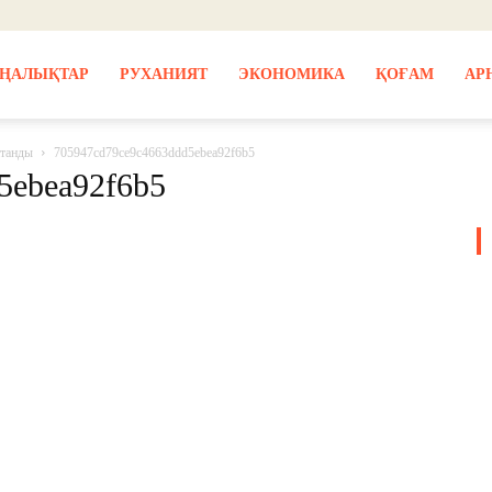
ҢАЛЫҚТАР
РУХАНИЯТ
ЭКОНОМИКА
ҚОҒАМ
АР
атанды
705947cd79ce9c4663ddd5ebea92f6b5
5ebea92f6b5