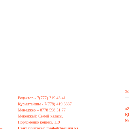
Ж
Редактор - 7(777) 319 43 41
Құрылтайшы - 7(778) 419 3337
«
Менеджер – 8778 598 51 77
Қ
Мекенжай: Семей қаласы,
№ 
Порхоменко көшесі, 119
 –
Сайт почтасы:
mail@zheruiyq.kz