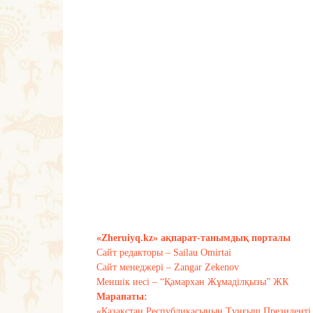
«Zheruiyq.kz» ақпарат-танымдық порталы
Сайт редакторы – Sailau Omirtai
Сайт менеджері – Zangar Zekenov
Меншік иесі – “Қамархан Жұмаділқызы” ЖК
Марапаты:
«Қазақстан Республикасының Тұңғыш Президенті