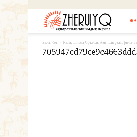
Жерұйық
ЖА
Басты бет
Қазақ киносы Орталық Азияның үздік фильмі 
705947cd79ce9c4663ddd