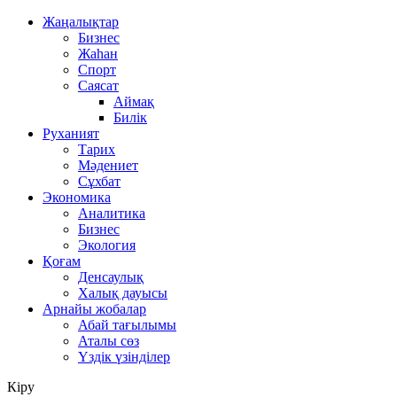
Жаңалықтар
Бизнес
Жаһан
Спорт
Саясат
Аймақ
Билік
Руханият
Тарих
Мәдениет
Сұхбат
Экономика
Аналитика
Бизнес
Экология
Қоғам
Денсаулық
Халық дауысы
Арнайы жобалар
Абай тағылымы
Аталы сөз
Үздік үзінділер
Кіру