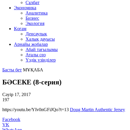
Сұхбат
Экономика
Аналитика
Бизнес
Экология
Қоғам
Денсаулық
Халық дауысы
Арнайы жобалар
Абай тағылымы
Аталы сөз
Үздік үзінділер
Басты бет
МҰҚАБА
БӘСЕКЕ (8-серия)
Сәуір 17, 2017
197
https://youtu.be/YIv0nGFiJQo?t=13
Doug Martin Authentic Jersey
Facebook
VK
WhatsApp