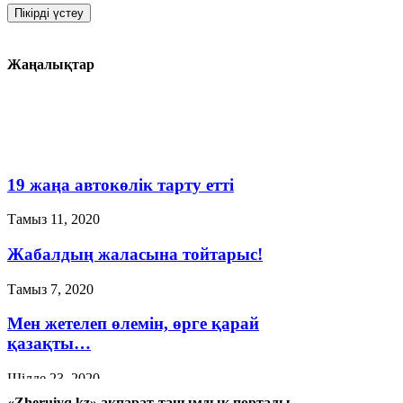
Жаңалықтар
19 жаңа автокөлік тарту етті
Тамыз 11, 2020
Жабалдың жаласына тойтарыс!
Тамыз 7, 2020
Мен жетелеп өлемін, өрге қарай
қазақты…
Шілде 23, 2020
«Zheruiyq.kz» ақпарат-танымдық порталы