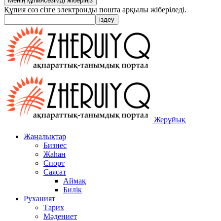
Құпия сөз сізге электронды пошта арқылы жіберіледі.
Жерұйық
Жаңалықтар
Бизнес
Жаһан
Спорт
Саясат
Аймақ
Билік
Руханият
Тарих
Мәдениет