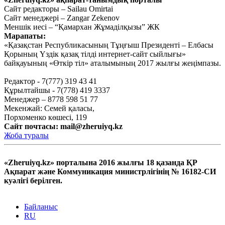
Е.Сайров. Пандемия нені көрсетті?
Сайт редакторы – Sailau Omirtai
Сайт менеджері – Zangar Zekenov
Шілде 20, 2020
Меншік иесі – “Қамархан Жұмаділқызы” ЖК
Марапаты:
«Мен бір жұмбақ адаммын…»
«Қазақстан Республикасының Тұңғыш Президенті – Елбасы
Қорының Үздік қазақ тілді интернет-сайт сыйлығы»
(жалғасы)
байқауының «Өткір тіл» аталымының 2017 жылғы жеңімпазы.
Маусым 25, 2020
Редактор - 7(777) 319 43 41
Тағы оқу
Құрылтайшы - 7(778) 419 3337
Менеджер – 8778 598 51 77
Мекенжай: Семей қаласы,
Порхоменко көшесі, 119
Сайт почтасы:
mail@zheruiyq.kz
Жоба туралы
«Zheruiyq.kz» порталына 2016 жылғы 18 қазанда ҚР
Ақпарат және Коммуникация министрлігінің № 16182-СИ
куәлігі берілген.
Байланыс
RU