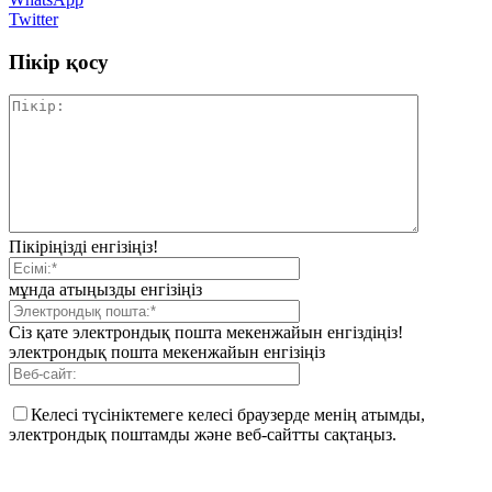
Twitter
Пікір қосу
Пікіріңізді енгізіңіз!
мұнда атыңызды енгізіңіз
Сіз қате электрондық пошта мекенжайын енгіздіңіз!
электрондық пошта мекенжайын енгізіңіз
Келесі түсініктемеге келесі браузерде менің атымды,
электрондық поштамды және веб-сайтты сақтаңыз.