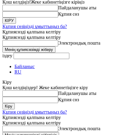
Қош келдіңіз!
Жеке кабинетіңізге кіріңіз
Пайдаланушы аты
Құпия сөз
Құпия сөзіңізді ұмыттыңыз ба?
Құпиясөзді қалпына келтіру
Құпиясөзді қалпына келтіру
Электрондық пошта
іздеу
Байланыс
RU
Кіру
Қош келдіңіздер! Жеке кабинетіңізге кіру
Пайдаланушы аты
Құпия сөз
Құпия сөзіңізді ұмыттыңыз ба?
Құпиясөзді қалпына келтіру
Құпиясөзді қалпына келтіру
Электрондық пошта