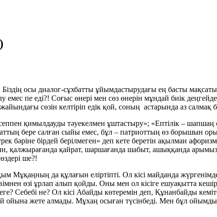
)
Біздің осы диалог-сұхбатты ұйымдастырудағы ең басты мақсатымы
мес пе еді?! Соғыс өнері мен сөз өнерін мұндай биік деңгейде 
йындағы сөзін келтіріп едік қой, соның астарында аз салмақ 
есеппен қимылдауды тәуекелмен ұштастыру»; «Ептілік – шапша
ттың бере салған сыйы емес, бұл – патриоттың өз борышын орынд
ек бәріне бірдей берілмеген» деп кете беретін ақылман афоризмд
, қалжырағанда қайрат, шаршағанда шабыт, ашыққанда арымызға а
өздері ше?!
 Мұқаңның да құлағын еліртіпті. Ол кісі майданда жүргенімде 
мнен өзі ұрлап алып қойды. Оны мен ол кісіге ешуақытта кешірм
ге? Себебі не? Ол кісі Абайды көтеремін деп, Құнанбайды кеміт
й ойына жете алмады. Мұхаң осыған түсінбеді. Мен бұл ойымды