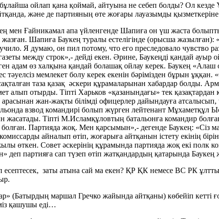
лайша ойлап қана қоймай, айтуына не себеп болды? Ол кезде Ұ
йтқанда, және де партияның өте жоғары лауазымды қызметкеріне.
ең мен Ғайникамал апа үйленгенде Шапиға он үш жаста болыпты.
н жазған. Шапиға Баукең туралы естелігінде (орысша жазылған):
учило. Я думаю, он пил потому, что его преследовало чувство раз
еты между строк»,- дейді екен. Әрине, Баукеңді қандай ауыр ойл
өрген адам өз халқына қандай болашақ ойлау керек. Баукең «Ала
с тәуелсіз мемлекет болу керек екенін бәрімізден бұрын ұққан. 
ақталған таза қазақ әскери құрамаларынан хабардар болды. Арми
т алып отырды. Тіпті Харьков «қазанындағы» тек қазақтардан 
ар арасынан жан-жақты білімді офицерлер дайындауға атсалысып,
льонда взвод командирі болып жүрген лейтенант Мұхаметқұл Ысла
н жасатады. Тіпті М.Исламқұловтың батальонға командир болға
болған. Партияда жоқ. Мен қарсымын»,- дегенде Баукең: «Сіз ма
комиссарды айналып өтіп, жоғарыға айтқанын істету екінің бірі
ылы өткен. Совет әскерінің құрамында партияда жоқ екі полк ком
н» деп партияға сап түзеп өтіп жатқандардың қатарында Баукең 
еп есептесек, заты атына сай ма екен? ҚР ҚК немесе ВС РК ұлтт
ыр.
р» (Батырдың маршал Гречко жайында айтқаны) көбейіп кетті ғой
іміз қашушы еді…