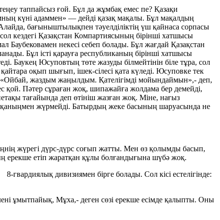
теңеу таппайсыз ғой. Бұл да жұмбақ емес пе? Қазақи
амның күні адаммен» — дейді қазақ мақалы. Бұл мақалдың
 Алайда, бағыныштылықпен тәуелділіктің үш қайнаса сорпасы
ол кездегі Қазақстан Компартиясының бірінші хатшысы
л Баубековамен некесі себеп болады. Бұл жағдай Қазақстан
нады. Бұл істі қарауға республиканың бірінші хатшысы
. Баукең Юсуповтың төте жазуды білмейтінін біле тұра, сол
айтара оқып шығып, ішек-сілесі қата күледі. Юсуповке тек
а:-«Ойбай, жаздым жаңылдым. Қателігімді мойындаймын»,- деп,
 қой. Пәтер сұраған жоқ, шипажайға жолдама бер демейді,
етақы тағайында деп өтініш жазған жоқ. Міне, нағыз
айтқаныңмен жүрмейді. Батырдың жеке басының шаруасында не
ңнің жүрегі дүрс-дүрс соғып жатты. Мен өз қолымды басып,
аның ерекше етіп жаратқан құлы болғандығына шүбә жоқ.
гвардиялық дивизиямен бірге болады. Сол кісі естелігінде:
ленi ұмытпайық, Мұха,- деген сөзi ерекше есiмде қалыпты. Оны