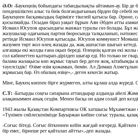
Ә.О:
-Баукеңнің бойындағы табандылықты айтамын-ау. Бір де бү
пендешіліктен алыс та биік болғандығының бірден бір себебі 
Баукеңнен басқамыздың бәрімізге тікелей қатысы бар. Әрине,
қосылмайды. Осыдан біраз уақыт бұрын Аян Әбден атты азама
Исмаил Юсупов арасындағы жанжал туралы сөз болады. Бұл жан
жазушылар одағының партия бюросында талқыланып, нәтижесін
ретінде Исмаил Юсупов қатысады. Юсупов коммунист Момышұлы
жазумен төрт жол өлең жазады да, жақ ашпастан шығып кетеді
алғашқы екі жолды ғана оқып береді. Өлеңнің қалған екі жолы
сол кабинеттен қалтырап-дірілдеп шығар еді. Но только не г
балама жалақысы көп жұмыс тауып бер деген жоқ, кітабымды шы
тәуелсіздік! Өзіме өзім қожамын, бимін. Ал Димаш Ахметұлын
жұмысың бар. Өз обалың өзіңе»,- деген кекесін жатыр.
Міне, Баукең көппен бірге жүрмеген, алты құлаш алда жүред
С.Т:
-Батырды соңғы сапарына аттандырар алдында әйелі Жәмил
алақаныммен анық сездім. Менен басқа он адам солай деп келді»
1943 жылы Қазақстан Компартиясы ОК хатшысы Мұхаметжан Әбд
«Түнiмен сөйлескенiмiзде Бауыржан көбiне соғыс туралы, қазақ 
-Соғыс бiтедi. Соғыс бiткен­нен кейiн жағдай өзгередi. Қайтк
бiр емес, бiрнеше рет қайталап айтты»,-деп жазады.