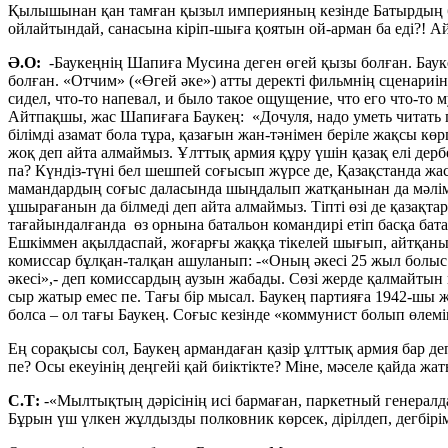
Қылышынан қан тамған қызыл империяның кезінде Батырдың бұ
ойлайтындай, санасына кіріп-шыға қоятын ой-арман ба еді?! А
Ә.О:
-Баукеңнің Шапиға Мусина деген өгей қызы болған. Баук
болған. «Отчим» («Өгей әке») атты деректі фильмнің сценариі
сидел, что-то напевал, и было такое ощущение, что его что-то м
Айтпақшы, жас Шапиғаға Баукең: «Дочуля, надо уметь читать газ
білімді азамат бола тұра, қазағын жан-тәнімен беріле жақсы к
жоқ деп айта алмаймыз. Ұлттық армия құру үшін қазақ елі дербе
па? Күндіз-түні бел шешпей соғысып жүрсе де, Қазақстанда жас
мамандардың соғыс даласында шыңдалып жатқанынан да мәліме
ұшырағанын да білмеді деп айта алмаймыз. Тіпті өзі де қазақт
тағайындалғанда өз орнына батальон командирі етіп басқа бата
Ешкіммен ақылдаспай, жоғарғы жаққа тікелей шығып, айтқаны
комиссар бұлқан-талқан ашуланып: -«Оның әкесі 25 жыл болыс 
әкесі»,- деп комиссардың аузын жабады. Сөзі жерде қалмайтын 
сыр жатыр емес пе. Тағы бір мысал. Баукең партияға 1942-шы ж
болса – ол тағы Баукең. Соғыс кезінде «коммунист болып өлемі
Ең сорақысы сол, Баукең армандаған қазір ұлттық армия бар д
пе? Осы екеуінің деңгейі қай биіктікте? Міне, мәселе қайда жат
С.Т:
-«Мылтықтың дәрісінің исі бармаған, паркетный генералда
Бұрын үш үлкен жұлдызды полковник көрсек, дірілдеп, дегбір