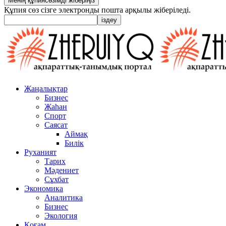
Құпия сөз сізге электронды пошта арқылы жіберіледі.
Жаңалықтар
Бизнес
Жаһан
Спорт
Саясат
Аймақ
Билік
Руханият
Тарих
Мәдениет
Сұхбат
Экономика
Аналитика
Бизнес
Экология
Қоғам