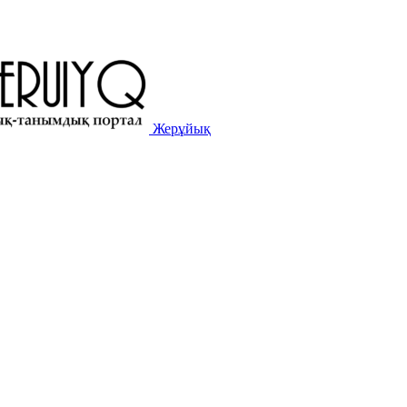
Жерұйық