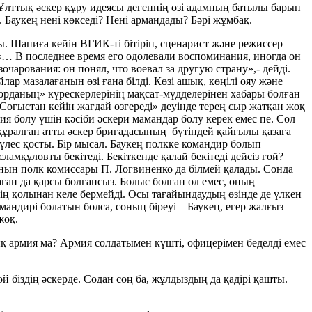
лттық әскер құру идеясы дегеннің өзі адамның батылы барып
 Баукең нені көкседі? Нені армандады? Бәрі жұмбақ.
 Шапиға кейін ВГИК-ті бітіріп, сценарист және режиссер
 «… В последнее время его одолевали воспоминания, иногда он
очарования: он понял, что воевал за другую страну»,- дейді.
ар мазалағанын өзі ғана білді. Көзі ашық, көңілі ояу және
ш орданың» күрескерлерінің мақсат-мүдделерінен хабары болған
«Соғыстан кейін жағдай өзгереді» деуінде терең сыр жатқан жоқ
я болу үшін кәсіби әскери мамандар болу керек емес пе. Сол
құралған атты әскер бригадасының бүтіндей қайғылы қазаға
 үлес қосты. Бір мысал. Баукең полкке командир болып
мқұловты бекітеді. Бекіткенде қалай бекітеді дейсіз ғой?
нын полк комиссары П. Логвиненко да білмей қалады. Сонда
ған да қарсы болғансыз. Болыс болған ол емес, оның
нің қолынан келе бермейді. Осы тағайындаудың өзінде де үлкен
андирі болатын болса, соның біреуі – Баукең, егер жалғыз
жоқ.
ық армия ма? Армия солдатымен күшті, офицерімен беделді емес
 біздің әскерде. Содан соң ба, жұлдыздың да қадірі қашты.