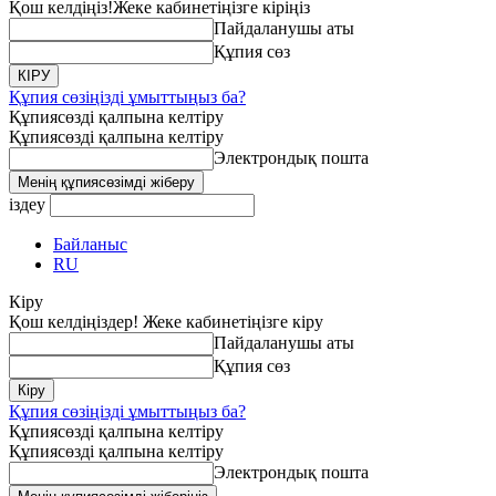
Қош келдіңіз!
Жеке кабинетіңізге кіріңіз
Пайдаланушы аты
Құпия сөз
Құпия сөзіңізді ұмыттыңыз ба?
Құпиясөзді қалпына келтіру
Құпиясөзді қалпына келтіру
Электрондық пошта
іздеу
Байланыс
RU
Кіру
Қош келдіңіздер! Жеке кабинетіңізге кіру
Пайдаланушы аты
Құпия сөз
Құпия сөзіңізді ұмыттыңыз ба?
Құпиясөзді қалпына келтіру
Құпиясөзді қалпына келтіру
Электрондық пошта