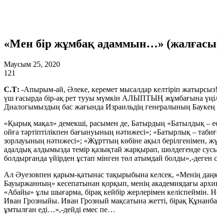
«Мен бір жұмбақ адаммын…» (жалғасы
Маусым 25, 2020
121
С.Т:
-Апырым-ай, Әлеке, керемет мысалдар келтіріп жатырсыз! 
үш ғасырда бір-ақ рет тууы мүмкін АЛЫПТЫҢ жұмбағына үңілу е
Диалогымыздың бас жағында Израильдің генералының Баукең жа
«Қырық мақал» демекші, расымен де, Батырдың «Батылдық – 
ойға тәртіптілікпен бағынуының нәтижесі»; «Батырлық – табиға
зорлауының нәтижесі»; «Жұрттың көбіне ақыл берілгенімен, жүр
адалдық алдымызда темір қазықтай жарқырап, шөлдегенде сусын
болдырғанда үйірден ұстап мінген төл атымдай болды»,-деген с
Ал Әуезовпен қарым-қатынас тақырыбына келсек, «Менің даңқым
Бауыржанның» кесепатынан қорқып, менің академиядағы архиві
«Абайы» ұлы шығарма, бірақ кейбір жерлерімен келіспеймін. Не
Иван Грозныйы. Иван Грозный мақсатына жетті, бірақ Құнанба
ұмтылған еді…»,-дейді емес пе…