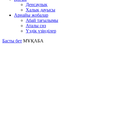
Денсаулық
Халық дауысы
Арнайы жобалар
Абай тағылымы
Аталы сөз
Үздік үзінділер
Басты бет
МҰҚАБА