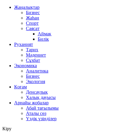
Жаңалықтар
Бизнес
Жаһан
Спорт
Саясат
Аймақ
Билік
Руханият
Тарих
Мәдениет
Сұхбат
Экономика
Аналитика
Бизнес
Экология
Қоғам
Денсаулық
Халық дауысы
Арнайы жобалар
Абай тағылымы
Аталы сөз
Үздік үзінділер
Кіру