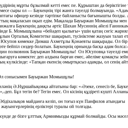
дірінің мұрты бұзылмай кетті емес пе. Құрыштан да беріктігіне 
немесе сыры ол — Баукеңнің тірі жанға тәуелді болмауында. «Ад
 саптағы офицер кезінде тәртіпке байланысты бағынышты болды.
ттың мақаласын оқып едім. Мақалада Бауыржан Момышұлы мен с
жалға Баукеңнің даңқты әртіс Шахан Мусиннің әйелі Ғаиникама
де Б. Момышұлына «бейәдеп қылығы» үшін қатаң сөгіс жарияла
н Орталық Комитетке шақырып, түсініктеме жазуын талап етеді
. Юсупов көмекке Димаш Ахметұлы Қонаевты шақырады. Ол бір қ
 өте бейпіл сөздер болатын. Баукеңнің орнында басқа адам болс
вардии полковник Бауыржан Момышұлы! Ол Юсуповқа тәуелді емес
ғаруға көмектес деп алдына барған емес, әйеліме қомақты зейн
ың күлкісінде: «Тапқан екенсің омыртқасыз адамды, ол сенің 
і. Ол сонысымен Бауыржан Момышұлы!
әнің Ә.Нұршайықовқа айтатыны бар: «-Әзеке, сенесіз бе, Бауке
,-деп. Бұл тегін бе? Тегін емес. Ол кісінің құдіреті күшті Алл
iха­лықов майданға келіп, он тоғыз күн Панфилов атындағы 8-
жауынгер­ле­рiнiң ерлiктерi туралы ой толғады.
ен күнде де бiзге ұлттық Армиямызды құрмай болмайды. Осы мәсе