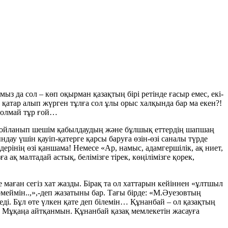
з да сол – көп оқырман қазақтың бірі ретінде ғасыр емес, екі-
қатар алып жүрген тұлға сол ұлы орыс халқында бар ма екен?!
болмай тұр ғой…
ң ойланып шешім қабылдаудың және бұлшық еттердің шапшаң
ау үшін қауіп-қатерге қарсы баруға өзін-өзі саналы түрде
ерінің өзі қаншама! Немесе «Ар, намыс, адамгершілік, ақ ниет,
қ малтадай астық, белімізге тірек, көңілімізге қорек,
маған сегіз хат жазды. Бірақ та ол хаттарын кейіннен «ұлтшыл
еймін..,»,-деп жазатыны бар. Тағы бірде: «М.Әуезовтың
еді. Бұл өте үлкен қате деп білемін… Құнанбай – ол қазақтың
 Мұқаңа айтқанмын. Құнанбай қазақ мемлекетін жасауға