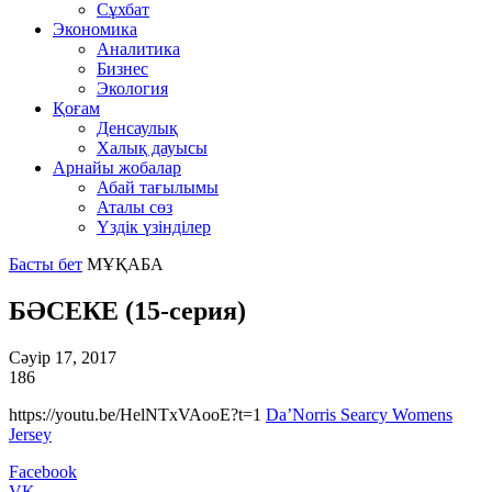
Сұхбат
Экономика
Аналитика
Бизнес
Экология
Қоғам
Денсаулық
Халық дауысы
Арнайы жобалар
Абай тағылымы
Аталы сөз
Үздік үзінділер
Басты бет
МҰҚАБА
БӘСЕКЕ (15-серия)
Сәуір 17, 2017
186
https://youtu.be/HelNTxVAooE?t=1
Da’Norris Searcy Womens
Jersey
Facebook
VK