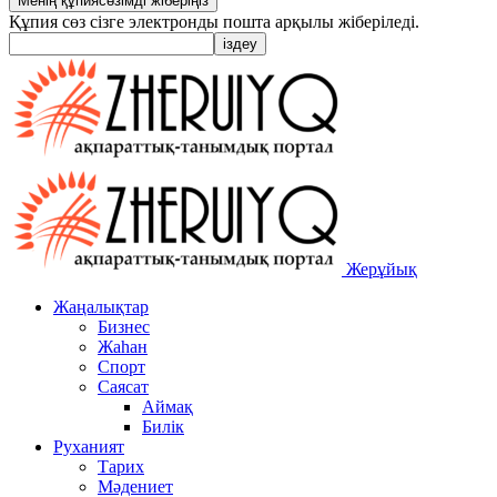
Құпия сөз сізге электронды пошта арқылы жіберіледі.
Жерұйық
Жаңалықтар
Бизнес
Жаһан
Спорт
Саясат
Аймақ
Билік
Руханият
Тарих
Мәдениет