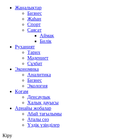
Жаңалықтар
Бизнес
Жаһан
Спорт
Саясат
Аймақ
Билік
Руханият
Тарих
Мәдениет
Сұхбат
Экономика
Аналитика
Бизнес
Экология
Қоғам
Денсаулық
Халық дауысы
Арнайы жобалар
Абай тағылымы
Аталы сөз
Үздік үзінділер
Кіру