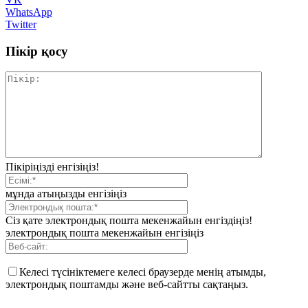
WhatsApp
Twitter
Пікір қосу
Пікіріңізді енгізіңіз!
мұнда атыңызды енгізіңіз
Сіз қате электрондық пошта мекенжайын енгіздіңіз!
электрондық пошта мекенжайын енгізіңіз
Келесі түсініктемеге келесі браузерде менің атымды,
электрондық поштамды және веб-сайтты сақтаңыз.