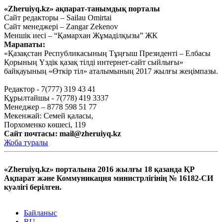
«Zheruiyq.kz» ақпарат-танымдық порталы
Е.Сайров. Пандемия нені көрсетті?
Сайт редакторы – Sailau Omirtai
Сайт менеджері – Zangar Zekenov
Шілде 20, 2020
Меншік иесі – “Қамархан Жұмаділқызы” ЖК
Марапаты:
«Мен бір жұмбақ адаммын…»
«Қазақстан Республикасының Тұңғыш Президенті – Елбасы
Қорының Үздік қазақ тілді интернет-сайт сыйлығы»
(жалғасы)
байқауының «Өткір тіл» аталымының 2017 жылғы жеңімпазы.
Маусым 25, 2020
Редактор - 7(777) 319 43 41
Тағы оқу
Құрылтайшы - 7(778) 419 3337
Менеджер – 8778 598 51 77
Мекенжай: Семей қаласы,
Порхоменко көшесі, 119
Сайт почтасы:
mail@zheruiyq.kz
Жоба туралы
«Zheruiyq.kz» порталына 2016 жылғы 18 қазанда ҚР
Ақпарат және Коммуникация министрлігінің № 16182-СИ
куәлігі берілген.
Байланыс
RU