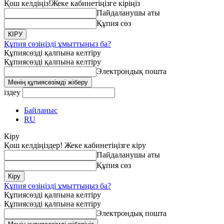
Қош келдіңіз!
Жеке кабинетіңізге кіріңіз
Пайдаланушы аты
Құпия сөз
Құпия сөзіңізді ұмыттыңыз ба?
Құпиясөзді қалпына келтіру
Құпиясөзді қалпына келтіру
Электрондық пошта
іздеу
Байланыс
RU
Кіру
Қош келдіңіздер! Жеке кабинетіңізге кіру
Пайдаланушы аты
Құпия сөз
Құпия сөзіңізді ұмыттыңыз ба?
Құпиясөзді қалпына келтіру
Құпиясөзді қалпына келтіру
Электрондық пошта