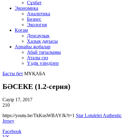
Сұхбат
Экономика
Аналитика
Бизнес
Экология
Қоғам
Денсаулық
Халық дауысы
Арнайы жобалар
Абай тағылымы
Аталы сөз
Үздік үзінділер
Басты бет
МҰҚАБА
БӘСЕКЕ (1.2-серия)
Сәуір 17, 2017
210
https://youtu.be/TkKusWBAYJk?t=1
Star Lotulelei Authentic
Jersey
Facebook
VK