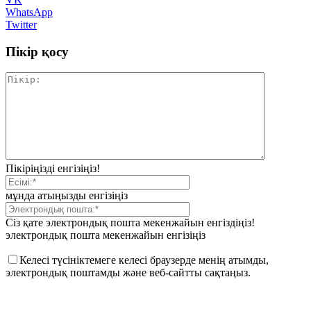
WhatsApp
Twitter
Пікір қосу
Пікіріңізді енгізіңіз!
мұнда атыңызды енгізіңіз
Сіз қате электрондық пошта мекенжайын енгіздіңіз!
электрондық пошта мекенжайын енгізіңіз
Келесі түсініктемеге келесі браузерде менің атымды,
электрондық поштамды және веб-сайтты сақтаңыз.