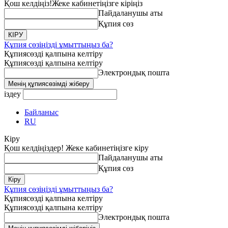
Қош келдіңіз!
Жеке кабинетіңізге кіріңіз
Пайдаланушы аты
Құпия сөз
Құпия сөзіңізді ұмыттыңыз ба?
Құпиясөзді қалпына келтіру
Құпиясөзді қалпына келтіру
Электрондық пошта
іздеу
Байланыс
RU
Кіру
Қош келдіңіздер! Жеке кабинетіңізге кіру
Пайдаланушы аты
Құпия сөз
Құпия сөзіңізді ұмыттыңыз ба?
Құпиясөзді қалпына келтіру
Құпиясөзді қалпына келтіру
Электрондық пошта