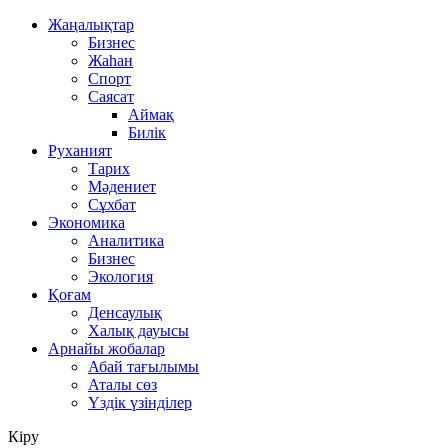
Жаңалықтар
Бизнес
Жаһан
Спорт
Саясат
Аймақ
Билік
Руханият
Тарих
Мәдениет
Сұхбат
Экономика
Аналитика
Бизнес
Экология
Қоғам
Денсаулық
Халық дауысы
Арнайы жобалар
Абай тағылымы
Аталы сөз
Үздік үзінділер
Кіру