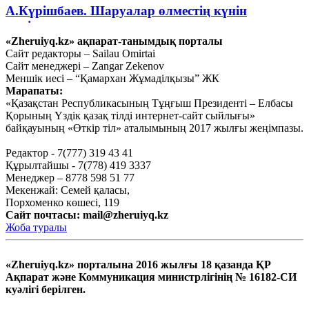
А.Күрішбаев. Шаруалар өлместің күнін
көріп отыр
«Zheruiyq.kz» ақпарат-танымдық порталы
Қыркүйек 14, 2020
Сайт редакторы – Sailau Omirtai
Сайт менеджері – Zangar Zekenov
Қысқасы, «полный хаос»!
Меншік иесі – “Қамархан Жұмаділқызы” ЖК
Марапаты:
«Қазақстан Республикасының Тұңғыш Президенті – Елбасы
Қыркүйек 10, 2020
Қорының Үздік қазақ тілді интернет-сайт сыйлығы»
байқауының «Өткір тіл» аталымының 2017 жылғы жеңімпазы.
Ахметов 2025 жылға дейін жоспар
жасап қойды
Редактор - 7(777) 319 43 41
Құрылтайшы - 7(778) 419 3337
Қыркүйек 9, 2020
Менеджер – 8778 598 51 77
Тағы оқу
Мекенжай: Семей қаласы,
Порхоменко көшесі, 119
Сайт почтасы:
mail@zheruiyq.kz
Жоба туралы
«Zheruiyq.kz» порталына 2016 жылғы 18 қазанда ҚР
Ақпарат және Коммуникация министрлігінің № 16182-СИ
куәлігі берілген.