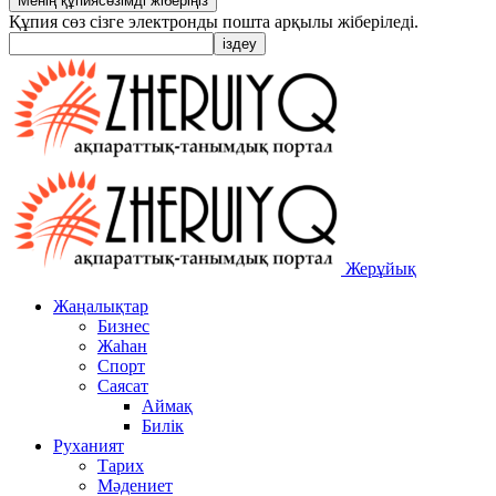
Құпия сөз сізге электронды пошта арқылы жіберіледі.
Жерұйық
Жаңалықтар
Бизнес
Жаһан
Спорт
Саясат
Аймақ
Билік
Руханият
Тарих
Мәдениет