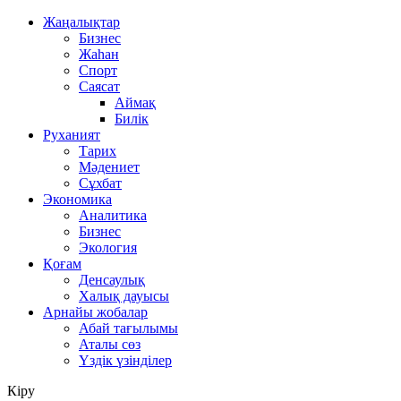
Жаңалықтар
Бизнес
Жаһан
Спорт
Саясат
Аймақ
Билік
Руханият
Тарих
Мәдениет
Сұхбат
Экономика
Аналитика
Бизнес
Экология
Қоғам
Денсаулық
Халық дауысы
Арнайы жобалар
Абай тағылымы
Аталы сөз
Үздік үзінділер
Кіру