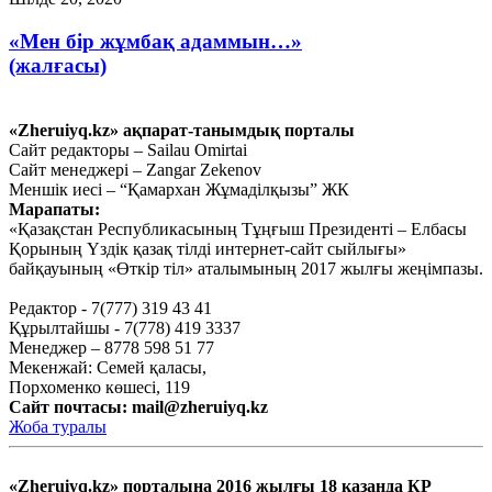
«Мен бір жұмбақ адаммын…»
(жалғасы)
Маусым 25, 2020
«Zheruiyq.kz» ақпарат-танымдық порталы
«Мен бір жұмбақ адаммын…»
Сайт редакторы – Sailau Omirtai
Сайт менеджері – Zangar Zekenov
(жалғасы)
Меншік иесі – “Қамархан Жұмаділқызы” ЖК
Марапаты:
Маусым 19, 2020
«Қазақстан Республикасының Тұңғыш Президенті – Елбасы
Тағы оқу
Қорының Үздік қазақ тілді интернет-сайт сыйлығы»
байқауының «Өткір тіл» аталымының 2017 жылғы жеңімпазы.
Редактор - 7(777) 319 43 41
Құрылтайшы - 7(778) 419 3337
Менеджер – 8778 598 51 77
Мекенжай: Семей қаласы,
Порхоменко көшесі, 119
Сайт почтасы:
mail@zheruiyq.kz
Жоба туралы
«Zheruiyq.kz» порталына 2016 жылғы 18 қазанда ҚР