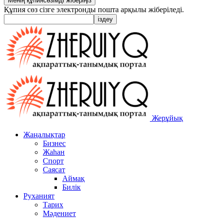
Құпия сөз сізге электронды пошта арқылы жіберіледі.
Жерұйық
Жаңалықтар
Бизнес
Жаһан
Спорт
Саясат
Аймақ
Билік
Руханият
Тарих
Мәдениет