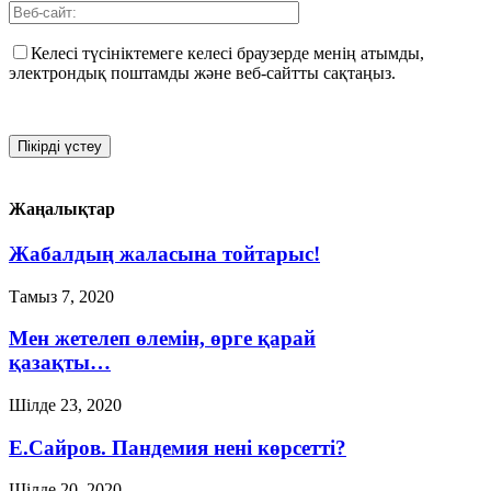
Келесі түсініктемеге келесі браузерде менің атымды,
электрондық поштамды және веб-сайтты сақтаңыз.
Жаңалықтар
Жабалдың жаласына тойтарыс!
Тамыз 7, 2020
Мен жетелеп өлемін, өрге қарай
қазақты…
Шілде 23, 2020
Е.Сайров. Пандемия нені көрсетті?
Шілде 20, 2020