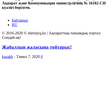
Ақпарат және Коммуникация министрлігінің № 16182-СИ
куәлігі берілген.
Байланыс
RU
© 2016-2020 © zheruiyq.kz | Ақпараттық-танымдық портал
Сондай-ақ!
Жабалдың жаласына тойтарыс!
kazakh
-
Тамыз 7, 2020
0