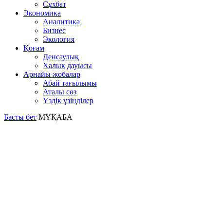
Сұхбат
Экономика
Аналитика
Бизнес
Экология
Қоғам
Денсаулық
Халық дауысы
Арнайы жобалар
Абай тағылымы
Аталы сөз
Үздік үзінділер
Басты бет
МҰҚАБА