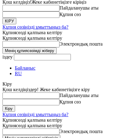
Қош келдіңіз!
Жеке кабинетіңізге кіріңіз
Пайдаланушы аты
Құпия сөз
Құпия сөзіңізді ұмыттыңыз ба?
Құпиясөзді қалпына келтіру
Құпиясөзді қалпына келтіру
Электрондық пошта
іздеу
Байланыс
RU
Кіру
Қош келдіңіздер! Жеке кабинетіңізге кіру
Пайдаланушы аты
Құпия сөз
Құпия сөзіңізді ұмыттыңыз ба?
Құпиясөзді қалпына келтіру
Құпиясөзді қалпына келтіру
Электрондық пошта