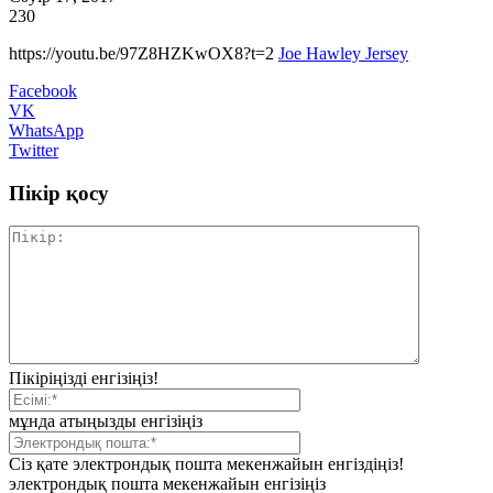
230
https://youtu.be/97Z8HZKwOX8?t=2
Joe Hawley Jersey
Facebook
VK
WhatsApp
Twitter
Пікір қосу
Пікіріңізді енгізіңіз!
мұнда атыңызды енгізіңіз
Сіз қате электрондық пошта мекенжайын енгіздіңіз!
электрондық пошта мекенжайын енгізіңіз