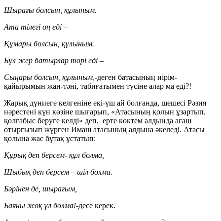
Шырағы болсын, құлыным.
Ата тілегі оң еді –
Құмары болсын, құлыным.
Бұл жер батырлар төрі еді –
Сыңары болсын, құлыным,
-деген батасының иірім-
қайырымын жан-тәні, табиғатымен түсіне алар ма еді?!
Жарық дүниеге келгеніне екі-үш ай болғанда, шешесі Рәзия
нәрестені күн көзіне шығарып, «Атасының қолын ұзартып,
қолғабыс беруге келді» деп, ерте көктем алдында ағаш
отырғызып жүрген Имаш атасының алдына әкеледі. Атасы
қолына жас бұтақ ұстатып:
Құрық деп берсем- құл болма,
Шыбық деп берсем – шіл болма.
Бәрінен де, шырағым,
Баяны жоқ ұл болма!
-десе керек.