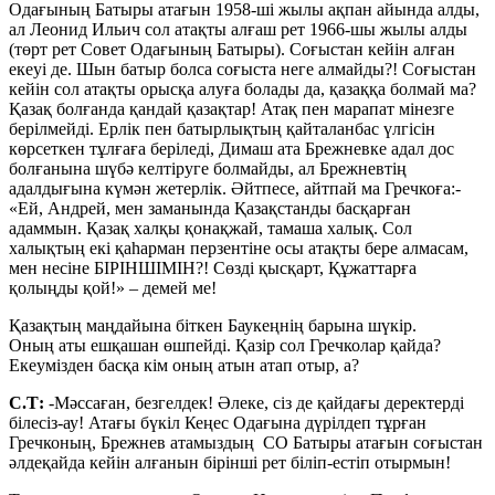
Одағының Батыры атағын 1958-ші жылы ақпан айында алды,
ал Леонид Ильич сол атақты алғаш рет 1966-шы жылы алды
(төрт рет Совет Одағының Батыры). Соғыстан кейін алған
екеуі де. Шын батыр болса соғыста неге алмайды?! Соғыстан
кейін сол атақты орысқа алуға болады да, қазаққа болмай ма?
Қазақ болғанда қандай қазақтар! Атақ пен марапат мінезге
берілмейді. Ерлік пен батырлықтың қайталанбас үлгісін
көрсеткен тұлғаға беріледі, Димаш ата Брежневке адал дос
болғанына шүбә келтіруге болмайды, ал Брежневтің
адалдығына күмән жетерлік. Әйтпесе, айтпай ма Гречкоға:-
«Ей, Андрей, мен заманында Қазақстанды басқарған
адаммын. Қазақ халқы қонақжай, тамаша халық. Сол
халықтың екі қаһарман перзентіне осы атақты бере алмасам,
мен несіне БІРІНШІМІН?! Сөзді қысқарт, Құжаттарға
қолыңды қой!» – демей ме!
Қазақтың маңдайына біткен Баукеңнің барына шүкір.
Оның аты ешқашан өшпейді. Қазір сол Гречколар қайда?
Екеумізден басқа кім оның атын атап отыр, а?
С.Т:
-Мәссаған, безгелдек! Әлеке, сіз де қайдағы деректерді
білесіз-ау! Атағы бүкіл Кеңес Одағына дүрілдеп тұрған
Гречконың, Брежнев атамыздың СО Батыры атағын соғыстан
әлдеқайда кейін алғанын бірінші рет біліп-естіп отырмын!