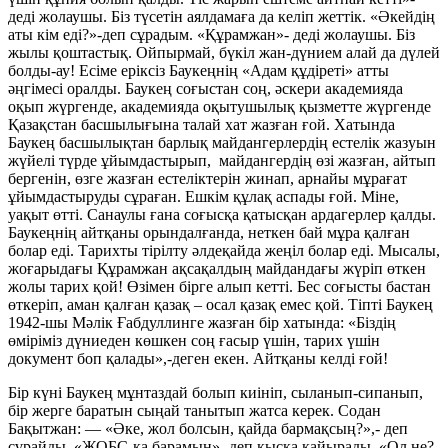
деді жолаушы. Біз түсетін аялдамаға да келіп жеттік. «Әкейдің
аты кім еді?»-деп сұрадым. «Құрамжан»- деді жолаушы. Біз
жылы қоштастық. Ойпырмай, бүкіл жан-дүнием алай да дүлей
болды-ау! Есіме еріксіз Баукеңнің «Адам құдіреті» атты
әңгімесі оралды. Баукең соғыстан соң, әскери академияда
оқып жүргенде, академияда оқытушылық қызметте жүргенде
Қазақстан басшылығына талай хат жазған ғой. Хатында
Баукең басшылықтан барлық майдангерлердің естелік жазуын
жүйелі түрде ұйымдастырып, майдангердің өзі жазған, айтып
бергенін, өзге жазған естеліктерін жинап, арнайы мұрағат
ұйымдастыруды сұраған. Ешкім құлақ аспады ғой. Міне,
уақыт өтті. Санаулы ғана соғысқа қатысқан ардагерлер қалды.
Баукеңнің айтқаны орындалғанда, неткен бай мұра қалған
болар еді. Тарихты тірілту әлдеқайда жеңіл болар еді. Мысалы,
жоғарыдағы Құрамжан ақсақалдың майдандағы жүріп өткен
жолы тарих қой! Өзімен бірге алып кетті. Бес соғысты бастан
өткеріп, аман қалған қазақ – осал қазақ емес қой. Тіпті Баукең
1942-шы Мәлік Ғабдуллинге жазған бір хатында: «Біздің
өміріміз дүниеден көшкен соң ғасыр үшін, тарих үшін
документ боп қалады»,-деген екен. Айтқаны келді ғой!
Бір күні Баукең мұнтаздай болып киініп, сыланып-сипанып,
бір жерге баратын сыңай танытып жатса керек. Содан
Бақытжан: — «Әке, жол болсын, қайда бармақсың?»,- деп
сұрайды. «ЖОБС-қа барамын»,-деп қысқа қайырады. «Ол не?