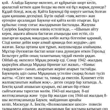
қой. Алайда Баукеңе өкпелеп, ат құйрығын шорт кесіп,
араласпай кеткен адам болды ма екен өзі бұл жарық дүниеде?
Құдай біледі, жоқ-ау. Қайта Баукеңді бір көруге ынтық болған
адам қаншама десеңізші. Бүгін оңбай «таяқ жеген» жан
ертеңіне арсалаңдап Баукеңе өзі қайта келіп отырған. Бұл
құбылыс сонау соғыс жылдарынан басталады. Жазушы
Сәуірбек Бақбергенов өзінің естелігінде, – «Шынын айту
керек, аңызға айнала бастаған атыңызды көп естіп, сіз
шығарған қырық мақалдың көбін жатқа білгеніме қарамай,
Сізді көпке дейін көре алмай арманда боп жүрдім»,-деп
жазған. Басқа ортаны қоя тұрып, жазушыларды алайықшы.
Мұхтар Әуезовтан бастап кеше ғана дүниеден өткен Герольд
Бельгерге дейін оның талантының таудай екенін ұққан.
Ойбай-ау, өкпелесе Мұқаң ренжір еді. Сонау 1942 -жылдың
қыркүйек айында Мұқаңа бірнеше хат жазып,- «Намыс
гвардиясын» сынап, апаратын жеріне апарып тастайды.
Баукеңнің әділ сыны Мұқаңның үстеліне снаряд болып түсіп
жатты. «Сізге мен таныс та, тамыр да емеспін. Қошемет етіп
жалпақтанатын жайым жоқ»,- деген сөздер бар хатында. А.
Бектің қалай апшысын қуырып, екі аяғын бір етікке
сыйғызғаны тарихтан мәлім. 1943-ші жылдың 8-ші
желтоқсанында және тура бір жылдан соң 1944-ші жылдың 8-
шы желтоқсанында Баукең майданнан арнайы
келіп, Мәскеуде А. Бектің «Волоколамское шоссе» повесін
талқылауға арналған жазушылардың бас қосуына қатысып сөз