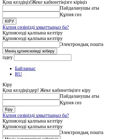
Қош келдіңіз!
Жеке кабинетіңізге кіріңіз
Пайдаланушы аты
Құпия сөз
Құпия сөзіңізді ұмыттыңыз ба?
Құпиясөзді қалпына келтіру
Құпиясөзді қалпына келтіру
Электрондық пошта
іздеу
Байланыс
RU
Кіру
Қош келдіңіздер! Жеке кабинетіңізге кіру
Пайдаланушы аты
Құпия сөз
Құпия сөзіңізді ұмыттыңыз ба?
Құпиясөзді қалпына келтіру
Құпиясөзді қалпына келтіру
Электрондық пошта