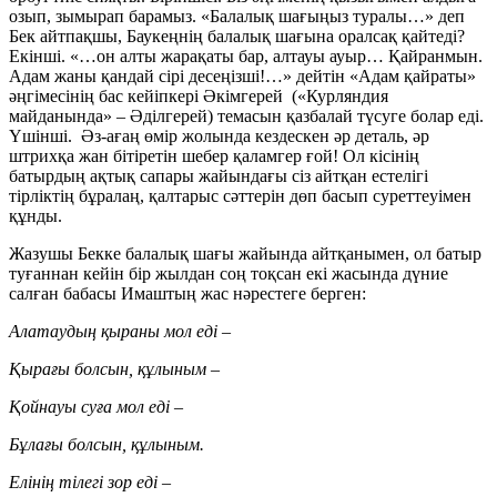
озып, зымырап барамыз. «Балалық шағыңыз туралы…» деп
Бек айтпақшы, Баукеңнің балалық шағына оралсақ қайтеді?
Екінші. «…он алты жарақаты бар, алтауы ауыр… Қайранмын.
Адам жаны қандай сірі десеңізші!…» дейтін «Адам қайраты»
әңгімесінің бас кейіпкері Әкімгерей («Курляндия
майданында» – Әділгерей) темасын қазбалай түсуге болар еді.
Үшінші. Әз-ағаң өмір жолында кездескен әр деталь, әр
штрихқа жан бітіретін шебер қаламгер ғой! Ол кісінің
батырдың ақтық сапары жайындағы сіз айтқан естелігі
тірліктің бұралаң, қалтарыс сәттерін дөп басып суреттеуімен
құнды.
Жазушы Бекке балалық шағы жайында айтқанымен, ол батыр
туғаннан кейін бір жылдан соң тоқсан екі жасында дүние
салған бабасы Имаштың жас нәрестеге берген:
Алатаудың қыраны мол еді –
Қырағы болсын, құлыным –
Қойнауы суға мол еді –
Бұлағы болсын, құлыным.
Елінің тілегі зор еді –