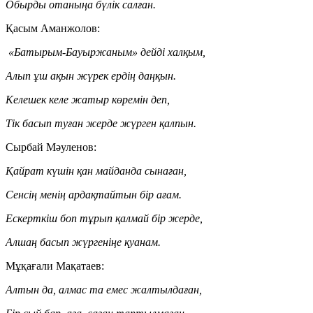
Обырды отаныңа бүлік салған.
Қасым Аманжолов:
«Батырым-Бауыржаным» дейді халқым,
Алып ұш ақын жүрек ердің даңқын.
Келешек келе жатыр көремін деп,
Тік басып туған жерде жүрген қалпын.
Сырбай Мәуленов:
Қайрат күшін қан майданда сынаған,
Сенсің менің ардақтайтын бір ағам.
Ескерткіш боп тұрып қалмай бір жерде,
Алшаң басып жүргеніңе қуанам.
Мұқағали Мақатаев:
Алтын да, алмас та емес жалтылдаған,