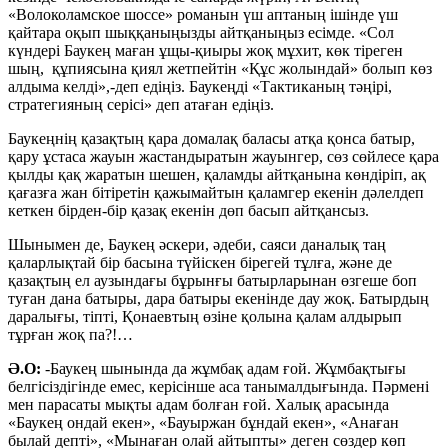
«Волоколамское шоссе» романын үш аптаның ішінде үш
қайтара оқып шыққаныңызды айтқаныңыз есімде. «Сол
күндері Баукең маған ұщы-қиыры жоқ мұхит, көк тіреген
шың, құпиясына қиял жетпейтін «Құс жолындай» болып көз
алдыма келді»,-деп едіңіз. Баукеңді «Тактиканың тәңірі,
стратегияның серісі» деп атаған едіңіз.
Баукеңнің қазақтың қара домалақ баласы атқа қонса батыр,
қару ұстаса жауын жастандыратын жауынгер, сөз сөйлесе қара
қылды қақ жаратын шешен, қаламды айтқанына көндіріп, ақ
қағазға жан бітіретін қажымайтын қаламгер екенін дәлелдеп
кеткен бірден-бір қазақ екенін дөп басып айтқансыз.
Шынымен де, Баукең әскери, әдеби, саяси даналық таң
қаларлықтай бір басына түйіскен бірегей тұлға, және де
қазақтың ел аузындағы бұрынғы батырларынан өзгеше боп
туған дана батыры, дара батыры екенінде дау жоқ. Батырдың
даралығы, тіпті, Қонаевтың өзіне қолына қалам алдырып
тұрған жоқ па?!…
Ә.О:
-Баукең шынында да жұмбақ адам ғой. Жұмбақтығы
белгісіздігінде емес, керісінше аса танымалдығында. Пәрмені
мен парасаты мықты адам болған ғой. Халық арасында
«Баукең ондай екен», «Бауыржан бұндай екен», «Анаған
былай депті», «Мынаған олай айтыпты» деген сөздер көп