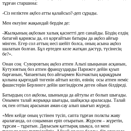
тұрған старшина:
-Сіз неліктен ақбоз атты қалайсыз?-деп сұрады.
Мен екеуіне жақындай бердім де:
-Жылқының ақбозын халық қасиетті деп санайды. Біздің елдің
батагөй қариясы да, ел қорғайтын батыры да ақбоз айғыр
мінген. Егер сол аттың иесі шейіт болса, оның асына ақбоз
шалатын болған. Бұл ертеден келе жатқан дәстүр, түсінесің
бе?».
Онан соң Суворовтың ақбоз атпен Альпі шыңынан асқанын,
Кутузовтың боз атпен француздарды Парижге дейін қуып
барғанын, Чапаевтың боз айғырмен Колчактың қарақұрым
қолына қырғидай тигенін айтып келіп, өзінің осы атпен неміс
фашистерін Берлинге дейін шегіндірсем деген ойын білдіреді.
Батырдың сол ақбозы, шынында да айтулы ат болып шығады.
Онымен талай жорыққа шығады, шайқасқа араласады. Талай
оқ пен оттың арасынан аман-сау алып шығып жүреді.
«Мен кейде оның үстінен түсіп, сапта тұрған полкты жаяу
аралағанда, ол соңымнан еріп отыратын. Жүрсем – жүретін,
тұрсам – тұратын. Дауысым қаттырақ шықса, ол мені