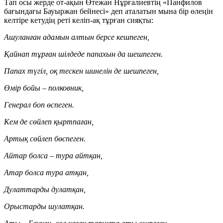
Тап осы жерде от-ақын Өтежан Нұрғалиевтің «Панфилов
бағындағы Бауыржан бейнесі» деп аталатын мына бір өлеңін
келтіре кетудің реті келіп-ақ тұрған сияқты:
Ашуланған адамын алтын берсе кешпеген,
Қайнап тұрған шілдеде папахын да шешпеген.
Папах түгіл, оқ тескен шинелін де шешпеген,
Өмір бойы – полковник,
Генерал боп өспеген.
Кем де сөйлеп қыртпаған,
Артық сөйлеп бөспеген.
Айтар болса – тура айтқан,
Атар болса тура атқан,
Дулаттарды дулатқан,
Орыстарды шулатқан.