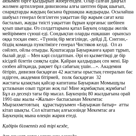
аязымен бірге қыздырып жібергендей. Олар салған даңғыл
жолмен артиллерия дивизионы алғы шептен бірақ шығып,
снарядтарды жаудың басына бұршақша жаудырады. Осылайша
шабуыл генерал белгілеген уақыттан бір жарым сағат кеш
басталып, жауды тиісті уақыттан бұрын қорғаныс шебінен
қуып шығады. Өз солдаттарына қатал Баукең оларды әкелік
мейіріммен сүюші еді. Сондықтан оларды ешқашан орынсыз
оққа тосқан емес. «Түннің бір мезгілінде, -дейді Д. Снегин,-
біздің команда пунктімізге генерал Чистяков келді. Ол аз
сөйлеп, ойлы отырды. Қоштасарда Бауыржанға қарап тұрып,
былай деді: – Мен кәрі солдатпын. Әрі өз қызметімді де бір
кісідей білетін сияқты едім. Қайран қалдырдың сен мені. Бір
сөзбен айтқанда, рақмет бұл сабағың үшін…». Академия
бітіріп, дивизия басқарған 42 жастағы орыстың генералын бас
идірген, академия бітірмей, полк басқарған 32
жастағы қазақтың қайсар капитаны Бауыржан Момышұлы
ұстазынан озып тұрған жоқ па! Міне жұмбақтың жұмбағы!
Бұл аз десеңіз тағы бір мысал. Баукеңнің 80 жылдығына орай
1991-шы жылы «Жалын» баспасынан Мекемтас
Мырзахметовтың құрастыруымен «Бауыржан батыр» атты
кітап шықты. Сол кітаптың алғысөзінде Мекемтас аға
Баукеңнің мына өлеңін жария етеді.
Қадірін білмеппіз ғой тірі кезде,