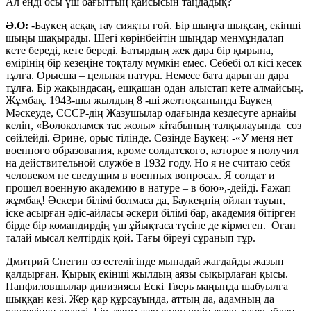
Ал енді осы үш бағыттың қайсысын таңдадық?
Ә.О:
-Баукең асқақ тау сияқты ғой. Бір шыңға шықсаң, екінші
шыңы шақырады. Шегі көрінбейтін шыңдар менмұндалап
кете береді, кете береді. Батырдың жек дара бір қырына,
өмірінің бір кезеңіне тоқталу мүмкін емес. Себебі ол кісі кесек
тұлға. Орысша – цельная натура. Немесе бата дарыған дара
тұлға. Бір жақындасаң, ешқашан одан алыстап кете алмайсың.
Жұмбақ. 1943-шы жылдың 8 -ші желтоқсанында Баукең
Мәскеуде, СССР-дің Жазушылар одағында кездесуге арнайы
келіп, «Волоколамск тас жолы» кітабының талқылауында сөз
сөйлейді. Әрине, орыс тілінде. Сөзінде Баукең: -«У меня нет
военного образования, кроме солдатского, которое я получил
на действительной службе в 1932 году. Но я не считаю себя
человеком не сведущим в военных вопросах. Я солдат и
прошел военную академию в натуре – в бою»,-дейді. Ғажап
жұмбақ! Әскери білімі болмаса да, Баукеңнің ойлап тауып,
іске асырған әдіс-айласы әскери білімі бар, академия бітірген
бірде бір командирдің үш ұйықтаса түсіне де кірмеген. Оған
талай мысал келтірдік қой. Тағы біреуі сұранып тұр.
Дмитрий Снегин өз естелігінде мынадай жағдайды жазып
қалдырған. Қырық екінші жылдың аязы сықырлаған қысы.
Панфиловшылар дивизиясы Ескі Тверь маңында шабуылға
шыққан кезі. Жер қар құрсауында, аттың да, адамның да