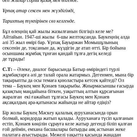
деп жылар сорлы қазақ мен өлгенде.
Ұрпақ атар сексен мен жүздігімді,
Тарихтың түкпірінен сөз келгенде.
Бұл өлеңнің қай жылы жазылғанын білгіңіз келе ме?
Айтайын. 1947-ші жылы 6-шы желтоқсанда. Баукеңнің алда
әлі 35 жыл өмірі бар. Ұрпақ Бауыржан Момышұлының
сексенін де, тоқсанын да, жүздігін де атап өтті. Бір бойына
осыншама жұмбақ тұнған қандай тұлға дегің келеді
де тұрады!
С.Т:
– Әлеке, диалог барысында Батыр өміріндегі түрлі
жұмбақтарға әлі де талай орала жатармыз. Дегенмен, мына бір
тақырыпты да осы темаға қиюластыра кетсек қайтеді? Ол
тема – Баукең мен Қонаев тақырыбы. Жиырмасыншы ғасырда
қазақтың маңдайына біткен, уақыттың алтын құрсағынан
жаралған екі ғажайып тұлғасы Баукең мен Қонаев
ақсақалдың ара-қатынасы жайында не айтар едіңіз?
Бір жолы Баукең Мәскеу қалалық ауруханасында орын
болмай, коридорда жатып қалады. Ауруханаға түсіп қалғанын
естіп, Қонаев көңілін сұрауға келе жатыр дегенді біліп қалған
ғой деймін, емхана басшылары батырды аяқ астынан жеке
палатаға ауыстырады. Межелі уақытта қасында жаңадан