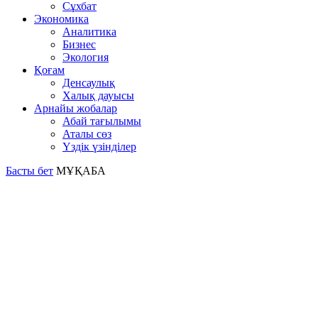
Сұхбат
Экономика
Аналитика
Бизнес
Экология
Қоғам
Денсаулық
Халық дауысы
Арнайы жобалар
Абай тағылымы
Аталы сөз
Үздік үзінділер
Басты бет
МҰҚАБА