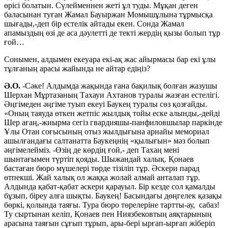
өрісі болатын. Сүлейменнен жеті ұл туды. Мұқан деген
баласынан туған Жамал Бауыржан Момышұлына тұрмысқа
шығады,-деп бір естелік айтады екен. Сонда Жамал
апамыздың өзі де аса дәулетті де текті жердің қызы болып тұр
ғой…
Сонымен, алдымен екеуара екі-ақ жас айырмасы бар екі ұлы
тұлғаның арасы жайында не айтар едіңіз?
Ә.О.
-Сәке! Алдымда жақында ғана бақилық болған жазушы
Шерхан Мұртазаның Тахауи Ахтанов туралы жазған естелігі.
Әңгімеден әңгіме туып екеуі Баукең туралы сөз қозғайды.
«Оның таяуда өткен жетпіс жылдық тойы еске алынды,-дейді
Шер ағаң,-жиырма сегіз гвардияшы-панфиловшылар паркінде
Ұлы Отан соғысының отыз жылдығына арнайы мемориал
ашылғандағы салтанатта Баукеңнің «қылығын» мәз болып
әңгімелейміз. -Өзің де көрдің ғой,- деп Тахаң мені
шынтағымен түртіп қояды. Шыжандай халық. Қонаев
бастаған бюро мүшелері төрде тізіліп тұр. Әскери парад
өтпекші. Жай халық ол жаққа жолай алмай анталап тұр.
Алдында қабат-қабат әскери қарауыл. Бір кезде сол қамалды
бұзып, біреу алға шықты. Баукең! Басындағы дөңгелек қазақы
бөркі, қолында таяғы. Тура бюро төрелеріне тартты-ау, сабаз!
Ту сыртынан келіп, Қонаев пен Ниязбековтың аяқтарының
арасына таяғын сұғып тұрып, ары-бері ырғап-ырғап жіберіп