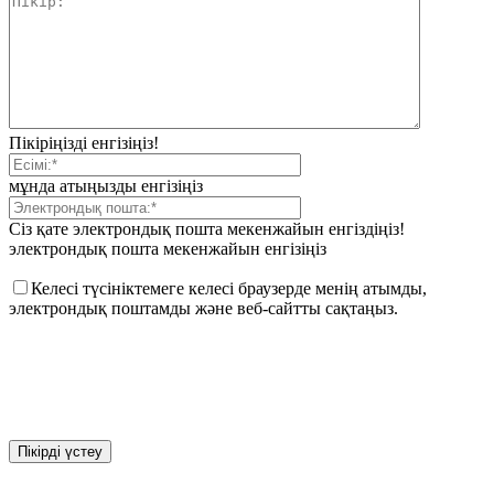
Пікіріңізді енгізіңіз!
мұнда атыңызды енгізіңіз
Сіз қате электрондық пошта мекенжайын енгіздіңіз!
электрондық пошта мекенжайын енгізіңіз
Келесі түсініктемеге келесі браузерде менің атымды,
электрондық поштамды және веб-сайтты сақтаңыз.