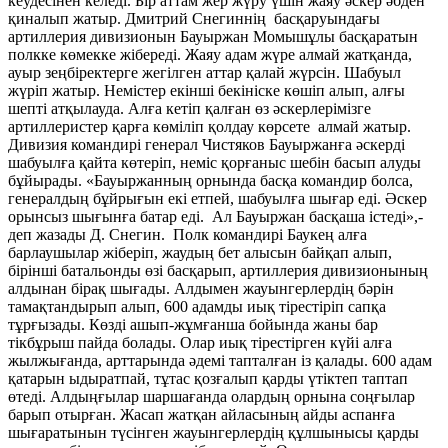
кеудесінен келеді. Бір аттам жер жүру үшін жаяу әскер әбден
қиналып жатыр. Дмитрий Снегиннің басқаруындағы
артиллерия дивизионын Бауыржан Момышұлы басқаратын
полкке көмекке жібереді. Жаяу адам жүре алмай жатқанда,
ауыр зеңбіректерге жегілген аттар қалай жүрсін. Шабуыл
жүріп жатыр. Немістер екінші бекініске көшіп алып, алғы
шепті атқылауда. Алға кетіп қалған өз әскерлерімізге
артиллеристер қарға көміліп қолдау көрсете алмай жатыр.
Дивизия командирі генерал Чистяков Бауыржанға әскерді
шабуылға қайта көтеріп, неміс қорғаныс шебін басып алуды
бұйырады. «Бауыржанның орнында басқа командир болса,
генералдың бұйрығын екі етпей, шабуылға шығар еді. Әскер
орынсыз шығынға батар еді. Ал Бауыржан басқаша істеді»,-
деп жазады Д. Снегин. Полк командирі Баукең алға
барлаушылар жіберіп, жаудың бет алысын байқап алып,
бірінші батальонды өзі басқарып, артиллерия дивизионының
алдынан бірақ шығады. Алдымен жауынгерлердің бәрін
тамақтандырып алып, 600 адамды иық тірестіріп сапқа
тұрғызады. Көзді ашып-жұмғанша бойында жаны бар
тікбұрыш пайда болады. Олар иық тірестірген күйі алға
жылжығанда, арттарында әдемі тапталған із қалады. 600 адам
қатарын ыдыратпай, тұтас қозғалып қарды үтіктеп таптап
өтеді. Алдыңғылар шаршағанда олардың орнына соңғылар
барып отырған. Жасап жатқан айласының айды аспанға
шығаратынын түсінген жауынгерлердің құлшынысы қарды