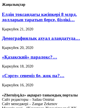
Жаңалықтар
Елдің тоқсандағы кәсіпкері 8 млрд.
долларын таратып берсе, біздікі…
Қыркүйек 21, 2020
Демографиялық ахуал алаңдатуда…
Қыркүйек 20, 2020
«Қазақский» парадокс?…
Қыркүйек 18, 2020
«Сэрге» сенеміз бе, жоқ па?…
Қыркүйек 16, 2020
Ауыл шаруашылығын
«Zheruiyq.kz» ақпарат-танымдық порталы
дамытпай, бәсекеге қабілетті
Сайт редакторы – Sailau Omirtai
Сайт менеджері – Zangar Zekenov
экономика құру мүмкін емес