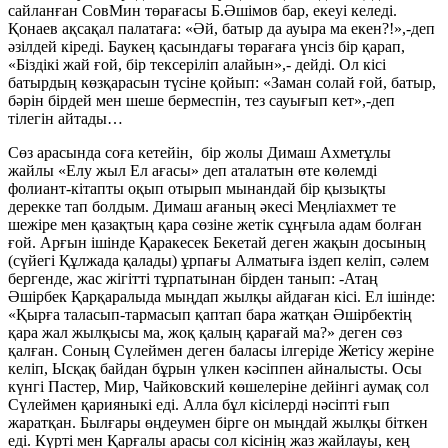
сайланған СовМин төрағасы Б.Әшімов бар, екеуі келеді.
Қонаев ақсақал палатаға: «Әй, батыр да ауыра ма екен?!»,-деп
әзілдей кіреді. Баукең қасындағы төрағаға үнсіз бір қарап,
«Біздікі жай ғой, бір тексеріліп алайын»,- дейді. Ол кісі
батырдың көзқарасын түсіне қойып: «Заман солай ғой, батыр,
бәрін бірдей мен шеше бермеспін, тез сауығып кет»,-деп
тілегін айтады…
Сөз арасында соға кетейін, бір жолы Димаш Ахметұлы
жайлы «Елу жыл Ел ағасы» деп аталатын өте көлемді
фолиант-кітапты оқып отырып мынандай бір қызықты
дерекке тап болдым. Димаш ағаның әкесі Меңліахмет те
шежіре мен қазақтың қара сөзіне жетік сұңғыла адам болған
ғой. Арғын ішінде Қаракесек Бекетай деген жақын досының
(сүйегі Құлжада қалады) ұрпағы Алматыға іздеп келіп, сәлем
бергенде, жас жігітті тұрпатынан бірден танып: -Атаң
Әшірбек Қарқаралыда мыңдап жылқы айдаған кісі. Ел ішінде:
«Қырға таласып-тармасып қаптап бара жатқан Әшірбектің
қара жал жылқысы ма, жоқ қалың қарағай ма?» деген сөз
қалған. Соның Сүлеймен деген баласы ілгеріде Жетісу жеріне
келіп, Ысқақ байдан бұрын үлкен кәсіппен айналысты. Осы
күнгі Пастер, Мир, Чайковский көшелеріне дейінгі аумақ сол
Сүлеймен қарияныкі еді. Алла бұл кісілерді нәсіпті ғып
жаратқан. Былғары өңдеумен бірге он мыңдай жылқы біткен
еді. Күрті мен Қарғалы арасы сол кісінің жаз жайлауы, кең