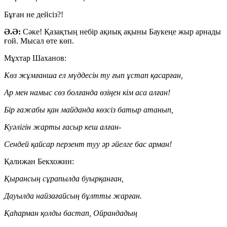
Бұған не дейсіз?!
Ә.Ә:
Сәке! Қазақтың небір ақиық ақыны Баукеңе жыр арнады
ғой. Мысал өте көп.
Мұхтар Шаханов:
Көз жұмғанша ел мүддесін ту ғып ұстап қасарған,
Ар мен намыс сөз болғанда өзіңен кім аса алған!
Бір ғажабы қан майданда көзсіз батыр атанып,
Куәлігін жарты ғасыр кеш алған-
Сендей қайсар перзент туу әр әйелге бас арман!
Қалижан Бекхожин:
Қырансың сұрапылда буырқанған,
Дауылда найзағайсың бұлтты жарған.
Қаһарман қолды бастап, Ойрандадың