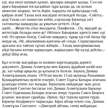
еді, ана екеуі шошып қалып, аралары ажырап қалды. Сол екі
араға Бауыржан өзі қасқайып тұра қалды да, оң қолын
шекесіне апарып, честь беріп, парадты өзі қабылдады ғой,
қайран ағам! Тахаң көзі жасаурап кеткендей болды. -Сөйтсе,-
деді Тахаң сәл тыныстан кейін,-сорлылар Баукеңді әлгі
салтанатқа шақыруды да ұмытып кетіпті. Әлде
әдейі… Жеңістің отыз жылдығы, Панфилов…Оу, мұндай да
жетесіздік болады екен-ау! Әйтпесе Бауыржан әдепсіз емес еді
ғой. Өз орнын біледі. Сыйлап шақырса, тұрар еді ғой басқа бір
жерде-ақ. Әй, айызымның қанғаны-ай сонда. Сирақтарының
арасына аса таяғын сұғып жіберіп…Тахаң шығармашылық
үйді басына көтере қарқылдап, жарқылдып бір күлді дейсің»,-
дейді Шер ағаң.
Бұл естелік жағдайды өз көзімен көргендердің деректі
документі. Димаш Ахметұлы мен Баукең әрдайым көзбе-көз
де, хат-хабар арқылы да қатынаста болған. Баукең Димаш
Ахметұлының атына 1970-ші жылы 13-ші ақпанда Рахымжан
Қошқарбаевтың ерлігін ескеріп, Совет Одағы Батыры атағына
ұсынуды өтініп хат жазады. Баукеңнің майдандас жан досы
Дмитрий Снегин бастаған топ Димаш Ахметұлына Баукеңе
Совет Одағының Батыры атағын әперу туралы Саяси Бюроға
ұсыныс жасауын сұрайды. Әрине, бұл туралы құпия түрде,
Баукеңе білдірмеуге тырысады. Біраз айлар өткен соң, Димаш
Ахметұлы Снегинге: -«Дмитрий айтшы, сенің майдандас