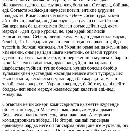
Жарақаттан денесінде сау жер жоқ болатын. Өте арық, бойшаң
еді. Соғыста жабысқан науқасы қозып, ентікпе ауруына
шалдықты. Комиссовать етілген. «Әкем соғыс туралы көп
айтпайтын, алайда,- деді жолаушы,- ең ауыр соғыс Степан
Бандераның бандиттерімен болған соғыс дейтін еді, әкем
марқұм»,-деп ауыр күрсінді де, ары қарай әңгімесін
жалғастырды. Себебі,- дейді әкем,- майдан даласында жауың
белгілі, тіпті ысқырып ұшып келе жатқан снарядтың қайда
түсетінін болжап жатасың. Ал Украина орманында жауыңның
кім екенін, оның қайдан шыға келетінін, сөйлесіп тұрған
адамның арамза, қаніпезер, қанішер екенінен мүлдем хабарың
жоқ. Кез келген ағаштың арасынан, үйдің шатырынан,
шарбақтың түбінен, түнде болсын, күндіз болсын бәрібір
зұлымдықпен қастандық жасайды немесе атып түсіреді. Бес
жыл соғыста, кескілескен ұрыстарда бір жарақат алмаған
талай асыл ерлер, сол Украина жерінде, бейбіт күндері шейіт
болды,- деп әкем марқұм жыламсырап қалатын еді,-деді
жолаушы.
Соғыстан кейін әскери комиссариатта қызметте жүргенде
ойламаған жерден Мәскеуге шақырып, әкемді алдымен
Бельгияға, одан келген соң тағы шақырып Австрияға
командировкаға жіберді. Не бітірді, қандай тапсырма
орындауға барды, неге ол тапсырма біздің әкейге жүктелді, біз
үшін құпия болып қалды. Тіс жарып ештеме айтпай кетті»-