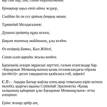
Бір сый бар, аға, саған тартылмаған.
Ұрпақтар аңыз етіп айта жүрер,
Сыйдан да он есе артық даңқың маған.
Тұманбай Молдағалиев:
Дүниені ерліктің нұры кезген,
Бақыт таптың майданнан, ұлы кезден.
Өз кезіңнің Баяны, Қыз Жібегі,
Саған ылғи қарады жылы көзбен.
Баукеңнің әскери мұрасын зерттеп, ғалым атанғандар бар.
«Бауыржан Момышұлының қазақ поэзиясындағы образы
(келбеті)» деген тақырыпты қазбаласа ғой, шіркін!
С.Т:
– Ақыры Батыр жайлы өлең-жыр темасына кіріп кеткен
екенбіз, қырғыз ақыны Сүйінбай Эралиевтің «Қазақ
халқының қаһарман ұлы Бауыржан Момышұлына» атты
өлеңінен:
Еріне жағар әрбір ат,