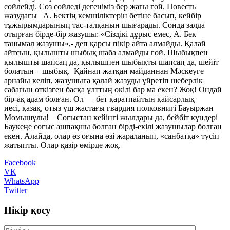
сөйлейді. Сөз сөйледі дегеніміз бер жағы ғой. Повесть
жазудағы А. Бектің кемшіліктерін бетіне басып, кейбір
тұжырымдарының тас-талқанын шығарады. Сонда залда
отырған бірде-бір жазушы: «Сіздікі дұрыс емес, А. Бек
танымал жазушы»,- деп қарсы пікір айта алмайды. Қалай
айтсын, қылышты шыбық шаба алмайды ғой. Шыбықпен
қылышты шапсаң да, қылышпен шыбықты шапсаң да, шейіт
болатын – шыбық. Қайнап жатқан майданнан Мәскеуге
арнайы келіп, жазушыға қалай жазуды үйретіп шеберлік
сабағын өткізген басқа ұлттың өкілі бар ма екен? Жоқ! Ондай
бір-ақ адам болған. Ол — бет қаратпайтын қайсарлық
иесі, қазақ, отыз үш жастағы гвардия полковнигі Бауыржан
Момышұлы! Соғыстан кейінгі жылдары да, бейбіт күндері
Баукеңе соғыс ашпақшы болған бірді-екілі жазушылар болған
екен. Алайда, олар өз оғына өзі жараланып, «санбатқа» түсіп
жатыпты. Олар қазір өмірде жоқ.
Facebook
VK
WhatsApp
Twitter
Пікір қосу