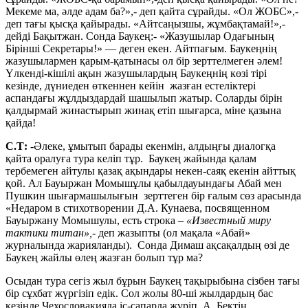
Мекеме ма, әлде адам ба?»,- деп қайта сұрайды. «Ол ЖОБС»,-
деп тағы қысқа қайырады. «Айтсаңызшы, жұмбақтамай!»,-
дейді Бақытжан. Сонда Баукең:- «Жазушылар Одағының
Бірінші Секретары!» — деген екен. Айтпағым. Баукеңнің
жазушылармен қарым-қатынасы ол бір зерттелмеген әлем!
Үлкенді-кішілі ақын жазушылардың Баукеңнің көзі тірі
кезінде, дүниеден өткеннен кейін жазған естеліктері
аспандағы жұлдыздардай шашылып жатыр. Соларды бірін
қалдырмай жинастырып жинақ етіп шығарса, міне қазына
қайда!
С.Т:
-Әлеке, ұмытып барады екенмін, алдыңғы диалогқа
қайта оралуға тура келіп тұр. Баукең жайында қалам
тербемеген айтулы қазақ ақындары некен-саяқ екенін айттық
қой. Ал Бауыржан Момышұлы қабылдауындағы Абай мен
Пушкин шығармашылығын зерттеген бір ғалым сөз арасында
«Недаром в стихотворении Д.А. Кунаева, посвященном
Бауыржану Момышулы, есть строка –
«Известный миру
тактики титан»,-
деп жазыпты (ол мақала «Абай»
журналында жарияланды).
Сонда Димаш ақсақалдың өзі де
Баукең жайлы өлең жазған болып тұр ма?
Осыдан тура сегіз жыл бұрын Баукең тақырыбына сізбен тағы
бір сұхбат жүргізіп едік. Сол жолы 80-ші жылдардың бас
кезінде Чехословакияда іс-сапарда жүріп, А. Бектің