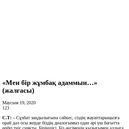
«Мен бір жұмбақ адаммын…»
(жалғасы)
Маусым 19, 2020
123
С.Т:
– Сұхбат заңдылығына сәйкес, сіздің жауаптарыңызға
орай дәл осы жерде біздің диалогымыз одан әрі үш бағытта
өрбуі тиіс сияқты. Біріншісі. Біз әңгіменің қызығымен алдыға