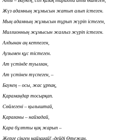
Аты – Баукең, сол қазақ тарихта аты өшпеген,
Жүз адамның жұмысын жатып алып істеген.
Мың адамның жұмысын тұрып жүріп істеген,
Миллионның жұмысын жалғыз жүріп істеген.
Алдынан аң кетпеген,
Аузымен құс тістеген.
Ат үстінде туылған,
Ат үстінен түспеген, –
Баукең – осы, жас ұрпақ,
Қарамаңдар тосырқап.
Сөйлегені – қылыштай,
Қарағаны – найзадай,
Қара бұлтты қақ жарып –
Жерге сіңген найзағай!,-дейді Өтежан.