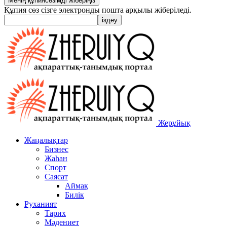
Құпия сөз сізге электронды пошта арқылы жіберіледі.
Жерұйық
Жаңалықтар
Бизнес
Жаһан
Спорт
Саясат
Аймақ
Билік
Руханият
Тарих
Мәдениет