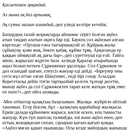
Қасиетімен әрқандай.
Ал мына ақ боз арғымақ,
Ақ сүтке малып алғандай
,-деп үзінді келтіре кетейік.
Батырдың талай жорықтарда айнымас серігі болған ақбоз
атын таңдап алатын оқиға бар еді. Баукең сол ақбозын алғаш
көргенде: «Орташа ғана тығыршықтай ат. Құйрық-жалы
сұйықтау, қоян жақ, бөкен қабақ, құйма тұяқ. Арқасында ер
қаққан оймақтай ақ дағы бар»,-деп суреттеуші еді ғой. Тайға
мініп, жарысып жүрген бала кезінде Қаратау атырабында
аңыз болып кеткен Сұркөжекке ұқсатады. Сол Сұркөжек те
дәл осындай шағын, елеусіз жануар еді дейді. «Біреулер оны
сегіз жүз аттан озған Шаңтимес, енді бірі сонау Асылдан
Керегетасқа дейін тізгін тартқызбай келген тұлпар десетін,
мынау ақбоз да сол Сұркөжектен тарап келе жатқан тұяқ емес
пе екен?»,-деп ойға шомады.
-Мен атбаптар қазақтың баласымын. Жылқы жүйрігін айтпай
танимын. Егер білсем, бұл – қазақтың қарабайыр жылқысы.
Еркін далада құйынмен жарыса, көсіле өскен, кең тынысты
жануар. Күн-түн шапсаң талмайды, өзі және ақбоз екен,-деп
аттың жонарқасын сипап, сауырын қағып-қағып қояды.
«Ақбоз маған қарап оқыранды. Осы кезде майордың жанында