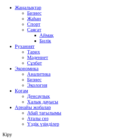
Жаңалықтар
Бизнес
Жаһан
Спорт
Саясат
Аймақ
Билік
Руханият
Тарих
Мәдениет
Сұхбат
Экономика
Аналитика
Бизнес
Экология
Қоғам
Денсаулық
Халық дауысы
Арнайы жобалар
Абай тағылымы
Аталы сөз
Үздік үзінділер
Кіру