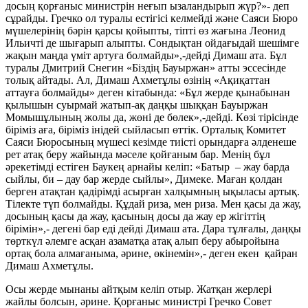
досың қорғаныс министрін неғып ызаландырып жүр?»- деп
сұрайды. Гречко ол туралы естігісі келмейді және Саяси Бюро
мүшелерінің бәрін қарсы қойыпты, тіпті өз жағына Леонид
Ильичті де шығарып алыпты. Сондықтан ойдағыдай шешімге
жақын маңда үміт артуға болмайды»,-дейді Димаш ата. Бұл
туралы Дмитрий Снегин «Біздің Бауыржан» атты эссесінде
толық айтады. Ал, Димаш Ахметұлы өзінің «Ақиқаттан
аттауға болмайды» деген кітабында: «Бұл жерде қынабынан
қылышын суырмай жатып-ақ даңқы шыққан Бауыржан
Момышұлының жолы да, жөні де бөлек»,-дейді. Көзі тірісінде
біріміз аға, біріміз інідей сыйласып өттік. Орталық Комитет
Саяси Бюросының мүшесі кезімде тиісті орындарға әлденеше
рет атақ беру жайында мәселе қойғаным бар. Менің бұл
әрекетімді естіген Баукең арнайы келіп: «Батыр – жау барда
сыйлы, би – дау бар жерде сыйлы», Димеке. Маған қолдан
берген атақтан қадірімді асырған халқымның ықыласы артық.
Тілекте түп болмайды. Құдай риза, мен риза. Мен қасы да жау,
досының қасы да жау, қасының досы да жау ер жігіттің
бірімін»,- дегені бар еді дейді Димаш ата. Дара тұлғалы, даңқы
төрткүл әлемге асқан азаматқа атақ алып беру абыройына
ортақ бола алмағаныма, әрине, өкінемін»,- деген екен қайран
Димаш Ахметұлы.
Осы жерде мынаны айтқым келіп отыр. Жатқан жерлері
жайлы болсын, әрине. Қорғаныс министрі Гречко Совет