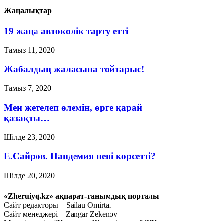
Жаңалықтар
19 жаңа автокөлік тарту етті
Тамыз 11, 2020
Жабалдың жаласына тойтарыс!
Тамыз 7, 2020
Мен жетелеп өлемін, өрге қарай
қазақты…
Шілде 23, 2020
Е.Сайров. Пандемия нені көрсетті?
Шілде 20, 2020
«Мен бір жұмбақ адаммын…»
«Zheruiyq.kz» ақпарат-танымдық порталы
(жалғасы)
Сайт редакторы – Sailau Omirtai
Сайт менеджері – Zangar Zekenov