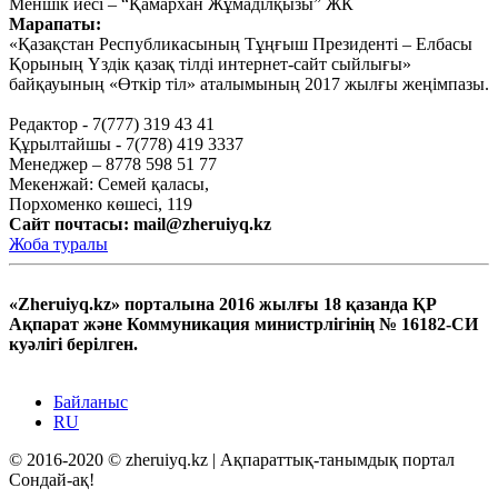
Меншік иесі – “Қамархан Жұмаділқызы” ЖК
Маусым 25, 2020
Марапаты:
Тағы оқу
«Қазақстан Республикасының Тұңғыш Президенті – Елбасы
Қорының Үздік қазақ тілді интернет-сайт сыйлығы»
байқауының «Өткір тіл» аталымының 2017 жылғы жеңімпазы.
Редактор - 7(777) 319 43 41
Құрылтайшы - 7(778) 419 3337
Менеджер – 8778 598 51 77
Мекенжай: Семей қаласы,
Порхоменко көшесі, 119
Сайт почтасы:
mail@zheruiyq.kz
Жоба туралы
«Zheruiyq.kz» порталына 2016 жылғы 18 қазанда ҚР
Ақпарат және Коммуникация министрлігінің № 16182-СИ
куәлігі берілген.
Байланыс
RU
© 2016-2020 © zheruiyq.kz | Ақпараттық-танымдық портал
Сондай-ақ!