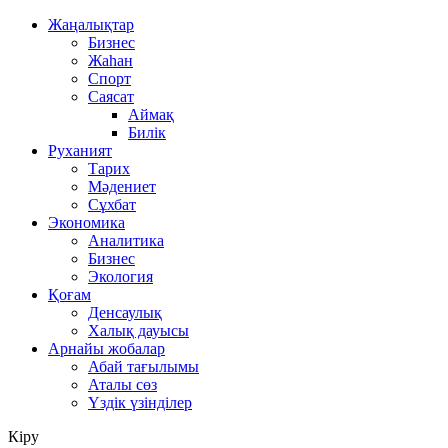
Жаңалықтар
Бизнес
Жаһан
Спорт
Саясат
Аймақ
Билік
Руханият
Тарих
Мәдениет
Сұхбат
Экономика
Аналитика
Бизнес
Экология
Қоғам
Денсаулық
Халық дауысы
Арнайы жобалар
Абай тағылымы
Аталы сөз
Үздік үзінділер
Кіру