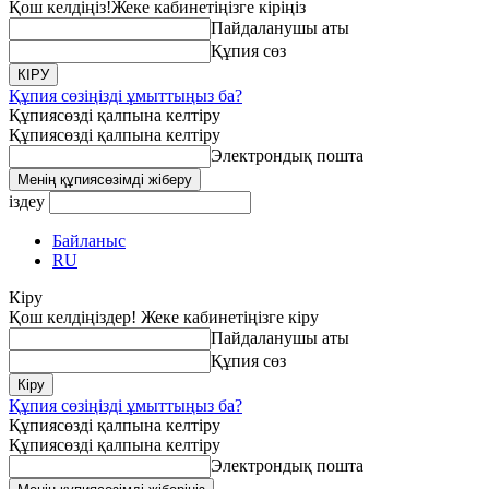
Қош келдіңіз!
Жеке кабинетіңізге кіріңіз
Пайдаланушы аты
Құпия сөз
Құпия сөзіңізді ұмыттыңыз ба?
Құпиясөзді қалпына келтіру
Құпиясөзді қалпына келтіру
Электрондық пошта
іздеу
Байланыс
RU
Кіру
Қош келдіңіздер! Жеке кабинетіңізге кіру
Пайдаланушы аты
Құпия сөз
Құпия сөзіңізді ұмыттыңыз ба?
Құпиясөзді қалпына келтіру
Құпиясөзді қалпына келтіру
Электрондық пошта