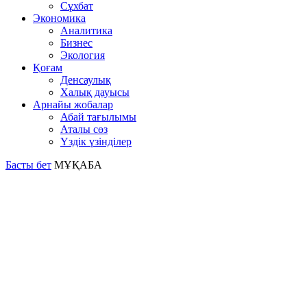
Сұхбат
Экономика
Аналитика
Бизнес
Экология
Қоғам
Денсаулық
Халық дауысы
Арнайы жобалар
Абай тағылымы
Аталы сөз
Үздік үзінділер
Басты бет
МҰҚАБА