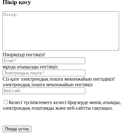
Пікір қосу
Пікіріңізді енгізіңіз!
мұнда атыңызды енгізіңіз
Сіз қате электрондық пошта мекенжайын енгіздіңіз!
электрондық пошта мекенжайын енгізіңіз
Келесі түсініктемеге келесі браузерде менің атымды,
электрондық поштамды және веб-сайтты сақтаңыз.