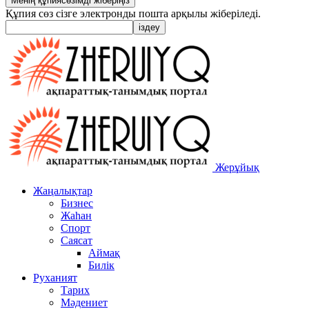
Құпия сөз сізге электронды пошта арқылы жіберіледі.
Жерұйық
Жаңалықтар
Бизнес
Жаһан
Спорт
Саясат
Аймақ
Билік
Руханият
Тарих
Мәдениет