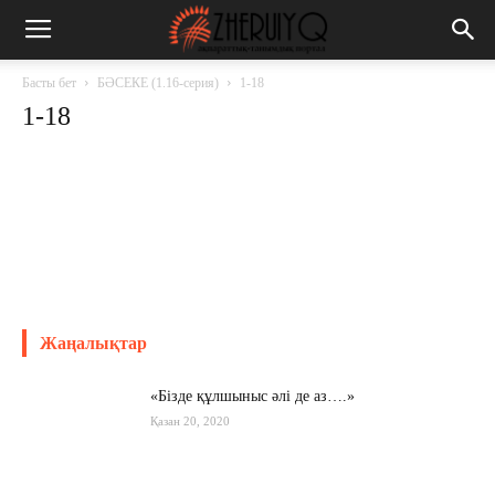
Басты бет
БӘСЕКЕ (1.16-серия)
1-18
1-18
Жаңалықтар
«Бізде құлшыныс әлі де аз….»
Қазан 20, 2020