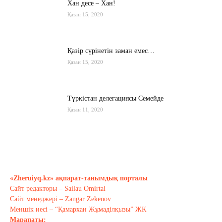
Хан десе – Хан!
Қазан 15, 2020
Қазір сүрінетін заман емес…
Қазан 15, 2020
Түркістан делегациясы Семейде
Қазан 11, 2020
Қырғызстан: сарапшылар тоқтамы
қандай?
Қазан 10, 2020
«Zheruiyq.kz» ақпарат-танымдық порталы
Сайт редакторы – Sailau Omirtai
Тағы оқу
Сайт менеджері – Zangar Zekenov
Меншік иесі – “Қамархан Жұмаділқызы” ЖК
Марапаты: