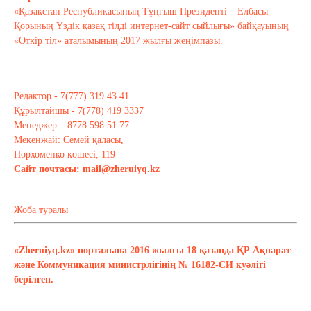
«Қазақстан Республикасының Тұңғыш Президенті – Елбасы
Қорының Үздік қазақ тілді интернет-сайт сыйлығы» байқауының
«Өткір тіл» аталымының 2017 жылғы жеңімпазы.
Редактор - 7(777) 319 43 41
Құрылтайшы - 7(778) 419 3337
Менеджер – 8778 598 51 77
Мекенжай: Семей қаласы,
Порхоменко көшесі, 119
Сайт почтасы:
mail@zheruiyq.kz
Жоба туралы
«Zheruiyq.kz» порталына 2016 жылғы 18 қазанда ҚР Ақпарат
және Коммуникация министрлігінің № 16182-СИ куәлігі
берілген.