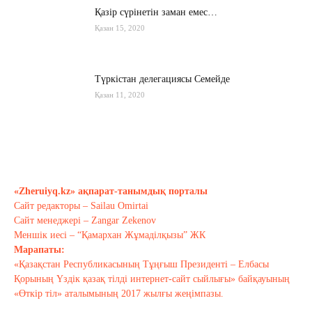
Қазір сүрінетін заман емес…
Қазан 15, 2020
Түркістан делегациясы Семейде
Қазан 11, 2020
Қырғызстан: сарапшылар тоқтамы
қандай?
Қазан 10, 2020
«Zheruiyq.kz» ақпарат-танымдық порталы
Сайт редакторы – Sailau Omirtai
Тағы оқу
Сайт менеджері – Zangar Zekenov
Меншік иесі – “Қамархан Жұмаділқызы” ЖК
Марапаты:
«Қазақстан Республикасының Тұңғыш Президенті – Елбасы
Қорының Үздік қазақ тілді интернет-сайт сыйлығы» байқауының
«Өткір тіл» аталымының 2017 жылғы жеңімпазы.