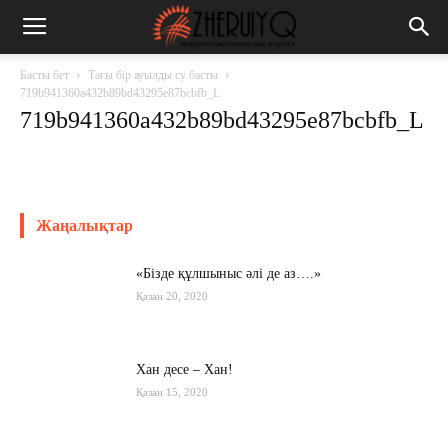
Басты бет
Тағы бір ауылды су басты
719b941360a432b89bd43295e87bcbfb_L
719b941360a432b89bd43295e87bcbfb_L
Жаңалықтар
«Бізде құлшыныс әлі де аз….»
Қазан 20, 2020
Хан десе – Хан!
Қазан 15, 2020