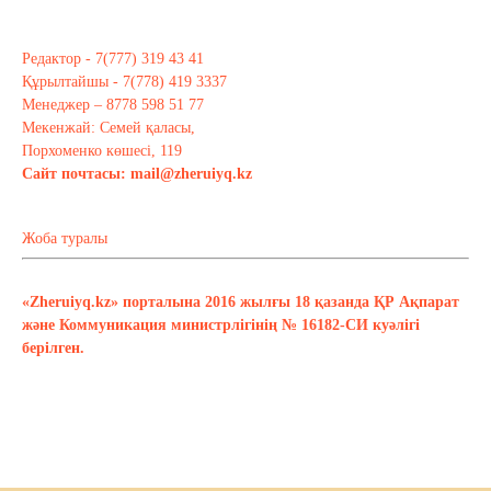
Редактор - 7(777) 319 43 41
Құрылтайшы - 7(778) 419 3337
Менеджер – 8778 598 51 77
Мекенжай: Семей қаласы,
Порхоменко көшесі, 119
Сайт почтасы:
mail@zheruiyq.kz
Жоба туралы
«Zheruiyq.kz» порталына 2016 жылғы 18 қазанда ҚР Ақпарат
және Коммуникация министрлігінің № 16182-СИ куәлігі
берілген.