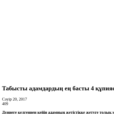
Табысты адамдардың ең басты 4 құпия
Сәуір 20, 2017
409
Дүниеге келгеннен кейін адамның жетістікке жетуге толық м