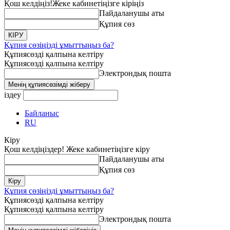
Қош келдіңіз!
Жеке кабинетіңізге кіріңіз
Пайдаланушы аты
Құпия сөз
Құпия сөзіңізді ұмыттыңыз ба?
Құпиясөзді қалпына келтіру
Құпиясөзді қалпына келтіру
Электрондық пошта
іздеу
Байланыс
RU
Кіру
Қош келдіңіздер! Жеке кабинетіңізге кіру
Пайдаланушы аты
Құпия сөз
Құпия сөзіңізді ұмыттыңыз ба?
Құпиясөзді қалпына келтіру
Құпиясөзді қалпына келтіру
Электрондық пошта