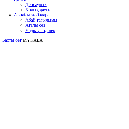
Денсаулық
Халық дауысы
Арнайы жобалар
Абай тағылымы
Аталы сөз
Үздік үзінділер
Басты бет
МҰҚАБА