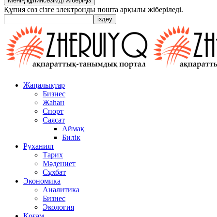
Құпия сөз сізге электронды пошта арқылы жіберіледі.
Жаңалықтар
Бизнес
Жаһан
Спорт
Саясат
Аймақ
Билік
Руханият
Тарих
Мәдениет
Сұхбат
Экономика
Аналитика
Бизнес
Экология
Қоғам