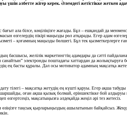
шін әлбетте жігер керек. Әлемдегі жетістікке жеткен ада
с бағыт ала білсе, көңіліңізге жағады. Бұл – ешқандай да менменс
масын өзгелердің пікірі маңызды рөл атқарады. Егер адам өзгелер
 қызметі – қоғамның маңызды бөлшегі. Бұл тек қызметкерлерге ға
ың басшысы, желілік маркетингтің адамдары да сәтті пайдаланад
ұнды санайтын” электронды поштадағы хаттардан да жолықтыруға
дің ең басты құралы. Дәл осы мотиватор адамның мақсатқа жете бі
дату тілегі – мақсатқа жетудің ең күшті қаруы. Егер ақша табуд
үні шаршайды, оған ақша қызық болмай, еріншектікке бой алдыруы
деп өзгертсеңіз, мақсатыңызға әлдеқайда жеңіл әрі тез жетесіз.
ын өзіңізге таңсық қырларыңыздың ашылатынын байқайсыз. Жеңу
мкін.