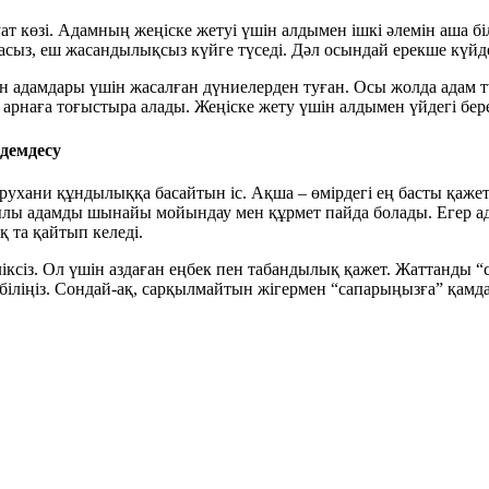
қуат көзі. Адамның жеңіске жетуі үшін алдымен ішкі әлемін аша 
ыз, еш жасандылықсыз күйге түседі. Дәл осындай ерекше күйде 
н адамдары үшін жасалған дүниелерден туған. Осы жолда адам т
рнаға тоғыстыра алады. Жеңіске жету үшін алдымен үйдегі береке
демдесу
н, рухани құндылыққа басайтын іс. Ақша – өмірдегі ең басты қаж
қылы адамды шынайы мойындау мен құрмет пайда болады. Егер ад
 та қайтып келеді.
ксіз. Ол үшін аздаған еңбек пен табандылық қажет. Жаттанды “сұ
біліңіз. Сондай-ақ, сарқылмайтын жігермен “сапарыңызға” қамд