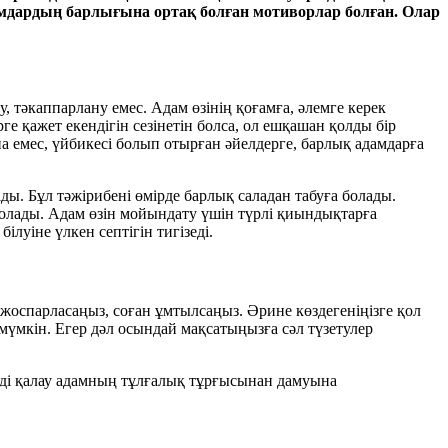
мдардың барлығына ортақ болған мотиворлар болған. Олар
у, тәкаппарлану емес. Адам өзінің қоғамға, әлемге керек
ге қажет екендігін сезінетін болса, ол ешқашан қолды бір
на емес, үйбикесі болып отырған әйелдерге, барлық адамдарға
ы. Бұл тәжірибені өмірде барлық саладан табуға болады.
 болады. Адам өзін мойындату үшін түрлі қиындықтарға
луіне үлкен септігін тигізеді.
ы жоспарласаңыз, соған ұмтылсаңыз. Әрине көздегеніңізге қол
 мүмкін. Егер дәл осындай мақсатыңызға сәл түзетулер
ді қалау адамның тұлғалық тұрғысынан дамуына