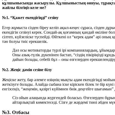
құлшынысында жасырулы. Құлшыныстың оянуы, тұрақтауы ү
жайлы білгіңіз келе ме?
№1. “Қажет екендігіңді” сезіну
Егер жұмыста сізден біреу келіп ақыл-кеңес сұраса, сізден дұры
екендігін сезінуі керек. Сондай-ақ қоғамның қандай өкіліне бол
сілтеп, күйзеліске түспейді. Өйткені ол “керек адам” әрі оның
тән болуы тиіс ерекшелік.
Дәл осы мотиваторды түрлі ірі компаниялардың, ұйымдард
Оны азық-түлік дүкенінен бастап, “сіздің пікіріңізді қ
дайын болады, себебі бұл – оны өзгелерден ерекшелендіру
№2. Жеңіс дәмін сезіне білу
Жеңіске жету, бар әлемге өзіңнің мықты адам екендігіңді мойын
жеткізуге болады. Алайда сыбана іске кіріскен білек те бір к
енгізсеңіз, “жеңемін, қазіргі күйімнен биік деңгейге шығамын” 
Сіз ойын алаңында жүргендей боласыз. Өзгелерден бұр
айтарлықтай көмектеседі. Сізге де жәрдемі тиюі әбден мү
№3. Отбасы