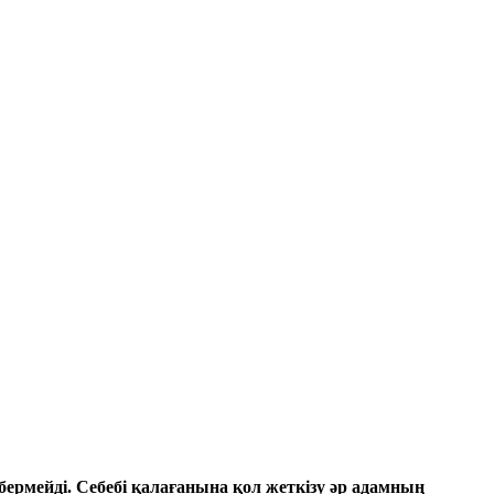
бермейді. Себебі қалағанына қол жеткізу әр адамның