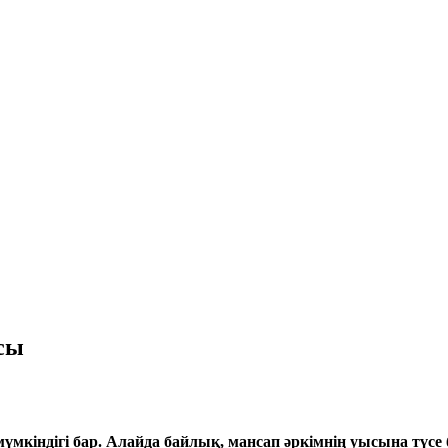
сы
үмкіндігі бар. Алайда байлық, мансап әркімнің уысына түсе 