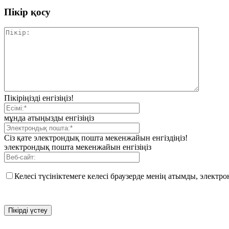
Пікір қосу
Пікіріңізді енгізіңіз!
мұнда атыңызды енгізіңіз
Сіз қате электрондық пошта мекенжайын енгіздіңіз!
электрондық пошта мекенжайын енгізіңіз
Келесі түсініктемеге келесі браузерде менің атымды, элект