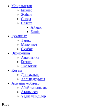
Жаңалықтар
Бизнес
Жаһан
Спорт
Саясат
Аймақ
Билік
Руханият
Тарих
Мәдениет
Сұхбат
Экономика
Аналитика
Бизнес
Экология
Қоғам
Денсаулық
Халық дауысы
Арнайы жобалар
Абай тағылымы
Аталы сөз
Үздік үзінділер
Кіру