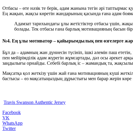
Отбасы – өте нәзік те берік, адам жанына тегін әрі таптырмас 
Ең жақын, жақсы көретін жандарының қасында ғана адам боямас
Адамзат тарихындағы ұлы жетістіктер отбасы үшін, жақы
болады. Тек отбасы ғана барлық мотивацияның басын бір а
№4. Ең ұлы мотиватор – қайырымдылық пен өзгелерге жәр
Бұл да – адамның жан дүниесін түсініп, ішкі әлемін паш ететі
пен мейірімділік адам жүрегін жұмсартады, дәл осы әрекет ар
заңдылығы орнайды. Себебі барлық іс – жамандық та, жақсылық
Мақсатқа қол жеткізу үшін жай ғана мотивацияның күші жеткілі
бастысы – өз мақсатыңыздың дұрыстығы мен барар жерін көре 
Travis Swanson Authentic Jersey
Facebook
VK
WhatsApp
Twitter