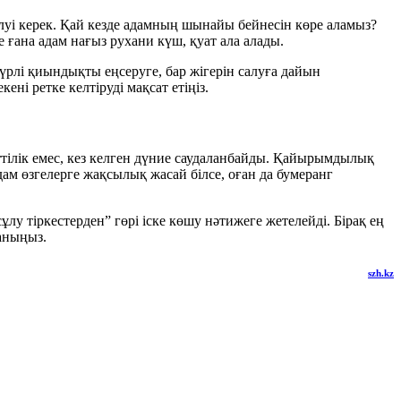
білуі керек. Қай кезде адамның шынайы бейнесін көре аламыз?
ғана адам нағыз рухани күш, қуат ала алады.
үрлі қиындықты еңсеруге, бар жігерін салуға дайын
ні ретке келтіруді мақсат етіңіз.
еттілік емес, кез келген дүние саудаланбайды. Қайырымдылық
ам өзгелерге жақсылық жасай білсе, оған да бумеранг
лу тіркестерден” гөрі іске көшу нәтижеге жетелейді. Бірақ ең
аныңыз.
szh.kz