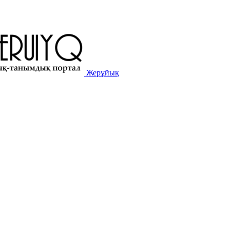
Жерұйық