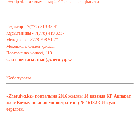
«Өткір тіл» аталымының 2017 жылғы жеңімпазы.
Редактор - 7(777) 319 43 41
Құрылтайшы - 7(778) 419 3337
Менеджер – 8778 598 51 77
Мекенжай: Семей қаласы,
Порхоменко көшесі, 119
Сайт почтасы:
mail@zheruiyq.kz
Жоба туралы
«Zheruiyq.kz» порталына 2016 жылғы 18 қазанда ҚР Ақпарат
және Коммуникация министрлігінің № 16182-СИ куәлігі
берілген.