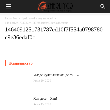
Басты бет
Ертіс өзені ернеуіне келді
1464091251731787ed10f7f554a0798780c9e36edaf0c
1464091251731787ed10f7f554a0798780
c9e36edaf0c
Жаңалықтар
«Бізде құлшыныс әлі де аз….»
Қазан 20, 2020
Хан десе – Хан!
Қазан 15, 2020