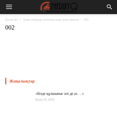
Басты бет
Адам өмірінде кітаптың алар орны ерекше
002
002
Жаңалықтар
«Бізде құлшыныс әлі де аз….»
Қазан 20, 2020