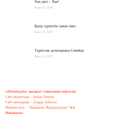
Хан десе – Хан!
Қазан 15, 2020
Қазір сүрінетін заман емес…
Қазан 15, 2020
Түркістан делегациясы Семейде
Қазан 11, 2020
Қырғызстан: сарапшылар тоқтамы
қандай?
Қазан 10, 2020
«Zheruiyq.kz» ақпарат-танымдық порталы
Сайт редакторы – Sailau Omirtai
Тағы оқу
Сайт менеджері – Zangar Zekenov
Меншік иесі – “Қамархан Жұмаділқызы” ЖК
Марапаты: