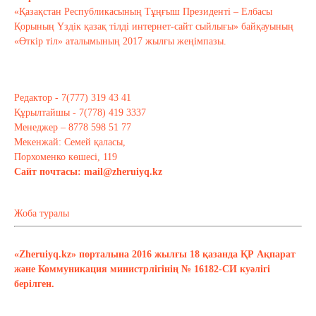
«Қазақстан Республикасының Тұңғыш Президенті – Елбасы
Қорының Үздік қазақ тілді интернет-сайт сыйлығы» байқауының
«Өткір тіл» аталымының 2017 жылғы жеңімпазы.
Редактор - 7(777) 319 43 41
Құрылтайшы - 7(778) 419 3337
Менеджер – 8778 598 51 77
Мекенжай: Семей қаласы,
Порхоменко көшесі, 119
Сайт почтасы:
mail@zheruiyq.kz
Жоба туралы
«Zheruiyq.kz» порталына 2016 жылғы 18 қазанда ҚР Ақпарат
және Коммуникация министрлігінің № 16182-СИ куәлігі
берілген.