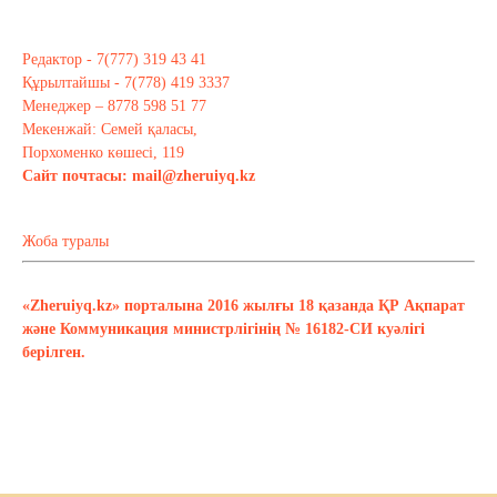
Редактор - 7(777) 319 43 41
Құрылтайшы - 7(778) 419 3337
Менеджер – 8778 598 51 77
Мекенжай: Семей қаласы,
Порхоменко көшесі, 119
Сайт почтасы:
mail@zheruiyq.kz
Жоба туралы
«Zheruiyq.kz» порталына 2016 жылғы 18 қазанда ҚР Ақпарат
және Коммуникация министрлігінің № 16182-СИ куәлігі
берілген.