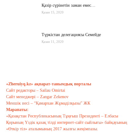
Қазір сүрінетін заман емес…
Қазан 15, 2020
Түркістан делегациясы Семейде
Қазан 11, 2020
Қырғызстан: сарапшылар тоқтамы
қандай?
Қазан 10, 2020
«Zheruiyq.kz» ақпарат-танымдық порталы
Сайт редакторы – Sailau Omirtai
Тағы оқу
Сайт менеджері – Zangar Zekenov
Меншік иесі – “Қамархан Жұмаділқызы” ЖК
Марапаты:
«Қазақстан Республикасының Тұңғыш Президенті – Елбасы
Қорының Үздік қазақ тілді интернет-сайт сыйлығы» байқауының
«Өткір тіл» аталымының 2017 жылғы жеңімпазы.