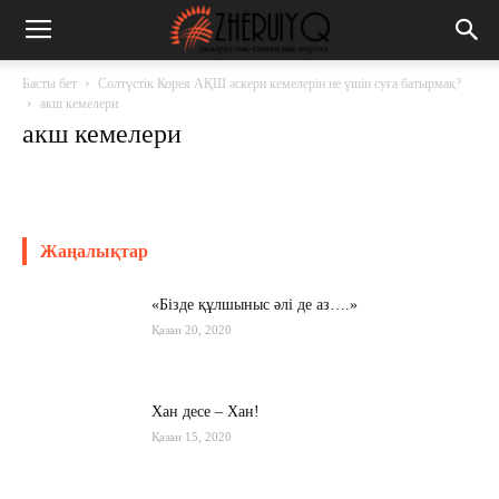
Басты бет
Солтүстік Корея АҚШ әскери кемелерін не үшін суға батырмақ?
акш кемелери
акш кемелери
Жаңалықтар
«Бізде құлшыныс әлі де аз….»
Қазан 20, 2020
Хан десе – Хан!
Қазан 15, 2020