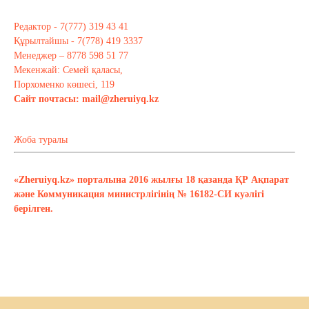
Редактор - 7(777) 319 43 41
Құрылтайшы - 7(778) 419 3337
Менеджер – 8778 598 51 77
Мекенжай: Семей қаласы,
Порхоменко көшесі, 119
Сайт почтасы:
mail@zheruiyq.kz
Жоба туралы
«Zheruiyq.kz» порталына 2016 жылғы 18 қазанда ҚР Ақпарат
және Коммуникация министрлігінің № 16182-СИ куәлігі
берілген.