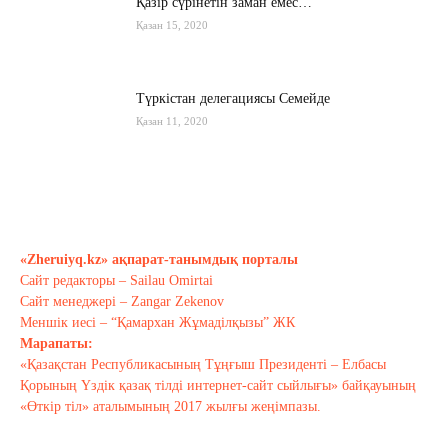
Қазір сүрінетін заман емес…
Қазан 15, 2020
Түркістан делегациясы Семейде
Қазан 11, 2020
Қырғызстан: сарапшылар тоқтамы
қандай?
Қазан 10, 2020
«Zheruiyq.kz» ақпарат-танымдық порталы
Сайт редакторы – Sailau Omirtai
Тағы оқу
Сайт менеджері – Zangar Zekenov
Меншік иесі – “Қамархан Жұмаділқызы” ЖК
Марапаты:
«Қазақстан Республикасының Тұңғыш Президенті – Елбасы
Қорының Үздік қазақ тілді интернет-сайт сыйлығы» байқауының
«Өткір тіл» аталымының 2017 жылғы жеңімпазы.