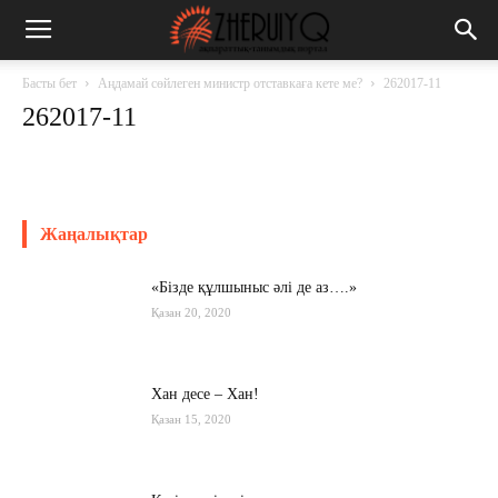
Басты бет
Аңдамай сөйлеген министр отставкаға кете ме?
262017-11
262017-11
Жаңалықтар
«Бізде құлшыныс әлі де аз….»
Қазан 20, 2020
Хан десе – Хан!
Қазан 15, 2020