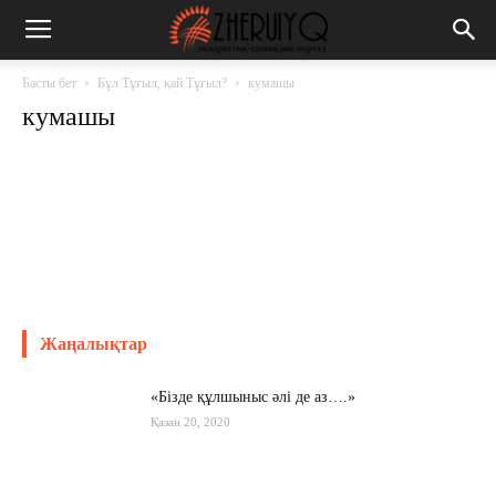
Басты бет
Бұл Тұғыл, қай Тұғыл?
кумашы
кумашы
Жаңалықтар
«Бізде құлшыныс әлі де аз….»
Қазан 20, 2020