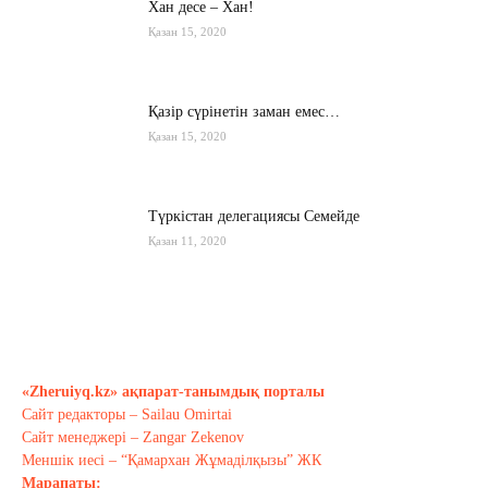
Хан десе – Хан!
Қазан 15, 2020
Қазір сүрінетін заман емес…
Қазан 15, 2020
Түркістан делегациясы Семейде
Қазан 11, 2020
Қырғызстан: сарапшылар тоқтамы
қандай?
Қазан 10, 2020
«Zheruiyq.kz» ақпарат-танымдық порталы
Сайт редакторы – Sailau Omirtai
Тағы оқу
Сайт менеджері – Zangar Zekenov
Меншік иесі – “Қамархан Жұмаділқызы” ЖК
Марапаты: