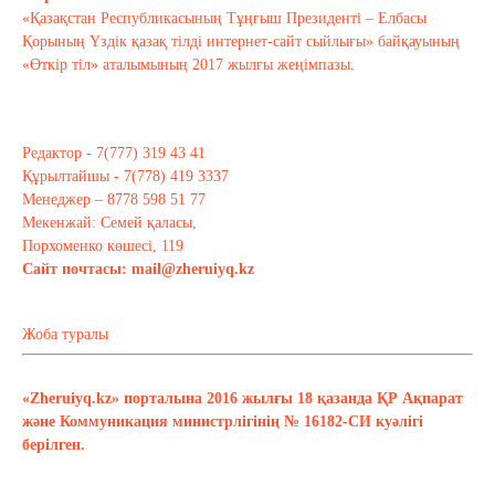
«Қазақстан Республикасының Тұңғыш Президенті – Елбасы
Қорының Үздік қазақ тілді интернет-сайт сыйлығы» байқауының
«Өткір тіл» аталымының 2017 жылғы жеңімпазы.
Редактор - 7(777) 319 43 41
Құрылтайшы - 7(778) 419 3337
Менеджер – 8778 598 51 77
Мекенжай: Семей қаласы,
Порхоменко көшесі, 119
Сайт почтасы:
mail@zheruiyq.kz
Жоба туралы
«Zheruiyq.kz» порталына 2016 жылғы 18 қазанда ҚР Ақпарат
және Коммуникация министрлігінің № 16182-СИ куәлігі
берілген.