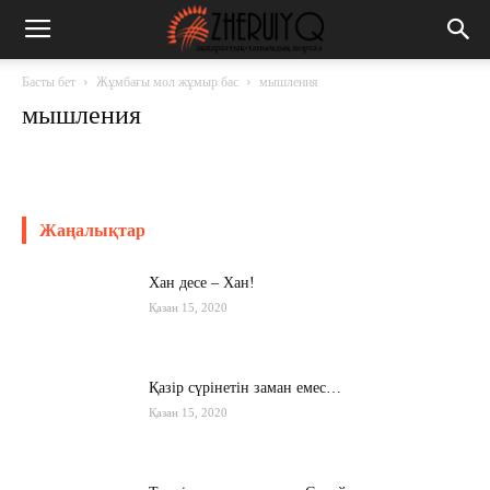
Басты бет
Жұмбағы мол жұмыр бас
мышления
мышления
Жаңалықтар
Хан десе – Хан!
Қазан 15, 2020
Қазір сүрінетін заман емес…
Қазан 15, 2020