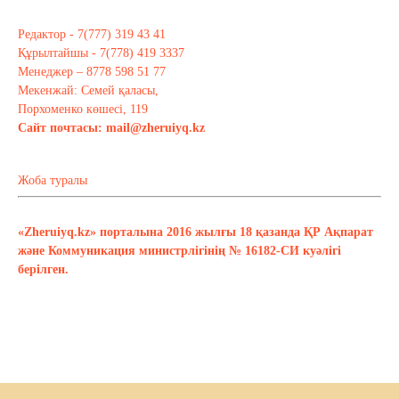
Редактор - 7(777) 319 43 41
Құрылтайшы - 7(778) 419 3337
Менеджер – 8778 598 51 77
Мекенжай: Семей қаласы,
Порхоменко көшесі, 119
Сайт почтасы:
mail@zheruiyq.kz
Жоба туралы
«Zheruiyq.kz» порталына 2016 жылғы 18 қазанда ҚР Ақпарат
және Коммуникация министрлігінің № 16182-СИ куәлігі
берілген.