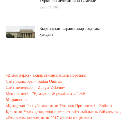
Түркістан делегациясы Семейде
Қазан 11, 2020
Қырғызстан: сарапшылар тоқтамы
қандай?
Қазан 10, 2020
Алиев не дейді? Пашинян ше?
Қазан 10, 2020
«Zheruiyq.kz» ақпарат-танымдық порталы
Сайт редакторы – Sailau Omirtai
Тағы оқу
Сайт менеджері – Zangar Zekenov
Меншік иесі – “Қамархан Жұмаділқызы” ЖК
Марапаты:
«Қазақстан Республикасының Тұңғыш Президенті – Елбасы
Қорының Үздік қазақ тілді интернет-сайт сыйлығы» байқауының
«Өткір тіл» аталымының 2017 жылғы жеңімпазы.