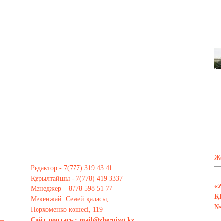
Ж
Редактор - 7(777) 319 43 41
Құрылтайшы - 7(778) 419 3337
«
Менеджер – 8778 598 51 77
Қ
Мекенжай: Семей қаласы,
№ 
Порхоменко көшесі, 119
 –
Сайт почтасы:
mail@zheruiyq.kz