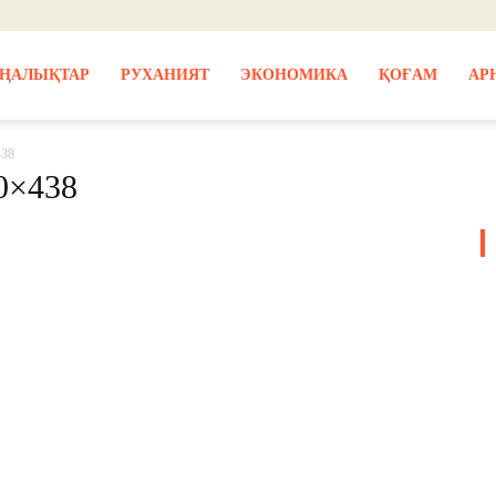
ҢАЛЫҚТАР
РУХАНИЯТ
ЭКОНОМИКА
ҚОҒАМ
АР
438
0×438