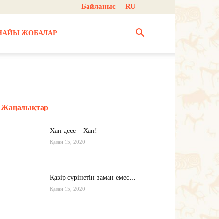
Байланыс
RU
НАЙЫ ЖОБАЛАР
Жаңалықтар
Хан десе – Хан!
Қазан 15, 2020
Қазір сүрінетін заман емес…
Қазан 15, 2020