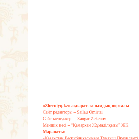
«Zheruiyq.kz» ақпарат-танымдық порталы
Сайт редакторы – Sailau Omirtai
Сайт менеджері – Zangar Zekenov
Меншік иесі – “Қамархан Жұмаділқызы” ЖК
Марапаты:
«Қазақстан Республикасының Тұңғыш Президенті