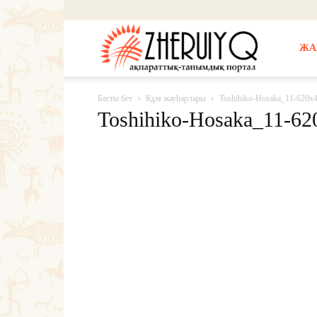
Жерұйық
ЖА
Басты бет
Құм жауһарлары
Toshihiko-Hosaka_11-620x
Toshihiko-Hosaka_11-62