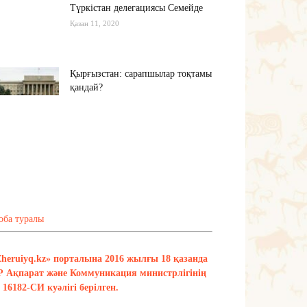
Түркістан делегациясы Семейде
Қазан 11, 2020
Қырғызстан: сарапшылар тоқтамы
қандай?
Қазан 10, 2020
Алиев не дейді? Пашинян ше?
Қазан 10, 2020
Тағы оқу
оба туралы
Zheruiyq.kz» порталына 2016 жылғы 18 қазанда
Р Ақпарат және Коммуникация министрлігінің
16182-СИ куәлігі берілген.