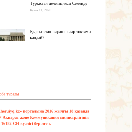
Түркістан делегациясы Семейде
Қазан 11, 2020
Қырғызстан: сарапшылар тоқтамы
қандай?
Қазан 10, 2020
Алиев не дейді? Пашинян ше?
Қазан 10, 2020
Тағы оқу
оба туралы
Zheruiyq.kz» порталына 2016 жылғы 18 қазанда
Р Ақпарат және Коммуникация министрлігінің
16182-СИ куәлігі берілген.