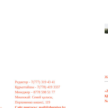
Ж
Редактор - 7(777) 319 43 41
Құрылтайшы - 7(778) 419 3337
«
Менеджер – 8778 598 51 77
Қ
Мекенжай: Семей қаласы,
№ 
Порхоменко көшесі, 119
 –
Сайт почтасы:
mail@zheruiyq.kz