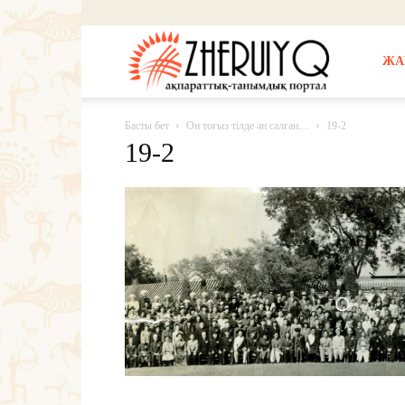
Жерұйық
ЖА
Басты бет
Он тоғыз тілде ән салған…
19-2
19-2