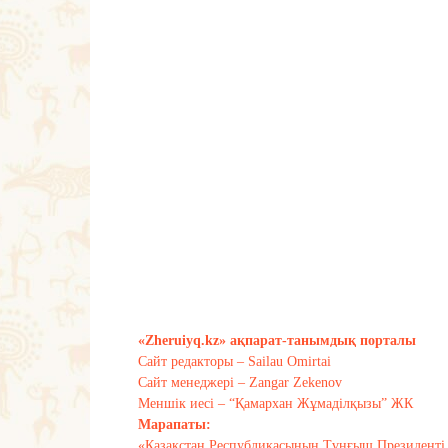
«Zheruiyq.kz» ақпарат-танымдық порталы
Сайт редакторы – Sailau Omirtai
Сайт менеджері – Zangar Zekenov
Меншік иесі – “Қамархан Жұмаділқызы” ЖК
Марапаты:
«Қазақстан Республикасының Тұңғыш Президенті