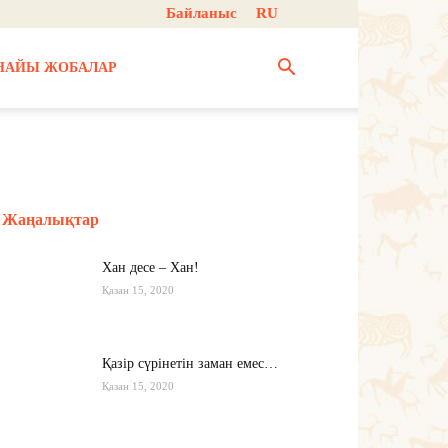
Байланыс
RU
НАЙЫ ЖОБАЛАР
Жаңалықтар
Хан десе – Хан!
Қазан 15, 2020
Қазір сүрінетін заман емес…
Қазан 15, 2020