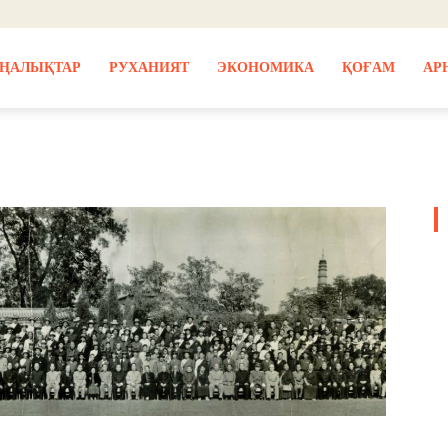
ҢАЛЫҚТАР
РУХАНИЯТ
ЭКОНОМИКА
ҚОҒАМ
АР