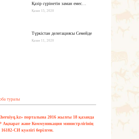
Қазір сүрінетін заман емес…
Қазан 15, 2020
Түркістан делегациясы Семейде
Қазан 11, 2020
Қырғызстан: сарапшылар тоқтамы
қандай?
Қазан 10, 2020
Тағы оқу
оба туралы
Zheruiyq.kz» порталына 2016 жылғы 18 қазанда
Р Ақпарат және Коммуникация министрлігінің
16182-СИ куәлігі берілген.