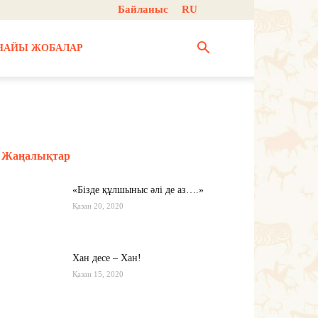
Байланыс
RU
НАЙЫ ЖОБАЛАР
Жаңалықтар
«Бізде құлшыныс әлі де аз….»
Қазан 20, 2020
Хан десе – Хан!
Қазан 15, 2020