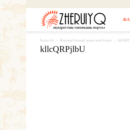
Жерұйық
ЖА
Басты бет
Жағажай болмай, жанға жәй болмас
kllcQRP
kllcQRPjlbU