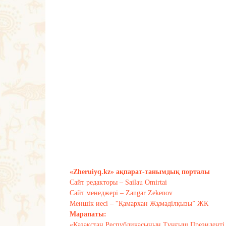
«Zheruiyq.kz» ақпарат-танымдық порталы
Сайт редакторы – Sailau Omirtai
Сайт менеджері – Zangar Zekenov
Меншік иесі – “Қамархан Жұмаділқызы” ЖК
Марапаты:
«Қазақстан Республикасының Тұңғыш Президенті