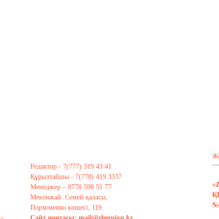
Ж
Редактор - 7(777) 319 43 41
Құрылтайшы - 7(778) 419 3337
«
Менеджер – 8778 598 51 77
Қ
Мекенжай: Семей қаласы,
№ 
Порхоменко көшесі, 119
 –
Сайт почтасы:
mail@zheruiyq.kz