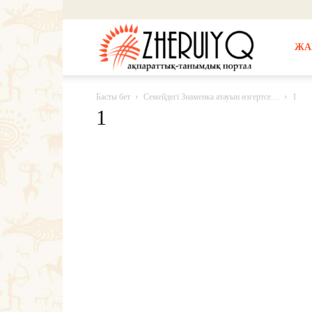
Жерұйық
ЖА
Басты бет
Семейдегі Знаменка атауын өзгертсе…
1
1