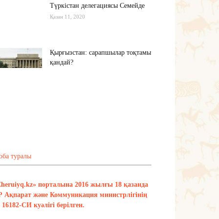
Түркістан делегациясы Семейде
Қазан 11, 2020
Қырғызстан: сарапшылар тоқтамы
қандай?
Қазан 10, 2020
Алиев не дейді? Пашинян ше?
Қазан 10, 2020
Тағы оқу
оба туралы
Zheruiyq.kz» порталына 2016 жылғы 18 қазанда
Р Ақпарат және Коммуникация министрлігінің
16182-СИ куәлігі берілген.