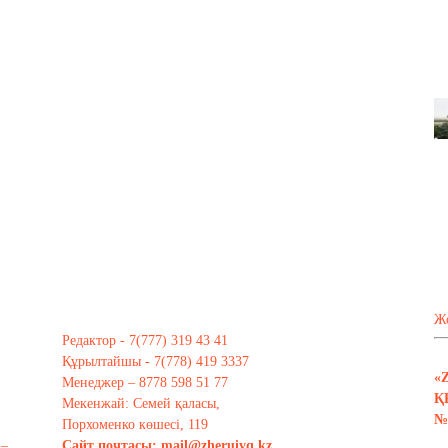
Ж
Редактор - 7(777) 319 43 41
Құрылтайшы - 7(778) 419 3337
«
Менеджер – 8778 598 51 77
Қ
Мекенжай: Семей қаласы,
№ 
Порхоменко көшесі, 119
 –
Сайт почтасы:
mail@zheruiyq.kz