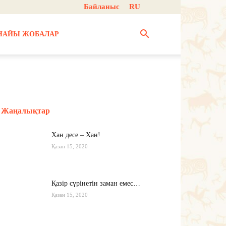
Байланыс
RU
НАЙЫ ЖОБАЛАР
Жаңалықтар
Хан десе – Хан!
Қазан 15, 2020
Қазір сүрінетін заман емес…
Қазан 15, 2020