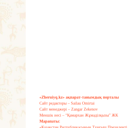
«Zheruiyq.kz» ақпарат-танымдық порталы
Сайт редакторы – Sailau Omirtai
Сайт менеджері – Zangar Zekenov
Меншік иесі – “Қамархан Жұмаділқызы” ЖК
Марапаты:
«Қазақстан Республикасының Тұңғыш Президенті