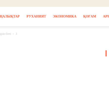
ҢАЛЫҚТАР
РУХАНИЯТ
ЭКОНОМИКА
ҚОҒАМ
АР
ріп бітті
3