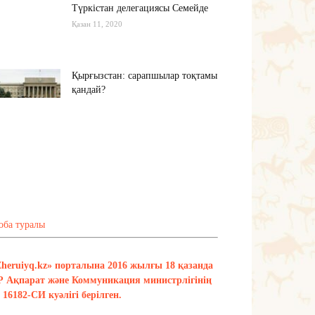
Түркістан делегациясы Семейде
Қазан 11, 2020
Қырғызстан: сарапшылар тоқтамы
қандай?
Қазан 10, 2020
Алиев не дейді? Пашинян ше?
Қазан 10, 2020
Тағы оқу
оба туралы
Zheruiyq.kz» порталына 2016 жылғы 18 қазанда
Р Ақпарат және Коммуникация министрлігінің
16182-СИ куәлігі берілген.