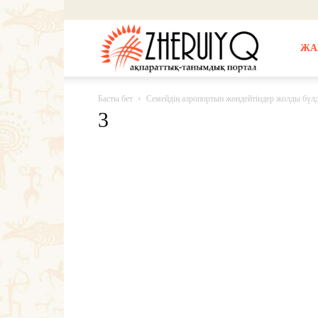
Жерұйық
ЖА
Басты бет
Семейдің аэропортын жөндейтіндер жолды бүлді
3