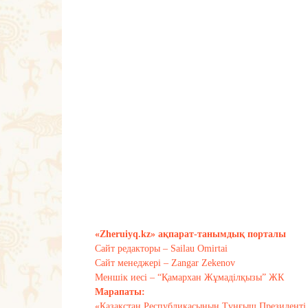
«Zheruiyq.kz» ақпарат-танымдық порталы
Сайт редакторы – Sailau Omirtai
Сайт менеджері – Zangar Zekenov
Меншік иесі – “Қамархан Жұмаділқызы” ЖК
Марапаты:
«Қазақстан Республикасының Тұңғыш Президенті