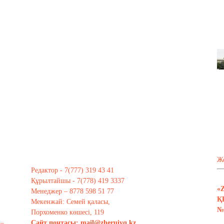
Ж
Редактор - 7(777) 319 43 41
Құрылтайшы - 7(778) 419 3337
«
Менеджер – 8778 598 51 77
Қ
Мекенжай: Семей қаласы,
№ 
Порхоменко көшесі, 119
 –
Сайт почтасы:
mail@zheruiyq.kz