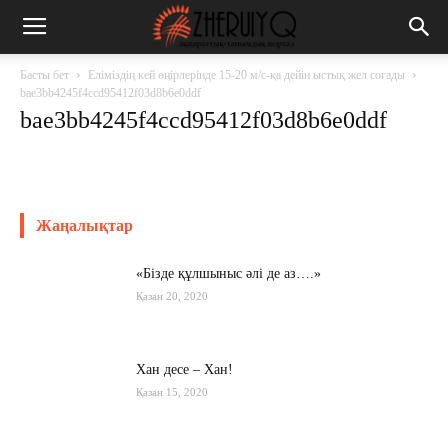
Басты бет
Еліміздің кей өңірлерінде 15-20 м/с-қа дейін ыстық жел соғады
bae3bb4245f4ccd95412f03d8b6e0ddf
bae3bb4245f4ccd95412f03d8b6e0ddf
Жаңалықтар
«Бізде құлшыныс әлі де аз….»
Қазан 20, 2020
Хан десе – Хан!
Қазан 15, 2020