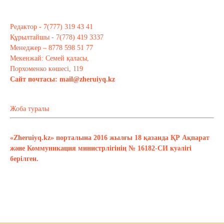
Редактор - 7(777) 319 43 41
Құрылтайшы - 7(778) 419 3337
Менеджер – 8778 598 51 77
Мекенжай: Семей қаласы,
Порхоменко көшесі, 119
Сайт почтасы:
mail@zheruiyq.kz
Жоба туралы
«Zheruiyq.kz» порталына 2016 жылғы 18 қазанда ҚР Ақпарат
және Коммуникация министрлігінің № 16182-СИ куәлігі
берілген.