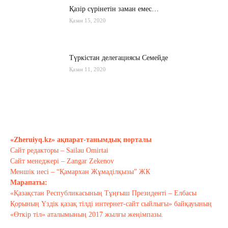
Қазір сүрінетін заман емес…
Қазан 15, 2020
Түркістан делегациясы Семейде
Қазан 11, 2020
Қырғызстан: сарапшылар тоқтамы
қандай?
Қазан 10, 2020
«Zheruiyq.kz» ақпарат-танымдық порталы
Сайт редакторы – Sailau Omirtai
Тағы оқу
Сайт менеджері – Zangar Zekenov
Меншік иесі – “Қамархан Жұмаділқызы” ЖК
Марапаты:
«Қазақстан Республикасының Тұңғыш Президенті – Елбасы
Қорының Үздік қазақ тілді интернет-сайт сыйлығы» байқауының
«Өткір тіл» аталымының 2017 жылғы жеңімпазы.