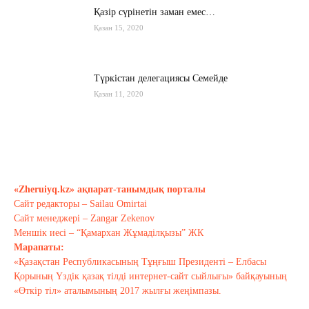
Қазір сүрінетін заман емес…
Қазан 15, 2020
Түркістан делегациясы Семейде
Қазан 11, 2020
Қырғызстан: сарапшылар тоқтамы
қандай?
Қазан 10, 2020
«Zheruiyq.kz» ақпарат-танымдық порталы
Сайт редакторы – Sailau Omirtai
Тағы оқу
Сайт менеджері – Zangar Zekenov
Меншік иесі – “Қамархан Жұмаділқызы” ЖК
Марапаты:
«Қазақстан Республикасының Тұңғыш Президенті – Елбасы
Қорының Үздік қазақ тілді интернет-сайт сыйлығы» байқауының
«Өткір тіл» аталымының 2017 жылғы жеңімпазы.