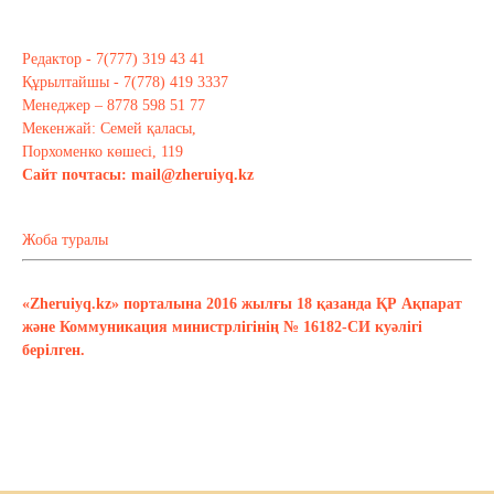
Редактор - 7(777) 319 43 41
Құрылтайшы - 7(778) 419 3337
Менеджер – 8778 598 51 77
Мекенжай: Семей қаласы,
Порхоменко көшесі, 119
Сайт почтасы:
mail@zheruiyq.kz
Жоба туралы
«Zheruiyq.kz» порталына 2016 жылғы 18 қазанда ҚР Ақпарат
және Коммуникация министрлігінің № 16182-СИ куәлігі
берілген.