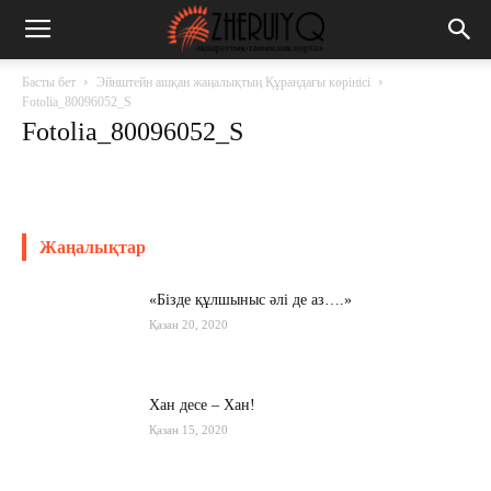
Басты бет
Эйнштейн ашқан жаңалықтың Құрандағы көрінісі
Fotolia_80096052_S
Fotolia_80096052_S
Жаңалықтар
«Бізде құлшыныс әлі де аз….»
Қазан 20, 2020
Хан десе – Хан!
Қазан 15, 2020